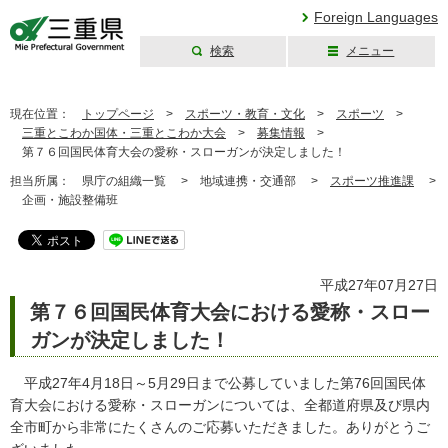
Foreign Languages
検索
メニュー
三重県公式ウェブ
サイト
現在位置：
トップページ
>
スポーツ・教育・文化
>
スポーツ
>
三重とこわか国体・三重とこわか大会
>
募集情報
>
第７６回国民体育大会の愛称・スローガンが決定しました！
担当所属：
県庁の組織一覧 >
地域連携・交通部 >
スポーツ推進課
>
企画・施設整備班
平成27年07月27日
第７６回国民体育大会における愛称・スロー
ガンが決定しました！
平成27年4月18日～5月29日まで公募していました第76回国民体
育大会における愛称・スローガンについては、全都道府県及び県内
全市町から非常にたくさんのご応募いただきました。ありがとうご