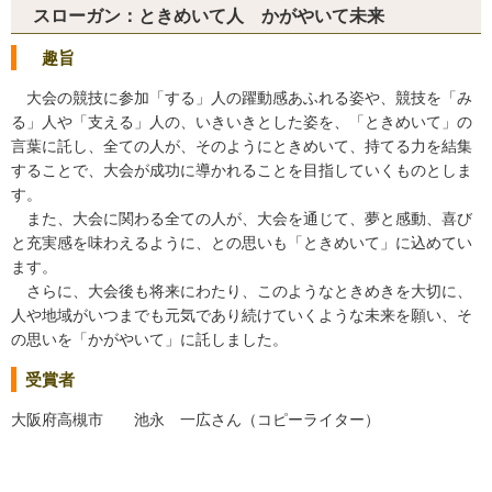
スローガン：ときめいて人 かがやいて未来
趣旨
大会の競技に参加「する」人の躍動感あふれる姿や、競技を「み
る」人や「支える」人の、いきいきとした姿を、「ときめいて」の
言葉に託し、全ての人が、そのようにときめいて、持てる力を結集
することで、大会が成功に導かれることを目指していくものとしま
す。
また、大会に関わる全ての人が、大会を通じて、夢と感動、喜び
と充実感を味わえるように、との思いも「ときめいて」に込めてい
ます。
さらに、大会後も将来にわたり、このようなときめきを大切に、
人や地域がいつまでも元気であり続けていくような未来を願い、そ
の思いを「かがやいて」に託しました。
受賞者
大阪府高槻市 池永 一広さん（コピーライター）