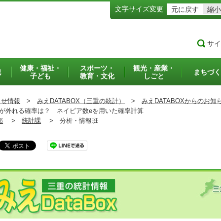
文字サイズ変更
元に戻す
縮小
サイ
健康・福祉・
スポーツ・
観光・産業・
犯
まちづく
子ども
教育・文化
しごと
らせ情報
>
みえDATABOX（三重の統計）
>
みえDATABOXからのお知
 ガチャが外れる確率は？ ネイピア数eを用いた確率計算
部
>
統計課
>
分析・情報班