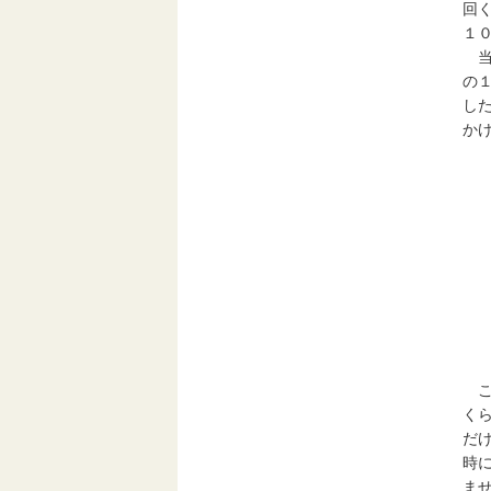
回
１
当
の
し
か
こ
く
だ
時
ま