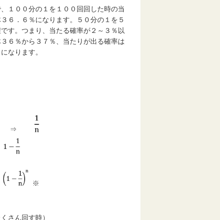
、１００分の１を１００回回した時の当
体３６．６％になります。５０分の１を５
程です。つまり、当たる確率が２～３％以
体３６％から３７％、当たりが出る確率は
とになります。
。 ⇒
※
たくさん回す時）