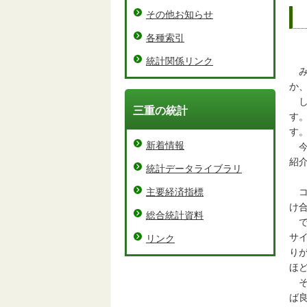
その他お知らせ
各種索引
統計関係リンク
み
か
し
三重の統計
す
す
新着情報
今
紹
統計データライブラリ
主要経済指標
コ
け
総合統計資料
で
サ
リンク
り
ほ
そ
ば