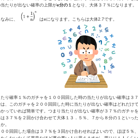
当たりが出ない確率の上限が
e分の１
となり、大体３７％になります。
なみに、
はeになります。こちらは大体2.7です。
たり確率１％のガチャを１００回回した時の当たりが出ない確率は３７
は、このガチャを２００回回した時に当たりが出ない確率はどれだけで
わかっていれば簡単です。つまり当たりが出ない確率が３７％のガチャ
率は３７％を２回かけ合わせて大体１３．５％、７から８分の１といっ
うか。
００回回した場合は３７％を３回かけ合わせればよいので、ほぼ５％、