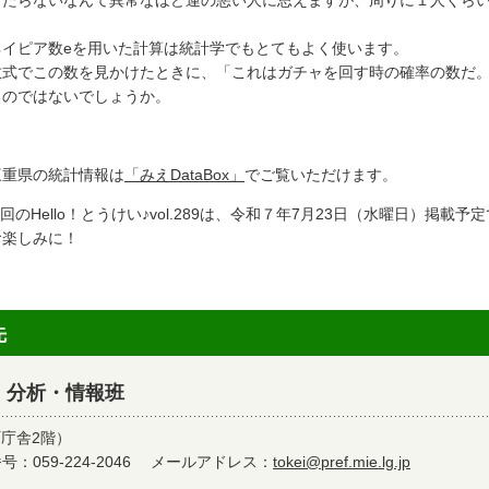
当たらないなんて異常なほど運の悪い人に思えますが、周りに１人くら
イピア数eを用いた計算は統計学でもとてもよく使います。
式でこの数を見かけたときに、「これはガチャを回す時の確率の数だ。
るのではないでしょうか。
重県の統計情報は
「みえDataBox」
でご覧いただけます。
のHello！とうけい♪vol.289は、令和７年7月23日（水曜日）掲載予
楽しみに！
先
 分析・情報班
町庁舎2階）
：059-224-2046
メールアドレス：
tokei@pref.mie.lg.jp