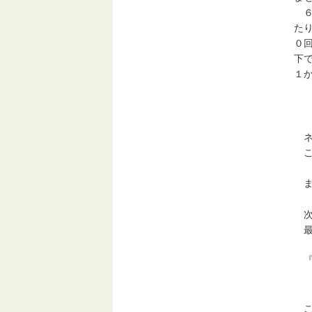
６
た
０
下
１
ネ
ネ
こ
ま
次
最
『
こ