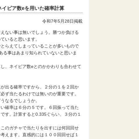
ネイピア数eを用いた確率計算
令和7年5月28日掲載
えない事は無いでしょう。勝つか負ける
めていると思います。
とらえてしまっていることが多いもので
ある事はあまり知られていないと思いま
し、ネイピア数eとのかかわりも合わせて
が出る確率ですから、２分の１を２回か
ば必ず当たるわけでは無いのが重要です。
うなるでしょうか。
ない確率は６分の５です。６回振って当た
す。計算すると0.335ぐらい、３分の１
このガチャで当たりを出すには何回回せ
で考えます。直感的には１００回回せば１