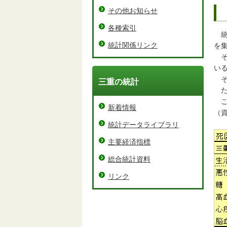
その他お知らせ
各種索引
統
統計関係リンク
を
そ
い
そ
三重の統計
た
こ
新着情報
（
統計データライブラリ
主要経済指標
総合統計資料
リンク