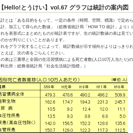
【Hello!とうけい】vol.67 グラフは統計の案内図
計とは「ある目的をもって、一定の条件（時間、空間、標識）で定めら
集計、加工して得られた数値」（総務省統計局「HOW TO 統計」より
れを表形式にまとめたものが統計表ですが、生の統計数値の表は見てい
るのかが判りにくいことがあります。
れをグラフ化することによって、統計数値が示す傾向がよりはっきりわ
とえば、次の表をごらんください。
の表は三重県と全国の生活習慣病による死亡者数(人口10万人当たり)
資料出所：総務省統計局「社会生活統計指標」）