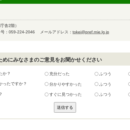
町庁舎2階）
：059-224-2046
メールアドレス：
tokei@pref.mie.lg.jp
ためにみなさまのご意見をお聞かせください
たか？
充分だった
ふつう
かったですか？
分かりやすかった
ふつう
？
すぐに見つかった
ふつう