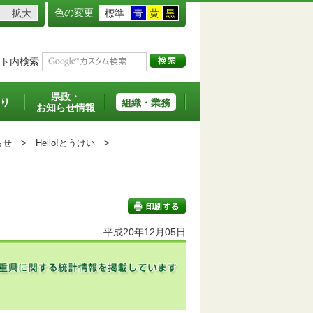
色の変更
拡大
標準
青
黄
黒
ト内検索
県政・
り
組織・業務
お知らせ情報
らせ
>
Hello!とうけい
>
平成20年12月05日
印刷する