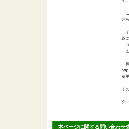
す
こ
判
そ
為
コ
ま
募
htt
※
その
次回
本ページに関する問い合わせ