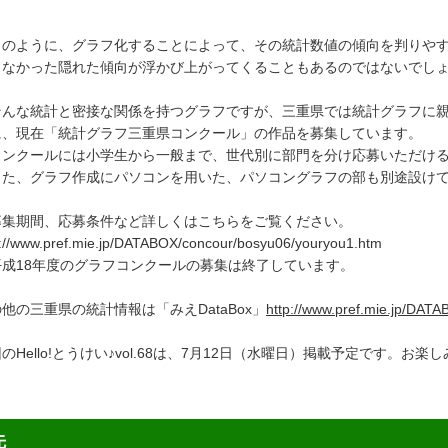
。
のように、グラフ化することによって、その統計数値の傾向を判りやす
らなかった隠れた傾向が浮かび上がってくることもあるのではないでし
んな統計と密接な関係を持つグラフですが、三重県では統計グラフに親
に、現在「統計グラフ三重県コンクール」の作品を募集しています。
ンクールには小学生から一般まで、世代別に部門を分け応募いただける
た、グラフ作成にパソコンを用いた、パソコングラフの部も別途設け
集期間、応募条件など詳しくはこちらをご覧ください。
p://www.pref.mie.jp/DATABOX/concour/bosyu06/youryou1.htm
平成18年度のグラフコンクールの募集は終了しています。
他の三重県の統計情報は「みえDataBox」
http://www.pref.mie.jp/DATA
のHello!とうけい♪vol.68は、7月12日（水曜日）掲載予定です。お楽
先