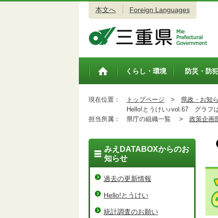
本文へ
Foreign Languages
三重県公式ウェブサイト
くらし・環境
防災・防
トップペ
ージ
現在位置：
トップページ
>
県政・お知
Hello!とうけい♪vol.67 グ
担当所属：
県庁の組織一覧 >
政策企画
みえDATABOXからのお
知らせ
過去の更新情報
Hello!とうけい
統計調査のお願い