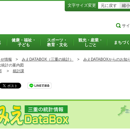
文字サイズ変更
元に戻す
縮小
サイ
健康・福祉・
スポーツ・
観光・産業・
犯
まちづく
子ども
教育・文化
しごと
らせ情報
>
みえDATABOX（三重の統計）
>
みえDATABOXからのお知
ラフは統計の案内図
部
>
統計課