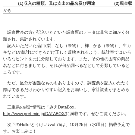
(1)収入の種類、又は支出の品名及び用途
(2)現金収
かき
調査世帯の方が記入いただいた調査票のデータは非常に細かく分
類され、集計されています。
記入いただいた品目(梨、なし（果物）、柿、かき（果物）、生カ
キなど)が統計にできるだけ正しく反映されるよう、統計室ではいろ
いろなヒントを元に分類しております。また、その他の固有の商品
名などに付きましても、それが何か調べるなどして分類していると
ころです。
ただ、区分が困難なものもありますので、調査票を記入いただく
際はできるだけわかりやすい記入をお願いし、家計調査がまとめら
れています。
三重県の統計情報は「みえDataBox」
http://www.pref.mie.jp/DATABOX/
に満載です。ぜひご覧ください。
次回のHello!とうけい♪vol.75は、10月25日（水曜日）掲載予定で
す。お楽しみに！