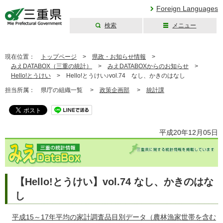
Foreign Languages
検索
メニュー
三重県公式ウェブ
サイト
現在位置：
トップページ
>
県政・お知らせ情報
>
みえDATABOX（三重の統計）
>
みえDATABOXからのお知らせ
>
Hello!とうけい
>
Hello!とうけい♪vol.74 なし、かきのはなし
担当所属：
県庁の組織一覧 >
政策企画部
>
統計課
平成20年12月05日
【Hello!とうけい】vol.74 なし、かきのはな
し
平成15～17年平均の家計調査品目別データ（農林漁家世帯を含む