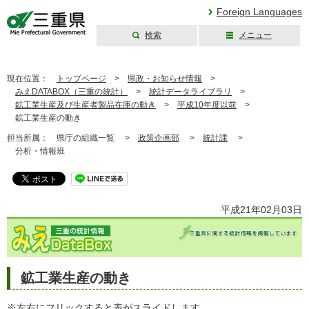
Foreign Languages
検索
メニュー
三重県公式ウェブ
サイト
現在位置：
トップページ
>
県政・お知らせ情報
>
みえDATABOX（三重の統計）
>
統計データライブラリ
>
鉱工業生産及び生産者製品在庫の動き
>
平成10年度以前
>
鉱工業生産の動き
担当所属：
県庁の組織一覧 >
政策企画部
>
統計課
>
分析・情報班
平成21年02月03日
鉱工業生産の動き
※左右にフリックすると表がスライドします。