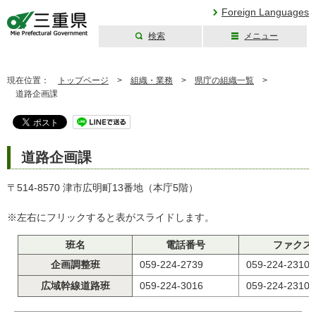
Foreign Languages
検索
メニュー
三重県公式ウェブ
サイト
現在位置：
トップページ
>
組織・業務
>
県庁の組織一覧
>
道路企画課
道路企画課
〒514-8570 津市広明町13番地（本庁5階）
※左右にフリックすると表がスライドします。
班名
電話番号
ファクス
企画調整班
059-224-2739
059-224-2310
広域幹線道路班
059-224-3016
059-224-2310