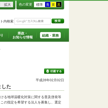
色の変更
拡大
標準
青
黄
黒
ト内検索
県政・
り
組織・業務
お知らせ情報
>
平成28年02月02日
ました
印刷する
ける地球温暖化対策に関する普及啓発等
、この指定を希望する法人を募集し、選定