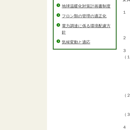
地球温暖化対策計画書制度
１
フロン類の管理の適正化
法
代
電力調達に係る環境配慮方
住
針
２
気候変動と適応
平
３
（
委
副
委
委
委
（
平
平
（
別
４