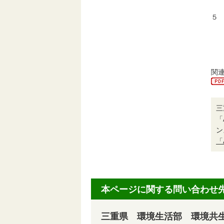
評
５
・
行
・
関
三
「
ン
「
本ページに関する問い合わせ
三重県 環境生活部 環境共