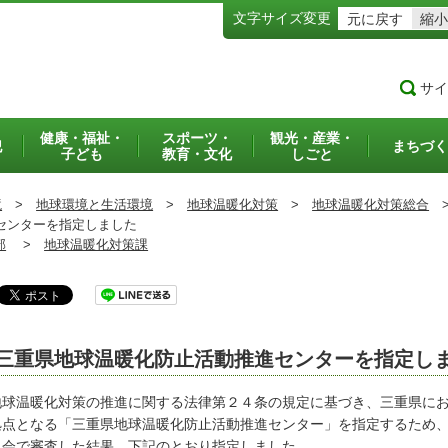
文字サイズ変更
元に戻す
縮小
サイ
健康・福祉・
スポーツ・
観光・産業・
犯
まちづく
子ども
教育・文化
しごと
境
>
地球環境と生活環境
>
地球温暖化対策
>
地球温暖化対策総合
センターを指定しました
部
>
地球温暖化対策課
三重県地球温暖化防止活動推進センターを指定し
球温暖化対策の推進に関する法律第２４条の規定に基づき、三重県にお
拠点となる「三重県地球温暖化防止活動推進センター」を指定するため
員会で審査した結果、下記のとおり指定しました。