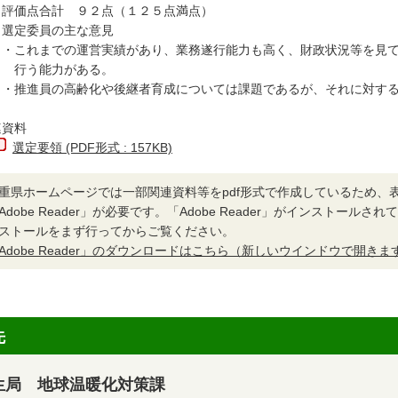
価点合計 ９２点（１２５点満点）
 選定委員の主な意見
これまでの運営実績があり、業務遂行能力も高く、財政状況等を見て
う能力がある。
推進員の高齢化や後継者育成については課題であるが、それに対する
連資料
選定要領 (PDF形式 : 157KB)
重県ホームページでは一部関連資料等をpdf形式で作成しているため、
Adobe Reader」が必要です。「Adobe Reader」がインストール
ストールをまず行ってからご覧ください。
Adobe Reader」のダウンロードはこちら（新しいウインドウで開きま
先
生局 地球温暖化対策課