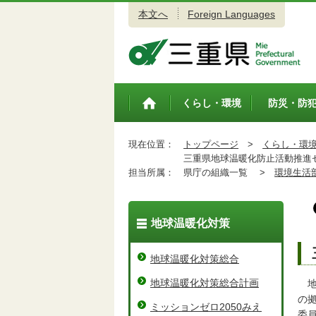
本文へ
Foreign Languages
三重県公式ウェブサイト
くらし・環境
防災・防
トップペ
ージ
現在位置：
トップページ
>
くらし・環
三重県地球温暖化防止活動推進
担当所属：
県庁の組織一覧 >
環境生活
地球温暖化対策
地球温暖化対策総合
地球温暖化対策総合計画
地
の
ミッションゼロ2050みえ
委