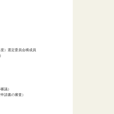
年度）選定委員会構成員
）
審議）
申請書の審査）