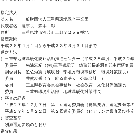
 指定法人
人名 一般財団法人三重県環境保全事業団
表者名 理事長 森本 彰
所 三重県津市河芸町上野３２５８番地
 指定期間
成２８年４月１日から平成３３年３月３１日まで
 選定方法
１）三重県地球温暖化防止活動推進センター（平成２８年度～平成３２
員長 先浦宏紀（(株)三重銀総研 総務部長兼調査部主席研究員
委員長 遊佐秀憲（環境省中部地方環境事務所 環境対策課長）
員 井熊友香（五十鈴監査法人 公認会計士）
員 三重県教育委員会事務局 社会教育・文化財保護課長
員 三重県環境生活部 地球温暖化対策課長
２）審査の経過
成２７年１２月７日 第１回選定委員会（募集要項、選定要領等の
成２８年１月２２日 第２回選定委員会（ヒアリング審査及び指定
３）審査基準
添選定要領のとおり
 審査結果