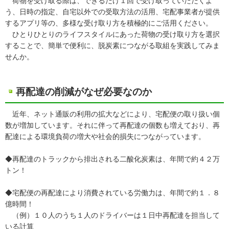
荷物を受け取る際は、できるだけ１回で受け取っていただくよ
う、日時の指定、自宅以外での受取方法の活用、宅配事業者が提供
するアプリ等の、多様な受け取り方を積極的にご活用ください。
ひとりひとりのライフスタイルにあった荷物の受け取り方を選択
することで、簡単で便利に、脱炭素につながる取組を実践してみま
せんか。
再配達の削減がなぜ必要なのか
近年、ネット通販の利用の拡大などにより、宅配便の取り扱い個
数が増加しています。それに伴って再配達の個数も増えており、再
配達による環境負荷の増大や社会的損失につながっています。
◆再配達のトラックから排出される二酸化炭素は、年間で約４２万
トン！
◆宅配便の再配達により消費されている労働力は、年間で約１．８
億時間！
（例）１０人のうち１人のドライバーは１日中再配達を担当して
いる計算