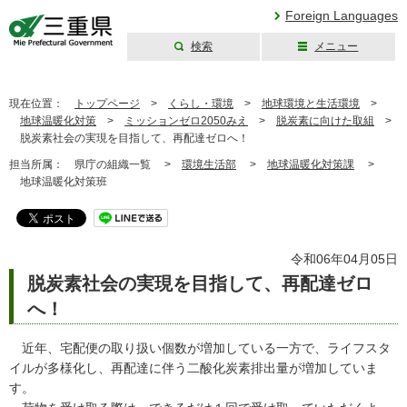
Foreign Languages
検索
メニュー
三重県公式ウェブ
サイト
現在位置：
トップページ
>
くらし・環境
>
地球環境と生活環境
>
地球温暖化対策
>
ミッションゼロ2050みえ
>
脱炭素に向けた取組
>
脱炭素社会の実現を目指して、再配達ゼロへ！
担当所属：
県庁の組織一覧 >
環境生活部
>
地球温暖化対策課
>
地球温暖化対策班
令和06年04月05日
脱炭素社会の実現を目指して、再配達ゼロ
へ！
近年、宅配便の取り扱い個数が増加している一方で、ライフスタ
イルが多様化し、再配達に伴う二酸化炭素排出量が増加していま
す。