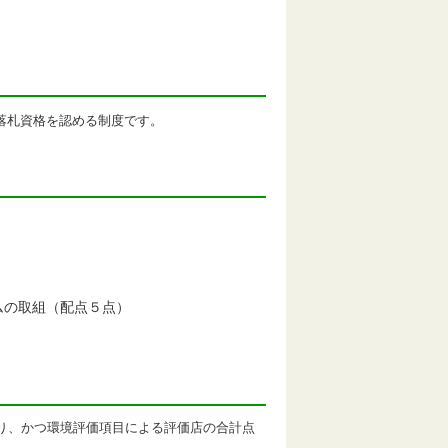
落札資格を認める制度です。
ムの取組（配点５点）
り、かつ環境評価項目による評価店の合計点