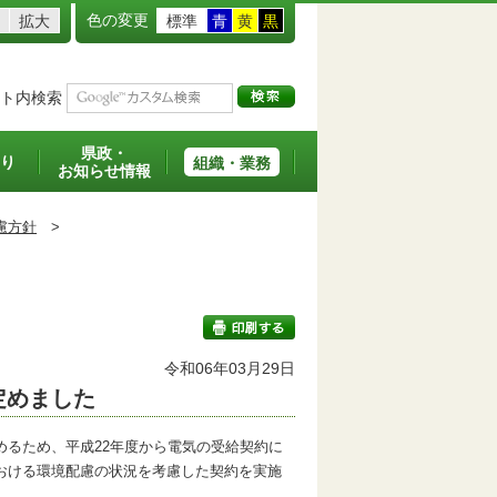
色の変更
拡大
標準
青
黄
黒
ト内検索
県政・
り
組織・業務
お知らせ情報
慮方針
>
令和06年03月29日
定めました
印刷する
るため、平成22年度から電気の受給契約に
おける環境配慮の状況を考慮した契約を実施