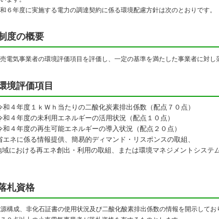
和６年度に実施する電力の調達契約に係る環境配慮方針は次のとおりです。
制度の概要
売電気事業者の環境評価項目を評価し、一定の基準を満たした事業者に対し
環境評価項目
 令和４年度１ｋＷｈ当たりの二酸化炭素排出係数（配点７０点）
 令和４年度の未利用エネルギーの活用状況（配点１０点）
 令和４年度の再生可能エネルギーの導入状況（配点２０点）
 省エネに係る情報提供、簡易的ディマンド・リスポンスの取組、
域における再エネ創出・利用の取組、または環境マネジメントシステ
落札資格
電源構成、非化石証書の使用状況及び二酸化酸素排出係数の情報を開示してお