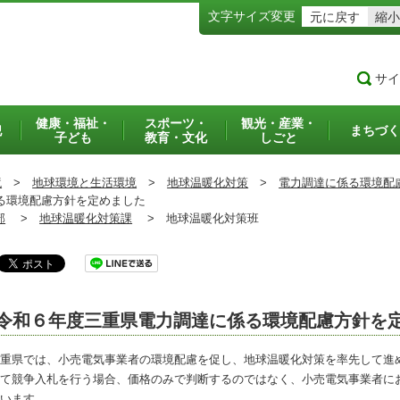
文字サイズ変更
元に戻す
縮小
サイ
健康・福祉・
スポーツ・
観光・産業・
犯
まちづく
子ども
教育・文化
しごと
境
>
地球環境と生活環境
>
地球温暖化対策
>
電力調達に係る環境配
る環境配慮方針を定めました
部
>
地球温暖化対策課
>
地球温暖化対策班
令和６年度三重県電力調達に係る環境配慮方針を
重県では、小売電気事業者の環境配慮を促し、地球温暖化対策を率先して進め
て競争入札を行う場合、価格のみで判断するのではなく、小売電気事業者に
います。