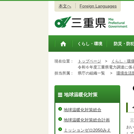
本文へ
Foreign Languages
三重県公式ウェブサイト
くらし・環境
防災・防
トップペ
ージ
現在位置：
トップページ
>
くらし・環
令和６年度三重県電力調達に係
担当所属：
県庁の組織一覧 >
環境生活
地球温暖化対策
地球温暖化対策総合
地球温暖化対策総合計画
三
おい
ミッションゼロ2050みえ
して