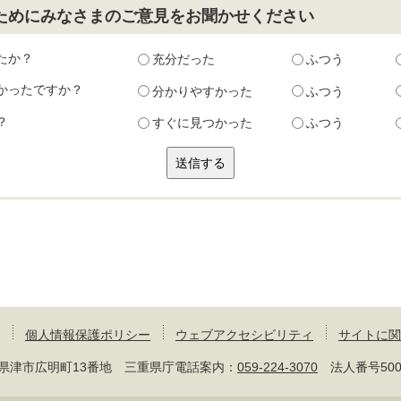
ためにみなさまのご意見をお聞かせください
たか？
充分だった
ふつう
かったですか？
分かりやすかった
ふつう
？
すぐに見つかった
ふつう
個人情報保護ポリシー
ウェブアクセシビリティ
サイトに関
 三重県津市広明町13番地 三重県庁電話案内：
059-224-3070
法人番号50000