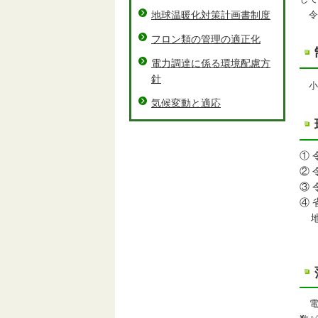
地球温暖化対策計画書制度
令
フロン類の管理の適正化
電力調達に係る環境配慮方
針
小
気候変動と適応
①
②
③
④
地