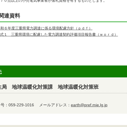
７０点以上の小売電気事業者が落札資格を有するものとします。
関連資料
令和６年度三重県電力調達に係る環境配慮方針（ｐｄｆ）
式１ 三重県環境に配慮した電力調達契約評価項目報告書（ｗｏｒｄ）
先
生局 地球温暖化対策課 地球温暖化対策班
：059-229-1016
メールアドレス：
earth@pref.mie.lg.jp