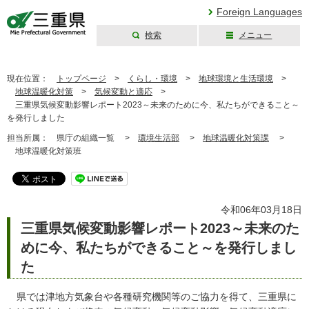
Foreign Languages
検索
メニュー
三重県公式ウェブ
サイト
現在位置：
トップページ
>
くらし・環境
>
地球環境と生活環境
>
地球温暖化対策
>
気候変動と適応
>
三重県気候変動影響レポート2023～未来のために今、私たちができること～
を発行しました
担当所属：
県庁の組織一覧 >
環境生活部
>
地球温暖化対策課
>
地球温暖化対策班
令和06年03月18日
三重県気候変動影響レポート2023～未来のた
めに今、私たちができること～を発行しまし
た
県では津地方気象台や各種研究機関等のご協力を得て、三重県に