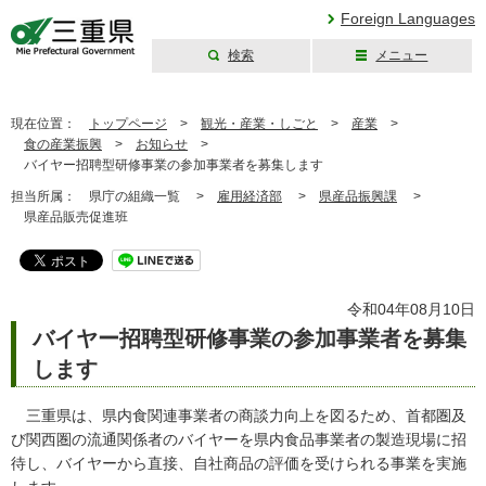
Foreign Languages
検索
メニュー
三重県公式ウェブ
サイト
現在位置：
トップページ
>
観光・産業・しごと
>
産業
>
食の産業振興
>
お知らせ
>
バイヤー招聘型研修事業の参加事業者を募集します
担当所属：
県庁の組織一覧 >
雇用経済部
>
県産品振興課
>
県産品販売促進班
令和04年08月10日
バイヤー招聘型研修事業の参加事業者を募集
します
三重県は、県内食関連事業者の商談力向上を図るため、首都圏及
び関西圏の流通関係者のバイヤーを県内食品事業者の製造現場に招
待し、バイヤーから直接、自社商品の評価を受けられる事業を実施