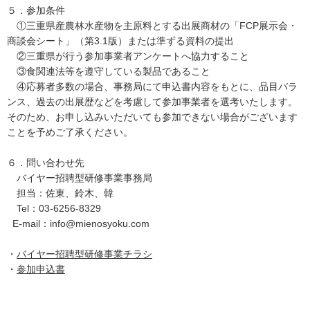
５．参加条件
①三重県産農林水産物を主原料とする出展商材の「FCP展示会・
商談会シート」（第3.1版）または準ずる資料の提出
②三重県が行う参加事業者アンケートへ協力すること
③食関連法等を遵守している製品であること
④応募者多数の場合、事務局にて申込書内容をもとに、品目バラ
ンス、過去の出展歴などを考慮して参加事業者を選考いたします。
そのため、お申し込みいただいても参加できない場合がございます
ことを予めご了承ください。
６．問い合わせ先
バイヤー招聘型研修事業事務局
担当：佐東、鈴木、韓
Tel：03-6256-8329
E-mail：info@mienosyoku.com
・
バイヤー招聘型研修事業チラシ
・
参加申込書