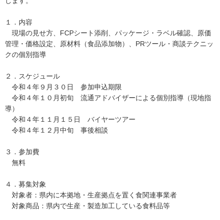
します。
１．内容
現場の見せ方、FCPシート添削、パッケージ・ラベル確認、原価
管理・価格設定、原材料（食品添加物）、PRツール・商談テクニッ
クの個別指導
２．スケジュール
令和４年９月３０日 参加申込期限
令和４年１０月初旬 流通アドバイザーによる個別指導（現地指
導）
令和４年１１月１５日 バイヤーツアー
令和４年１２月中旬 事後相談
３．参加費
無料
４．募集対象
対象者：県内に本拠地・生産拠点を置く食関連事業者
対象商品：県内で生産・製造加工している食料品等