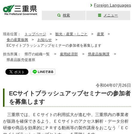
Foreign Languages
検索
メニュー
三重県公式ウェブ
サイト
現在位置：
トップページ
>
観光・産業・しごと
>
産業
>
食の産業振興
>
お知らせ
>
ECサイトブラッシュアップセミナーの参加者を募集します
担当所属：
県庁の組織一覧 >
雇用経済部
>
県産品振興課
>
県産品販売促進班
令和04年07月26日
ECサイトブラッシュアップセミナーの参加者
を募集します
三重県では、ＥＣサイトの利用拡大が進む中、三重県内の事業者
が販路を確保できるよう、ＥＣサイトのアクセス解析・データ分析
研修や商品を効果的にＰＲする動画等の製作講座をおこなう「ＥＣ