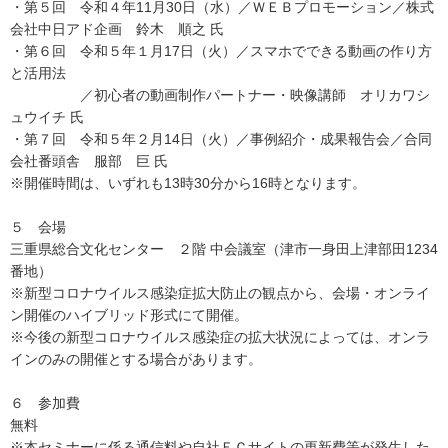
・第５回 令和４年11月30日（水）／ＷＥＢプロモーション／株式
会社中日アド企画 鈴木 順之 氏
・第６回 令和５年１月17日（火）／スマホでできる動画の作り方
と活用法
／初心者の動画制作パートナー・映像講師 オリカワシ
ュウイチ 氏
・第７回 令和５年２月14日（火）／事例紹介・成果報告会／合同
会社番頭舎 服部 巨 氏
※開催時間は、いずれも13時30分から16時となります。
５ 会場
三重県総合文化センター ２階 中会議室（津市一身田上津部田1234
番地）
※新型コロナウイルス感染症拡大防止の観点から、会場・オンライ
ン開催のハイブリッド形式にて開催。
※今後の新型コロナウイルス感染症の拡大状況によっては、オンラ
インのみの開催とする場合があります。
６ 参加費
無料
※本セミナーに係る通信料や自社ＥＣサイトの更新費等が発生した