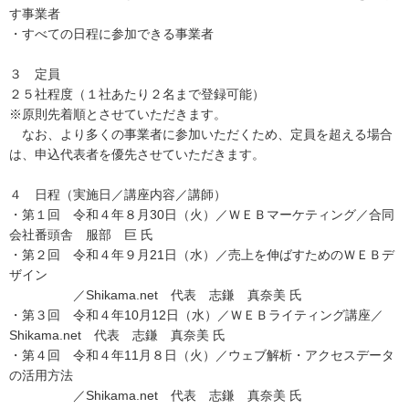
す事業者
・すべての日程に参加できる事業者
３ 定員
２５社程度（１社あたり２名まで登録可能）
※原則先着順とさせていただきます。
なお、より多くの事業者に参加いただくため、定員を超える場合
は、申込代表者を優先させていただきます。
４ 日程（実施日／講座内容／講師）
・第１回 令和４年８月30日（火）／ＷＥＢマーケティング／合同
会社番頭舎 服部 巨 氏
・第２回 令和４年９月21日（水）／売上を伸ばすためのＷＥＢデ
ザイン
／Shikama.net 代表 志鎌 真奈美 氏
・第３回 令和４年10月12日（水）／ＷＥＢライティング講座／
Shikama.net 代表 志鎌 真奈美 氏
・第４回 令和４年11月８日（火）／ウェブ解析・アクセスデータ
の活用方法
／Shikama.net 代表 志鎌 真奈美 氏