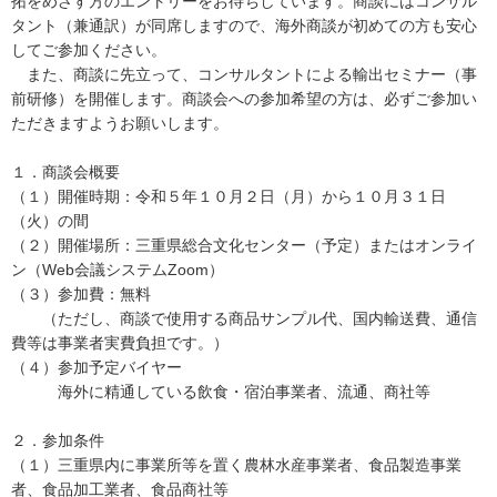
拓をめざす方のエントリーをお待ちしています。商談にはコンサル
タント（兼通訳）が同席しますので、海外商談が初めての方も安心
してご参加ください。
また、商談に先立って、コンサルタントによる輸出セミナー（事
前研修）を開催します。商談会への参加希望の方は、必ずご参加い
ただきますようお願いします。
１．商談会概要
（１）開催時期：令和５年１０月２日（月）から１０月３１日
（火）の間
（２）開催場所：三重県総合文化センター（予定）またはオンライ
ン（Web会議システムZoom）
（３）参加費：無料
（ただし、商談で使用する商品サンプル代、国内輸送費、通信
費等は事業者実費負担です。）
（４）参加予定バイヤー
海外に精通している飲食・宿泊事業者、流通、商社等
２．参加条件
（１）三重県内に事業所等を置く農林水産事業者、食品製造事業
者、食品加工業者、食品商社等