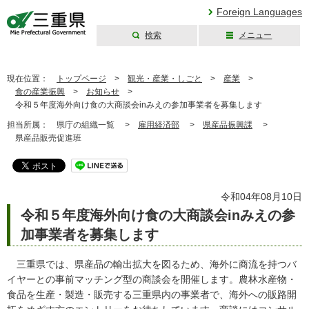
Foreign Languages
検索
メニュー
三重県公式ウェブ
サイト
現在位置：
トップページ
>
観光・産業・しごと
>
産業
>
食の産業振興
>
お知らせ
>
令和５年度海外向け食の大商談会inみえの参加事業者を募集します
担当所属：
県庁の組織一覧 >
雇用経済部
>
県産品振興課
>
県産品販売促進班
令和04年08月10日
令和５年度海外向け食の大商談会inみえの参
加事業者を募集します
三重県では、県産品の輸出拡大を図るため、海外に商流を持つバ
イヤーとの事前マッチング型の商談会を開催します。農林水産物・
食品を生産・製造・販売する三重県内の事業者で、海外への販路開