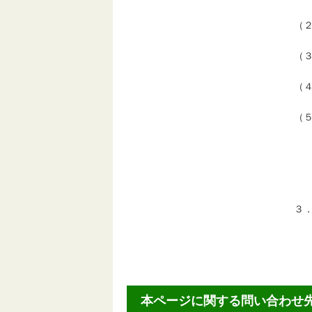
（
令
（
三
（
令
（
・
の
・
ジ
３
令
本ページに関する問い合わせ