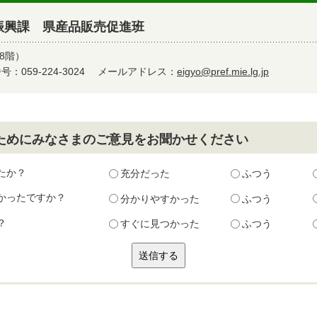
振興課 県産品販売促進班
8階）
：059-224-3024
メールアドレス：
eigyo@pref.mie.lg.jp
ためにみなさまのご意見をお聞かせください
たか？
充分だった
ふつう
かったですか？
分かりやすかった
ふつう
？
すぐに見つかった
ふつう