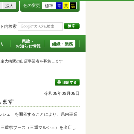
色の変更
拡大
標準
青
黄
黒
ト内検索
県政・
り
組織・業務
お知らせ情報
京大崎駅の出店事業者を募集します
令和05年09月05日
します
印刷する
ルシェ」を開催することにより、県内事業
に三重県ブース（三重マルシェ）を出店し