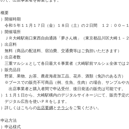
すので、出店事業者を募集します。
．概要
１）開催時期
和５年１１月１７日（金）１８日（土）の２日間 １２：００～１
２）開催場所
Ｒ大崎駅南口東西自由通路「夢さん橋」（東京都品川区大崎１－２
３）出店料
料（商品の配送料、宿泊費、交通費等はご負担いただきます）
４）出店者数
重マルシェとして各日最大６事業者（大崎駅前マルシェ全体では２
５）販売品目
菜、果物、お茶、農産海産加工品、花卉、酒類（免許のある方）
ブースでの販売不可商品（例、生魚、生肉）の場合、サンプルやカ
店事業者と購入者間で申込受付、後日発送の販売は可能です。
６）１１月１日から、大崎駅構内のデジタルサイネージにて、販売予定
ジタル広告を使いＰＲをします。
７）詳しくはこちらの
出店要綱
と
チラシ
をご覧ください。
．申込方法
１）申込様式