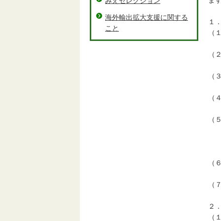
ま
みえセレクション
海外輸出拡大支援に関する
１
こと
（
令
（
Ｊ
（
無
（
三
（
野
※
出
（
デ
（
２
（