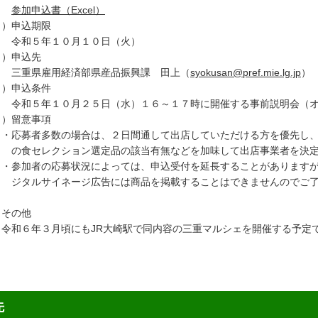
参加申込書（Excel）
２）申込期限
和５年１０月１０日（火）
３）申込先
重県雇用経済部県産品振興課 田上（
syokusan@pref.mie.lg.jp
）
４）申込条件
和５年１０月２５日（水）１６～１７時に開催する事前説明会（オ
５）留意事項
応募者多数の場合は、２日間通して出店していただける方を優先し、
食セレクション選定品の該当有無などを加味して出店事業者を決定
参加者の応募状況によっては、申込受付を延長することがありますが
タルサイネージ広告には商品を掲載することはできませんのでご了
．その他
和６年３月頃にもJR大崎駅で同内容の三重マルシェを開催する予定
先