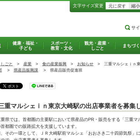
文字サイズ変更
元に戻す
縮小
サイ
健康・福祉・
スポーツ・
観光・産業・
犯
まちづく
子ども
教育・文化
しごと
・しごと
>
産業
>
食の産業振興
>
お知らせ
>
三重マルシェｉｎ東
部
>
県産品振興課
>
県産品販売促進班
三重マルシェｉｎ東京大崎駅の出店事業者を募集
重県では、首都圏の主要駅において県産品のPR・販売をする「三重マ
の首都圏での販路拡大を支援しています。
回、その一環として、ＪＲ大崎駅前マルシェ「おおさき二十四節気祭」