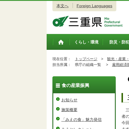
本文へ
Foreign Languages
三重県公式ウェブサイト
くらし・環境
防災・防
トップペ
ージ
現在位置：
トップページ
>
観光・産業
担当所属：
県庁の組織一覧 >
雇用経済
食の産業振興
お知らせ
施策概要
三
者
「みえの食」魅力発信
今