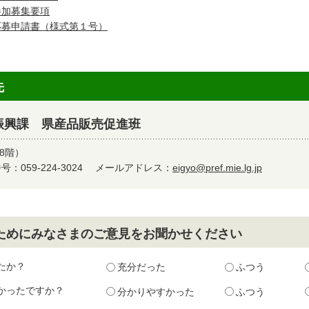
参加募集要項
応募申請書（様式第１号）
先
振興課 県産品販売促進班
8階）
：059-224-3024
メールアドレス：
eigyo@pref.mie.lg.jp
ためにみなさまのご意見をお聞かせください
たか？
充分だった
ふつう
かったですか？
分かりやすかった
ふつう