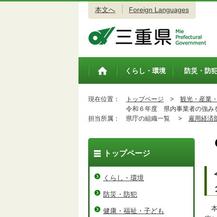
本文へ
Foreign Languages
三重県公式ウェブサイト
くらし・環境
防災・防
トップペ
ージ
現在位置：
トップページ
>
観光・産業
令和６年度 県内事業者の強みを
担当所属：
県庁の組織一覧 >
雇用経済
トップページ
くらし・環境
防災・防犯
本
健康・福祉・子ども