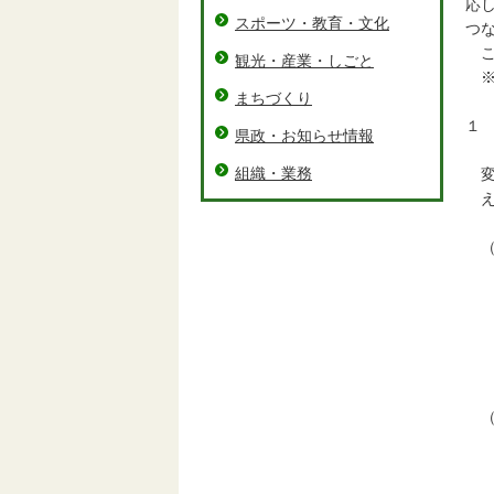
応
スポーツ・教育・文化
つ
こ
観光・産業・しごと
※
まちづくり
１
県政・お知らせ情報
県
組織・業務
変
え
（
・
・
・
点
と
（
本
【
・