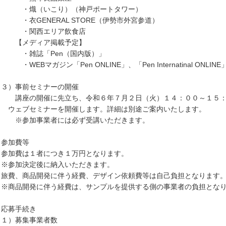
熾（いこり）（神戸ポートタワー）
衣GENERAL STORE（伊勢市外宮参道）
関西エリア飲食店
メディア掲載予定】
雑誌「Pen（国内版）」
EBマガジン「Pen ONLINE」、「Pen Internatinal ONLINE
３）事前セミナーの開催
座の開催に先立ち、令和６年７月２日（火）１４：００～１５：３
ェブセミナーを開催します。詳細は別途ご案内いたします。
参加事業者には必ず受講いただきます。
 参加費等
参加費は１者につき１万円となります。
参加決定後に納入いただきます。
旅費、商品開発に伴う経費、デザイン依頼費等は自己負担となります
商品開発に伴う経費は、サンプルを提供する側の事業者の負担となり
 応募手続き
１）募集事業者数