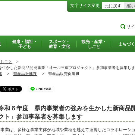
文字サイズ変更
元に戻す
縮小
サイ
健康・福祉・
スポーツ・
観光・産業・
犯
まちづく
子ども
教育・文化
しごと
・しごと
>
生かした新商品開発事業「オール三重プロジェクト」参加事業者を募集し
部
>
県産品振興課
>
県産品販売促進班
令和６年度 県内事業者の強みを生かした新商品
クト」参加事業者を募集します
事業は、多様な事業主体が地域や業種を越えて連携したコラボレーショ