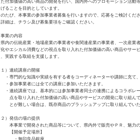
した付加価値の高い商品の開発を行い、国内外へのプロモーション活動
なげることを目的としています。
のたび、本事業の参加事業者募集を行いますので、応募をご検討くださ
詳細は、チラシ及び募集要項をご確認ください。
 事業の内容
内の伝統産業・地場産業の事業者や食関連産業の事業者、一次産業者
化やエシカル消費などの視点を取り入れた付加価値の高い商品やサービ
、実践する取組を支援します。
１）連続講座の開催
専門的な知識や実績を有する者をコーディネーターや講師に充て、
参加事業者には全ての講座に参加いただきます。
連続講座では、基本的には参加事業者同士の連携によるコラボレー
を取り入れた付加価値の高い商品やサービスの開発に取り組んでい
が難しい場合は、既存商品のブラッシュアップに取り組んでいた
２）発信の場の提供
事業で開発された商品等について、県内外で販売やＰＲ、魅力の発
開催予定場所】
無印良品銀座