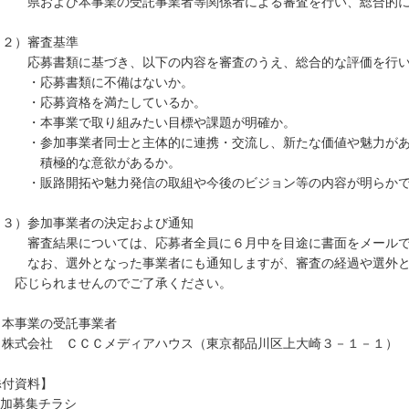
および本事業の受託事業者等関係者による審査を行い、総合的に評
２）審査基準
募書類に基づき、以下の内容を審査のうえ、総合的な評価を行い
応募書類に不備はないか。
応募資格を満たしているか。
本事業で取り組みたい目標や課題が明確か。
参加事業者同士と主体的に連携・交流し、新たな価値や魅力がある
極的な意欲があるか。
販路開拓や魅力発信の取組や今後のビジョン等の内容が明らかで
３）参加事業者の決定および通知
査結果については、応募者全員に６月中を目途に書面をメールで
お、選外となった事業者にも通知しますが、審査の経過や選外とな
じられませんのでご了承ください。
 本事業の受託事業者
式会社 ＣＣＣメディアハウス（東京都品川区上大崎３－１－１）
添付資料】
加募集チラシ