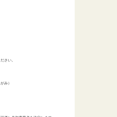
）
ださい。
がみ）