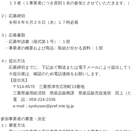
５者（１事業者につき原則１名の参加とさせていただきます。
２）応募締切
和６年６月２６日（水）１７時必着
３）応募書類
応募申請書（様式第１号）：１部
事業者の概要および商品・取組が分かる資料：１部
４）提出方法
募締切までに、下記あて郵送または電子メールにより提出してく
提出後は、確認のため電話連絡をお願いします。
提出先】
514-8570 三重県津市広明町13番地
重県雇用経済部 県産品振興課 県産品販売促進班 田上（た
 話：059-224-2336
mail：syokusan@pref.mie.lg.jp
 参加事業者の審査・決定
１）審査方法