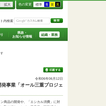
色の変更
拡大
標準
青
黄
黒
ト内検索
県政・
り
組織・業務
お知らせ情報
ます
令和06年06月12日
開発事業「オール三重プロジェ
印刷する
ン商品の開発や、「エシカル消費」に対