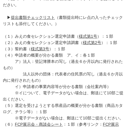
ださい。
▶
提出書類チェックリスト
（書類提出時にレ点の入ったチェック
リストも添付してください。）
（１）みえの食セレクション選定申請書（
様式第1号
）：１部
（２）みえの食セレクション選定申請調書（
様式第2号
）：１部
（３）誓約書（
様式第3号
）：１部
（４）申請者の概要が分かる書類 ア、イ：各１部
ア）法人：登記簿謄本の写し（過去６か月以内に発行された
もの）
法人以外の団体：代表者の住民票の写し（過去６か月以
内に発行されたもの）
イ）申請者の事業内容等が分かる書類（会社案内等）
※イについて、電子データがない場合は、郵送にて10部ご提
出ください。
（５）選定を受けようとする県産品の概要が分かる書類（商品カタ
ログ、チラシ等）：１部
※電子データがない場合は、郵送にて10部ご提出ください。
（６）
FCP展示会・商談会シート
：１部（参考リンク：
FCP展示