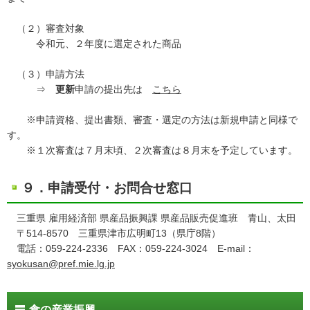
（２）審査対象
令和元、２年度に選定された商品
（３）申請方法
⇒
更新
申請の提出先は
こちら
※申請資格、提出書類、審査・選定の方法は新規申請と同様で
す。
※１次審査は７月末頃、２次審査は８月末を予定しています。
９．申請受付・お問合せ窓口
三重県 雇用経済部 県産品振興課 県産品販売促進班 青山、太田
〒514-8570 三重県津市広明町13（県庁8階）
電話：059-224-2336 FAX：059-224-3024 E-mail：
syokusan@pref.mie.lg.jp
食の産業振興