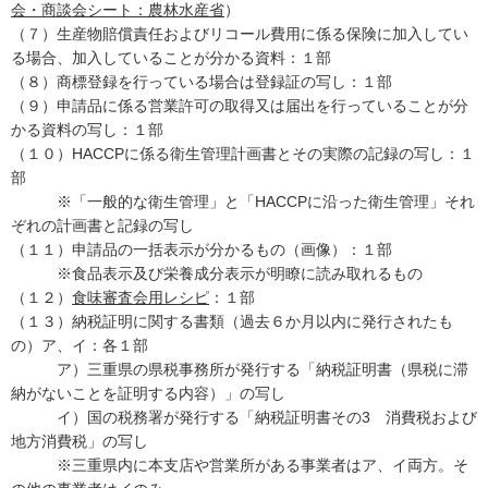
会・商談会シート：農林水産省
）
（７）生産物賠償責任およびリコール費用に係る保険に加入してい
る場合、加入していることが分かる資料：１部
（８）商標登録を行っている場合は登録証の写し：１部
（９）申請品に係る営業許可の取得又は届出を行っていることが分
かる資料の写し：１部
（１０）HACCPに係る衛生管理計画書とその実際の記録の写し：１
部
※「一般的な衛生管理」と「HACCPに沿った衛生管理」それ
ぞれの計画書と記録の写し
（１１）申請品の一括表示が分かるもの（画像）：１部
※食品表示及び栄養成分表示が明瞭に読み取れるもの
（１２）
食味審査会用レシピ
：１部
（１３）納税証明に関する書類（過去６か月以内に発行されたも
の）ア、イ：各１部
ア）三重県の県税事務所が発行する「納税証明書（県税に滞
納がないことを証明する内容）」の写し
イ）国の税務署が発行する「納税証明書その3 消費税および
地方消費税」の写し
※三重県内に本支店や営業所がある事業者はア、イ両方。そ