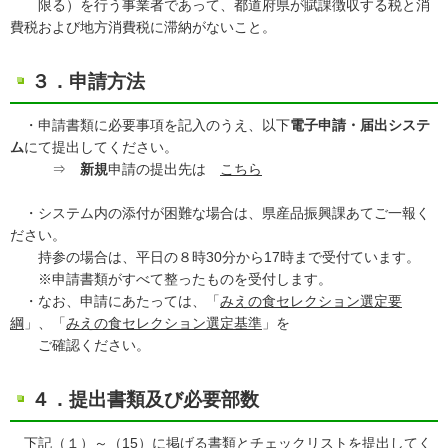
限る）を行う事業者であって、都道府県が賦課徴収する税と消
費税および地方消費税に滞納がないこと。
３．申請方法
・申請書類に必要事項を記入のうえ、以下
電子申請・届出システ
ム
にて提出してください。
⇒
新規
申請の提出先は
こちら
・システム内の添付が困難な場合は、県産品振興課あてご一報く
ださい。
持参の場合は、平日の８時30分から17時まで受付ています。
※申請書類がすべて整ったものを受付します。
・なお、申請にあたっては、「
みえの食セレクション選定要
綱
」、「
みえの食セレクション選定基準
」を
ご確認ください。
４．提出書類及び必要部数
下記（１）～（15）に掲げる書類とチェックリストを提出してく