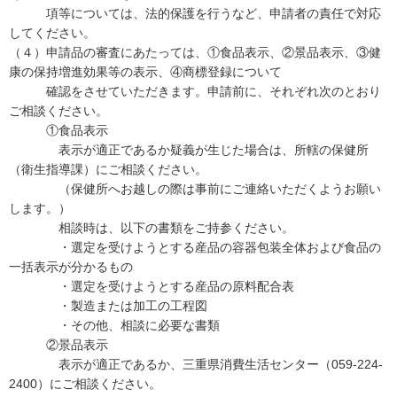
項等については、法的保護を行うなど、申請者の責任で対応
してください。
（４）申請品の審査にあたっては、①食品表示、②景品表示、③健
康の保持増進効果等の表示、④商標登録について
確認をさせていただきます。申請前に、それぞれ次のとおり
ご相談ください。
①食品表示
表示が適正であるか疑義が生じた場合は、所轄の保健所
（衛生指導課）にご相談ください。
（保健所へお越しの際は事前にご連絡いただくようお願い
します。）
相談時は、以下の書類をご持参ください。
・選定を受けようとする産品の容器包装全体および食品の
一括表示が分かるもの
・選定を受けようとする産品の原料配合表
・製造または加工の工程図
・その他、相談に必要な書類
②景品表示
表示が適正であるか、三重県消費生活センター（059-224-
2400）にご相談ください。