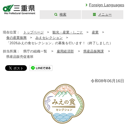
Foreign Languages
検索
メニュー
三重県公式ウェブ
サイト
現在位置：
トップページ
>
観光・産業・しごと
>
産業
>
食の産業振興
>
みえセレクション
>
「2026みえの食セレクション」の募集を行います！（終了しました）
担当所属：
県庁の組織一覧 >
雇用経済部
>
県産品振興課
>
県産品販売促進班
令和08年06月16日