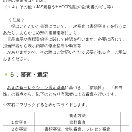
の他の事業者はイのみ。
（１４）その他（JAS規格やHACCP認証の証明書の写し等）
《 注意 》
提出いただいた書類について、一次審査（書類審査）を行うに
あたり、あらかじめ県の担当部署により、
景品表示や商標登録等に関して確認を行います。必要に応じて、
担当部署から表示内容の修正指導や助言等
がありますので、その際はご対応いただく必要がある旨、ご承知
おきください。
５．審査・選定
みえの食セレクション選定基準
に基づき、「信頼性」、「独自
性」の観点から、以下のとおり有識者による審査を行います。
※左右にフリックすると表がスライドします。
審査方法
１次審査
書類審査
２次審査
書類審査、食味審査、プレゼン審査