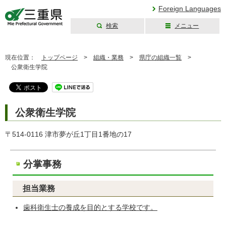
Foreign Languages
検索
メニュー
三重県公式ウェブ
サイト
現在位置：
トップページ
>
組織・業務
>
県庁の組織一覧
>
公衆衛生学院
公衆衛生学院
〒514-0116 津市夢が丘1丁目1番地の17
分掌事務
担当業務
歯科衛生士の養成を目的とする学校です。