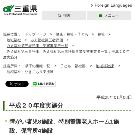
Foreign Languages
検索
メニュー
三重県公式ウェブ
サイト
現在位置：
トップページ
>
健康・福祉・子ども
>
福祉
>
地域福祉
>
みえ福祉第三者評価
>
みえ福祉第三者評価：受審事業所一覧
>
みえ福祉第三者評価：みえ福祉第三者評価事業受審事業者一覧：平成２０年
度実施分
担当所属：
県庁の組織一覧 >
子ども・福祉部 >
地域福祉課
>
地域福祉・ひきこもり支援班
平成28年01月08日
平成２０年度実施分
障がい者児8施設、特別養護老人ホーム1施
設、保育所4施設