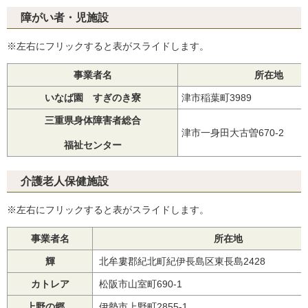
障がい者・児施設
※左右にフリックすると表がスライドします。
事業者名
所在地
いなば園 すぎのき寮
津市稲葉町3989
三重県身体障害者総合
津市一身田大古曽670-2
福祉センター
介護老人保健施設
※左右にフリックすると表がスライドします。
事業者名
所在地
輝
北牟婁郡紀北町紀伊長島区東長島2428
カトレア
松阪市山室町690-1
上野の郷
伊勢市上野町2855-1