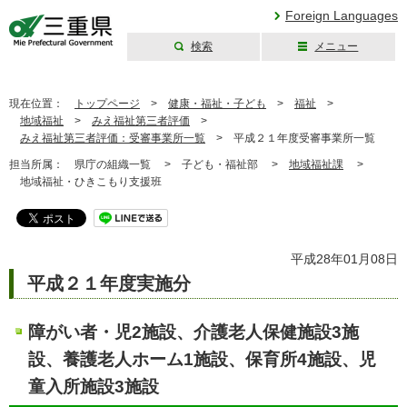
Foreign Languages
検索
メニュー
三重県公式ウェブ
サイト
現在位置：
トップページ
>
健康・福祉・子ども
>
福祉
>
地域福祉
>
みえ福祉第三者評価
>
みえ福祉第三者評価：受審事業所一覧
>
平成２１年度受審事業所一覧
担当所属：
県庁の組織一覧 >
子ども・福祉部 >
地域福祉課
>
地域福祉・ひきこもり支援班
平成28年01月08日
平成２１年度実施分
障がい者・児2施設、介護老人保健施設3施
設、養護老人ホーム1施設、保育所4施設、児
童入所施設3施設