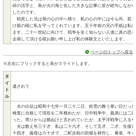
砕の活字と、島が火の海と化した大きな記事に皆が絶句しながら
したのです。
戦死した兄は母の心の中へ帰り、私の心の中には今も尚、若く
け親の様に私を守ってくれています。五十年前の兄の手紙は私の
ます。二十一世紀に向けて、戦争を全く知らない人達に真の恐ろ
企画して頂ける様お願い申し上げ私の体験文といたします。
ページのトップへ戻る
※左右にフリックすると表がスライドします。
タ
イ
遺されて
ト
ル
夫の出征は昭和十七年一月二十二日、粉雪の舞う寒い日だった
検査に合格して現役を二年務めたが、日中戦争中、義弟には二回
った。周りからは籤ぬけと言われていたが、太平洋戦争に入るや
夫は数え年三十才、私は二十六才、そして五才、二才、生後百
十四才、義母は六十才で、二町歩程の田畑を耕作し、養蚕、牛も