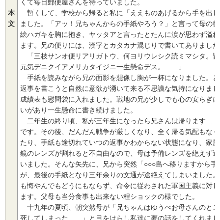
くて毎日郵便屋さんを待っていました。
本
暫くして、学校から帰ると私に「ええものあげるから手を出し
文
ました。「アッ！兄ちゃんからの手紙やろう？」と言って母の後
絵ハガキを胸に抱き、ヤッタアと言ったとたんに涙が思わず溢れ
ます。兄の便りには、漢字とカタカナ混じりで書いてありました
「三枝サンオ便リアリガトウ、何ヨリウレシク読ミマシタ。皆
元気デニクイアメリカタイジニ一生懸命デス。……」
手紙を読みながら兄の面影を想像し胸が一杯になりました。と
返事を書こうと自然に意欲が湧いて来る不思議な気持になりまし
成績表も慰問袋に入れました。戦地の兄が少しでも心の安らぎに
いがあり一生懸命に書き続けました。
二年生の終り頃、私が三年生になったら兄さんは帰ります……
です。その後、だんだん戦争が厳しくなり、全く帰る気配もなく
たり、手紙も途切れていつの返事かわからない状態になり、家族
鏡のレンズが割れると不自由なので、母は予備レンズを絶えず送
いました。そんな矢先に、兄から突然「○○○島へ移りますから
が、最後の手紙となり三年余りの文通が途絶えてしまいました。
も悔やんでもどうにもならず、命令に従わされた軍国主義に対し
ます。父母も当分食事も出来ない程ショックの様でした。
十九年の夏頃、朝突然母が「兄ちゃんはゆうべお母さんのとこ
死してしまった……」と目をはらし私達に夢の話をしてくれまし