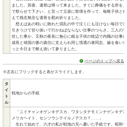
ました。其後、遺骨は帰って来ました。すぐに葬儀をする所を、
で祭らせて下さい、と言って立派に祭壇を作って、毎晩子供と色
えて残念無念な遺骨を慰め祈りました。
想えばあの戦いに敗れた混乱の中で泣くにも泣けない毎日でし
引きうけて切り抜いて行かねばならない仕事のつらさ。三人の子
伏した事か。又秋の夜長に無心に眠る子供の枕辺で内職の仕事に
成長と靖国の妻の責任に支えられ同じ境遇の者同志、歯を食いし
っと今日まで耐え抜いて参りました。
ページのトップへ戻る
※左右にフリックすると表がスライドします。
タ
イ
戦地からの手紙
ト
ル
「ニイチャンオゲンキデスカ、ワタシタチモミンナゲンキデス
メリカヘイト、センソウシテイルノデスカ？……」
生れて始めて、六才の私が戦地の兄へ書いた手紙です。昭和十