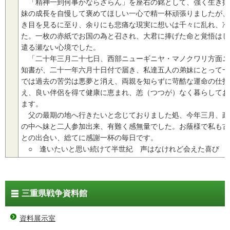
「精神一到何事かならざらん」を座右の銘として、強く生き抜
妹の成長を自慢して褒めてほしい一心で精一杯頑張りましたが、
き目を見るに至り、余りにも悲痛な現実に想いは千々に乱れ、冷
た。一枚の赤紙でお国の為と召され、大君に捧げた命と覚悟はし
遣る瀬ない心境でした。
「二十年三月二十七日、西部ニューギニヤ・マノクワリ方面ニ
知書が、二十一年六月十日付で届き、私達五人の弟妹にとって一
では過去の苦労は悪夢と消え、両親を知らずに苛酷な運命の仕打
え、良い伴侶を得て健康に恵まれ、恙（つつが）なく暮らしてお
ます。
父の最期の地へ行きたいと念じておりました処、今年三月、政
の中へ妹と二人参加出来、有難く感無量でした。お蔭様で私も古
との出合い、総てに感謝一杯の毎日です。
○ 逢いたいと思い続けて半世紀 声はなけれど会えた喜び
三重県戦争資料館
資料展示室