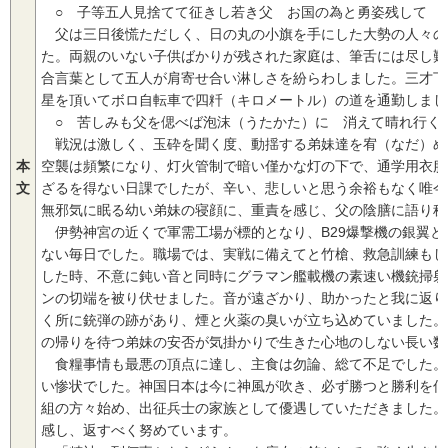
○ 子等五人見捨てて征きし若き父 お国の為と勇姿残して
父は三日後慌ただしく、日の丸の小旗を手にした大勢の人々の
た。両親のいない子供ばかりが残された家庭は、筆舌には尽し難
合言葉として五人が肩寄せ合い淋しさを紛らわしました。三才下
星を頂いてボロ自転車で四粁（キロメートル）の道を通勤しまし
○ 苦しみも父を偲べば泡沫（うたかた）に 消えて晴れ行く
戦況は激しく、玉砕を聞く度、動揺する弟妹達を宥（なだ）め
本
空襲は頻繁になり、灯火管制で暗い僅かな灯の下で、通学用衣服
文
ざるを得ない日課でしたが、辛い、悲しいと思う余裕もなく唯今
無邪気に眠る幼い弟妹の寝顔に、重責を感じ、父の陰膳に語り秘
伊勢神宮の近くで軍需工場が標的となり、B29爆撃機の銀翼と
ない毎日でした。職場では、実戦に備えてと竹槍、救急訓練もし
した時、不意に鈍い音と同時にグラマン艦載機の素速い機銃掃射
ンの切端を被り伏せました。音が遠ざかり、助かったと我に返り
く所に銃弾の跡があり、煙と火薬の臭いが立ち込めていました。
の帰りを待つ弟妹の安否が気掛かりで生きた心地のしない長い数
食糧事情も最悪の頂点に達し、主食は勿論、総て不足でした。
い惨状でした。神国日本は今に神風が吹き、必ず勝つと勝利を信
組の方々始め、出征兵士の家族として優遇していただきました。
感し、返すべく努めています。