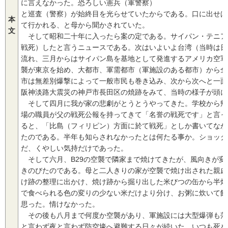
に言えなかった。恐ろしい憲兵（軍警察）
と巡査（警察）が始終目を光らせていたからである。口に出せば
本
て行かれる、と母から聞かされていた。
文
そして昭和二十年に入ったら案の定である。サイパン・テニア
戦死）したと言うニュースである。次はいよいよ台湾（当時は日
流れ、三月からはサイパン島を基地として発進するアメリカ空軍
襲が東京を始め、大都市、軍需都市（軍施設のある都市）から全
市は無差別爆撃によって一般市民も巻き込み、次から次へと一面
阪神淡路大震災の神戸市長田区の焼跡をみて、当時の様子が頭に
そして四月に我が家の悲劇がとうとうやってきた。学校から帰
場の職員が父の戦死公報を持ってきて「名誉の戦死です」と言っ
ると、「比島（フィリピン）方面に於て戦死」としか書いてなか
たのである。半年も知らされなかったとは何たる事か。ショック
だ、くやしい気持だけであった。
そして六月、B29の空襲で隣家まで焼けてきたが、風向きが変
きのびたのである。母と二人きりの家が空襲で焼け出された親戚
け跡の整理に出かけ、焼け跡から掘り出した米びつの缶から半焼
で食べられる色の変りの少ない米だけより分け、お粥に炊いて飢
思った。情けなかった。
その後も八月まで何度か空襲があり、軍施設には大型爆弾も落
と言わず夜と言わず防空壕へ避難する日々が続いた。いつも死を