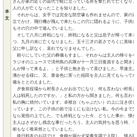
さんが家の近くの苗代で畦に立っている所を撃たれて亡くなり、
人の人が亡くなったことを知りました。
本
それからは、女手では完全な防空壕も作れませんので、家の近
文
立てかけ、飛行機が飛んで来たらこの穴に隠れるように、子供に
もその穴の中で遊んでいました。
そして八月に終戦になり、終戦になると父は息子が帰って来る
つ、九月の末に亡くなりました。五十三才の若さでろくに美味し
父に申し訳なく、哀れでなりませんでした。
頼りにしていた父の葬儀もすまし、それからは主人の帰りを今
ラジオのニュースで済州島の兵隊が十一月三日復員すると聞きと
んが帰って来るよ。」と子供と抱き合って喜びました。早速主人
沸かせる様に、又、黄金色に実った稲田を主人に見てもらってか
備をととのえました。
夕食前役場から村長さんがお出でになり、何も言わない村長さ
人は戦死したのですか。」と私の方から聞きました。何も言わず
私の胸に焼付いています。卓袱台（ちゃぶだい）の上に泣き伏し
っています。この子供の前で泣くにも泣けない私。今の今まで父
なら覚悟の上でした。でも終戦となった今、どうした事か、懐か
主人はさぞかし残念な事だったろう。主人の気持ちを思う時、子
術もなく唯呆然としていました。
後日戦友のお話では、食糧が届かず栄養失調で入院し、帰る間