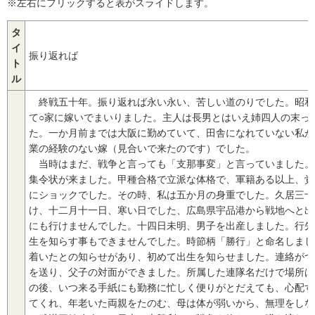
※左右にフリックすると表がスライドします。
タ
イ
振り返れば
ト
ル
終戦五十年。振り返れば永い永い、苦しい道のりでした。昭和
て○家に嫁いでまいりました。主人は長男とはいえ姉四人の末っ
た。一か月前までは大阪に勤めていて、田舎になれていない私が
業の経験のない嫁（見合いで来たのです）でした。
当時はまだ、戦争と言っても「支那事変」と言っていました。
集令状が来ました。甲種合格で立派な体格で、軍籍ある以上、覚
にショックでした。その時、私は五か月の身重でした。久居三十
け、十二月十一日、寒い日でした、広島県宇品港から戦地へと出
にも行けませんでした。十四日未明、男子を出産しました。行先
生を知らす事もできませんでした。時節柄「勝行」と命名しまし
着いたとの知らせがあり、初めて出生を知らせました。連絡がつ
を送り、父子の対面ができました。所属した連隊名だけで場所は
の後、いつ来る手紙にも勤務に忙しく便りがとだえても、心配す
てくれ、年老いた両親をたのむ、母は体が弱いから、無理をしな