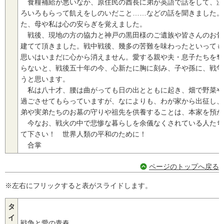
食糧補給が悪いなか、原住民の酋長に弟が英語で話をして、沢
ろいろもらって飢えをしのいだこと……などの話を聞きました。
た、母や私は心の安らぎを覚えました。
戦後、現地の方の協力と神戸の黒田様のご遺族や皆さんのお骨
建てて頂きました。戦中戦後、幾多の苦難を味わったといっても
思いはいまだに心から消えません。愛する親や夫・息子たちを奪
らないと、戦後五十年の今、心新たに胸に刻み、子や孫に、戦争
うと思います。
私は八十才、腰は曲がっても日の出とともに起き、畑で野菜や
過ごさせてもらっていますが、なによりも、わが家から出征し、
弟や実弟たちのお墓の守りや祖先を供養することは、本家を預か
今なお、戦火の中で悲惨な暮らしを余儀なくされている人たち
て下さい！ 世界人類の平和のために！
合掌
ページのトップへ戻る
※左右にフリックすると表がスライドします。
タ
イ
戦争と愛の青春