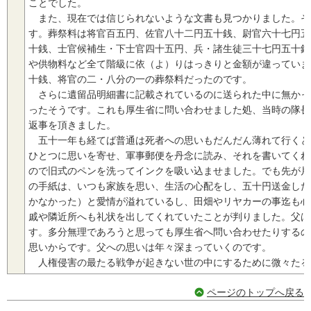
ことでした。
また、現在では信じられないような文書も見つかりました。そ
す。葬祭料は将官百五円、佐官八十二円五十銭、尉官六十七円五
十銭、士官候補生・下士官四十五円、兵・諸生徒三十七円五十銭
や供物料など全て階級に依（よ）りはっきりと金額が違っていま
十銭、将官の二・八分の一の葬祭料だったのです。
さらに遺留品明細書に記載されているのに送られた中に無かっ
ったそうです。これも厚生省に問い合わせました処、当時の隊長
返事を頂きました。
五十一年も経てば普通は死者への思いもだんだん薄れて行くと
ひとつに思いを寄せ、軍事郵便を丹念に読み、それを書いてくれ
ので旧式のペンを洗ってインクを吸い込ませました。でも先が片
の手紙は、いつも家族を思い、生活の心配をし、五十円送金した
かなかった）と愛情が溢れているし、田畑やリヤカーの事迄も心
戚や隣近所へも礼状を出してくれていたことが判りました。父は
す。多分無理であろうと思っても厚生省へ問い合わせたりするの
思いからです。父への思いは年々深まっていくのです。
人権侵害の最たる戦争が起きない世の中にするために微々たる
ページのトップへ戻る