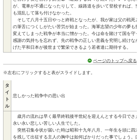
が、電車が不通になったりして、線路道を歩いて登校すれば、空
も混乱して落ち付けなかった。
そして八月十五日やっと終戦となったが、我が家は父の戦死と
の筆舌につくしがたい苦労が始まった。海軍志望の少年の夢も打
変えてしまった戦争が本当に憎かった。今は命を賭けて国を守っ
感謝の気持ちを忘れず、先の戦争の正しい意義を究明し続けなが
げた平和日本が後世まで繁栄できるよう若者達に期待する。
ページのトップへ戻る
※左右にフリックすると表がスライドします。
タ
イ
悲しかった戦争中の思い出
ト
ル
歳月の流れは早く最早終戦後半世紀を迎えんとする今日でさえ
永い永い悲しい苦しい人生でした。
突然召集令状が届いた時は昭和十九年八月、一年生を頭に四才
を残して出征する主人の胸中は如何ばかりだった事でしょう。口