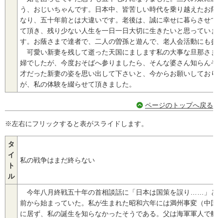
う、おじいちゃんです。日本中、皆苦しい時代を乗り越えたお蔭
なり、五十年前とは大違いです。老後は、誠に幸せに暮らさせて
て頂き、残り少ない人生を一日一日大切に生きたいと思っていま
す。お蔭さまで達者で、二人の曽孫と遊んで、老人会活動にも参
可愛い新妻を残して逝った天国にまします私の大事な旦那さま
婦でしたが、今度おそばへ参りましたら、そんな婆さん知らんぞ
才だった新妻の姿を思い出して下さいと、今からお願いしており
が、私の体験を綴らせて頂きました。
ページのトップへ戻る
※左右にフリックすると表がスライドします。
タ
イ
私の戦争はまだ終らない
ト
ル
今年八月終戦五十年の首相談話に「日本は国策を誤り……」と
前から始まっていた。私が生まれた昭和六年には満州事変（中国
に居ず、私の誕生を知らなかったそうである。父は海軍軍人で艦