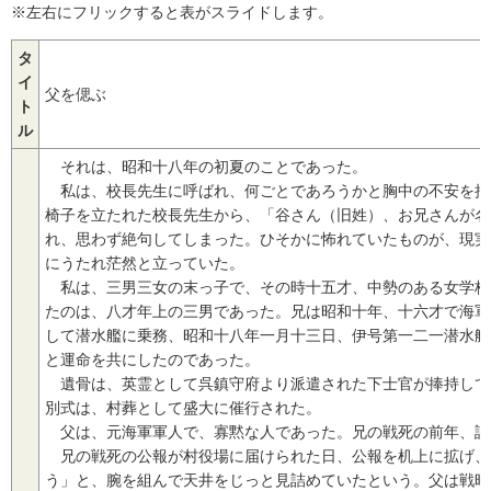
※左右にフリックすると表がスライドします。
タ
イ
父を偲ぶ
ト
ル
それは、昭和十八年の初夏のことであった。
私は、校長先生に呼ばれ、何ごとであろうかと胸中の不安を押
椅子を立たれた校長先生から、「谷さん（旧姓）、お兄さんが名
れ、思わず絶句してしまった。ひそかに怖れていたものが、現実
にうたれ茫然と立っていた。
私は、三男三女の末っ子で、その時十五才、中勢のある女学校
たのは、八才年上の三男であった。兄は昭和十年、十六才で海軍
して潜水艦に乗務、昭和十八年一月十三日、伊号第一二一潜水艦
と運命を共にしたのであった。
遺骨は、英霊として呉鎮守府より派遣された下士官が捧持して
別式は、村葬として盛大に催行された。
父は、元海軍軍人で、寡黙な人であった。兄の戦死の前年、請
兄の戦死の公報が村役場に届けられた日、公報を机上に拡げ、
う」と、腕を組んで天井をじっと見詰めていたという。父は戦時