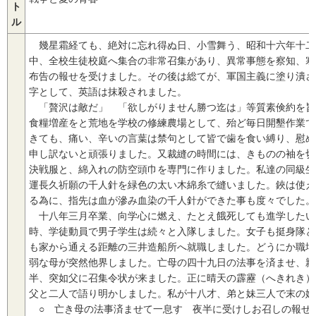
ト
ル
幾星霜経ても、絶対に忘れ得ぬ日、小雪舞う、昭和十六年十二
中、全校生徒校庭へ集合の非常召集があり、異常事態を察知、寒
布告の報せを受けました。その後は総てが、軍国主義に塗り潰さ
字として、英語は抹殺されました。
「贅沢は敵だ」 「欲しがりません勝つ迄は」等質素倹約を旨
食糧増産をと荒地を学校の修練農場として、殆ど毎日開墾作業で
きても、痛い、辛いの言葉は禁句として皆で歯を食い縛り、慰め
申し訳ないと頑張りました。又裁縫の時間には、きものの袖を切
決戦服と、綿入れの防空頭巾を専門に作りました。私達の同級生
運長久祈願の千人針を緑色の太い木綿糸で縫いました。鋏は使え
る為に、指先は血が滲み血染の千人針ができた事も度々でした。
十八年三月卒業、向学心に燃え、たとえ餓死しても進学したい
時、学徒動員で男子学生は続々と入隊しました。女子も挺身隊と
も家から通える距離の三井造船所へ就職しました。どうにか職場
弱な母が突然他界しました。亡母の四十九日の法事を済ませ、親
半、突如父に召集令状が来ました。正に晴天の霹靂（へきれき）
父と二人で語り明かしました。私が十八才、弟と妹三人で末の妹
○ 亡き母の法事済ませて一息す 夜半に受けしお召しの報せ