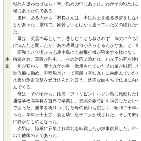
戦死を扱わねばならず辛い勤めの中にあった。わが子の戦死も凛
場にあったのである。
後日、ある人から「村長さんは、出征兵士を送る挨拶をしなが
とがあった。厳格で、固苦しいとばかり思っていた父の隠れた一
た。
母は、英霊の母として、悲しむことも赦されず、気丈に立ち回
に沈んだと聞いたが、あの遺骨は何が入っとるんかなあ」と、呟
昭和十八年頃から志摩半島にも敵飛行機が飛来する様になり、
本
構築され、軍隊が駐屯し、その対応に追われ、わが子の死を悼む
文
年が変わり、翌十九年の春、徴用されていた父の弟が戦死した
道汽船に勤め、甲種船長として商船（空知丸）に乗組んでいたが
水艦の魚雷攻撃を受け沈んだと云う。沈痛な面もちで仏壇に向か
んでくる。
母は、その頃から、比島（フィリピン）ルソン島に転勤した長
通信学校高等科を首席で卒業し、恩賜の銀時計を拝受したという
であった。無事を祈りつづけた母の願いも空しく、昭和二十年四
った。享年三十五才、妻と幼い息子二人が残された。そして敗戦
に静かなものとなった。
次男は、陸軍に召集され華北を転戦したが無事復員した。唯一
出て他家の人であった。