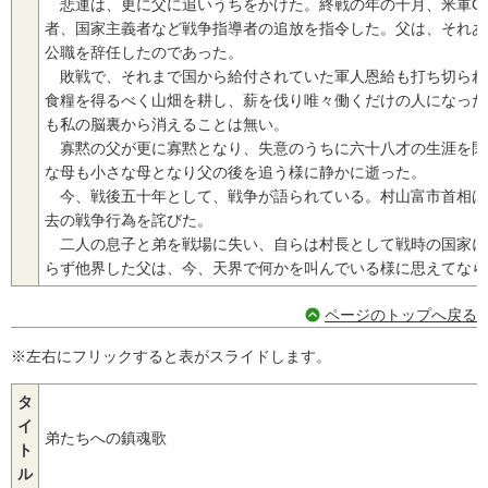
悲運は、更に父に追いうちをかけた。終戦の年の十月、米軍G
者、国家主義者など戦争指導者の追放を指令した。父は、それあ
公職を辞任したのであった。
敗戦で、それまで国から給付されていた軍人恩給も打ち切られ
食糧を得るべく山畑を耕し、薪を伐り唯々働くだけの人になった
も私の脳裏から消えることは無い。
寡黙の父が更に寡黙となり、失意のうちに六十八才の生涯を閉
な母も小さな母となり父の後を追う様に静かに逝った。
今、戦後五十年として、戦争が語られている。村山富市首相は
去の戦争行為を詫びた。
二人の息子と弟を戦場に失い、自らは村長として戦時の国家に
らず他界した父は、今、天界で何かを叫んでいる様に思えてなら
ページのトップへ戻る
※左右にフリックすると表がスライドします。
タ
イ
弟たちへの鎮魂歌
ト
ル