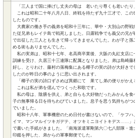
「三人まで国に捧げし丈夫の母は 老いたり尊くも老いたり」
これは昭和二十年八月八日、終戦を待たず九十三才で、この世
したものです。
大農家の働き手の義弟を昭和十三年に、華中・大別山の野戦病
た従兄弟もレイテ島で戦死しました。日露戦争でも義父の兄が戦
で出征した三人とも生きて帰ってきませんでした。わが子と孫二
める術もありませんでした。
私の実弟は、昭和十七年、名高商卒業後、大阪の丸紅支店に一
訓練を受け、久居三十三連隊に配属となりました。弟は島崎藤村
好し、とりわけ、藤村の落梅集にある椰子の実の詩が大好きでし
したのが昨日の事のように思い出されます。
「椰子の実の詩口ずさめば異郷にて 果てし弟の便りがかえる
これは私が弟を偲んでつくった和歌です。
私の母は、陰膳を供え、弟と自らも大好物だったみかんを食べ
子の無事帰る日を待ちわびていました。息子を思う気持ちがつの
でいました。
昭和十八年、軍事機密のため日付が書けないので、「ケフハ、
イマ、マンマルイツキガデテ、オツキミニヨイトキデス……」と
で書いた手紙がきました。「南海派遣軍剛第六〇七八部隊・進士
印鑑を押した、弟からの軍事郵便でした。