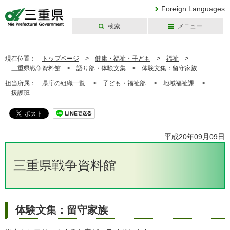
Foreign Languages
検索
メニュー
三重県公式ウェブ
サイト
現在位置：
トップページ
>
健康・福祉・子ども
>
福祉
>
三重県戦争資料館
>
語り部・体験文集
>
体験文集：留守家族
担当所属：
県庁の組織一覧 >
子ども・福祉部 >
地域福祉課
>
援護班
平成20年09月09日
三重県戦争資料館
体験文集：留守家族