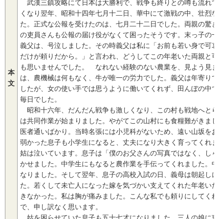
武漢三鎮攻略にて日本は大勝利で、戦争も終りとの噂も流れて
くなり翌年、昭和十四年七月十二日、華中にて激戦の中、壮烈な
た。正式な公報を受けたのは、七月二十二日でした。両親の驚き
の吏員さんも公報の届け役がなくて困ったそうです。末っ子の一
義父は、号泣しました。その時義父は私に「お前も若い身で可哀
だけが頼りだから。」と言われ、どうしてこの年老いた両親と可
も思いませんでした。 なれない経験のない農業を、見よう見ま
本
は、農機械は何もなく、牛が唯一の労力でした。義父は年寄りで
文
したが、女の使い手では思うように働いてくれず、田んぼの中で
毎日でした。
昭和十六年、だんだん戦争も激しくなり、この村も戦地へとら
は共同作業が始まりました。やがてこの山村にも食糧難がきまし
医者通いばかり。当時名張には小児科がないため、遠い山坂をお
弱かった息子も小学生になると、丈夫になり大きく育ってくれま
姑は泣いています。息子は「僕のお父さんの写真ではなく、しゃ
かせました。中学生にもなると農作業を手伝ってくれました。中
なりました。そして翌年、息子の高校入試の日、義母は朝起しに
た。若くして未亡人になった嫁を気づかい支えてくれた年老いた
きなかった。私は胸が痛みました。こんな私でも頼りにしてくれ
で、申し訳なく思います。
姑を困らせていた息子も五十七才になりました。三人の娘に恵