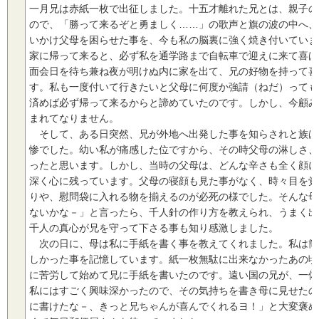
一月兄は赤紙一枚で出征しました。十五才離れた兄とは、親子の
ので、「勝って来るぞと勇ましく……」の歌声と旗の波の中へ、
いかけ父母を困らせた事を、今も私の脳裏に強く焼き付いていま
家に帰って来ると、必ず私を通学路まで自転車で迎えに来て喜ば
面会日を待ち兼ね夜が明けぬ内に家を出て、兄の好物を持って喜
す。私も一度付いて行きたいと父母に何度か強請（ねだ）っても
済めば必ず帰って来るからと諦めていたのです。しかし、今顧み
まれてなりません。
そして、ある日突然、兄が外地へ出発した事を知らされと族は
惨でした。幼い私が痛感した位ですから、その時父母の淋しさ、
ったと思います。しかし、当時の父母は、どんな辛さも全く顔に
深く心に残っています。父母の寝顔も見た事がなく、時々目を覚
りや、慰問袋に入れる物を揃えるのが必死の様でした。そんな母
ないかな－」と言ったら、千人針の作り方を教えられ、うまく出
千人の真心が兄を守って下さる事も知り感激しました。
次の日に、母は私に手紙を書く事を教えてくれました。私は簡
しかった事を記憶しています。紙一枚無駄に出来なかったあの頃
に苦労して始めて兄に手紙を書いたのです。遠い国の兄が、一体
私にはすごく興味深かったので、その気持ちを書き母に見せたの
に書けたな－、きっと兄ちゃんが喜んでくれるヨ！」と大変褒め