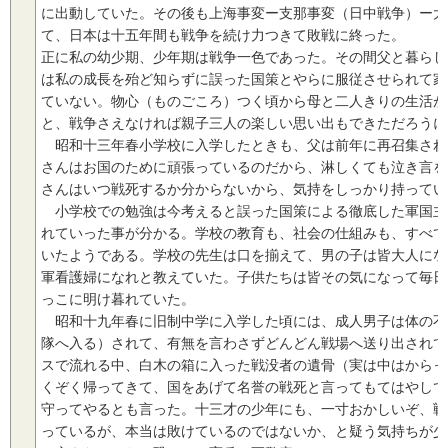
に出動していた。その後も上海事変ー支那事変（日中戦争）ー大
て、日本は十五年間も戦争を続け力つきて敗戦に終った。
正に私の幼少期、少年期は戦争一色であった。その間父と暮らし
は私の成長を殆ど知らずに誤った国策とやらに服従させられて家
ていない。物心（ものごころ）つく頃から母と二人きりの生活が
と、戦争さえなければ親子三人の楽しい思い出もできただろうに
昭和十三年春小学校に入学したときも、父は前年に再召集され
さんはお国のために頑張っているのだから、淋しくても泣き言を
さんはいつ戦死するか分からないから、気持をしっかり持ってい
小学校での勉強は今考えると誤った国策による徹底した軍国主
れていった事が分かる。学校の教育も、社会の仕組みも、すべて
いたようである。学校の先生は口を揃えて、男の子は皆大人にな
軍看護婦になれと教えていた。子供たちは皆その気になって毎日
っこに明け暮れていた。
昭和十九年春に旧制中学に入学した頃には、成人男子は体の不
隊へ入る）されて、有無を言わさずどんどん戦場へ送り出されて
スで流れる中、白木の箱に入った戦没者の遺骨（実は中はからっ
くぞく帰ってきて、国をあげて名誉の戦死と言ってもてはやして
守ってやるとも言った。十三才の少年にも、一寸おかしいぞ、戦
っているが、本当は敗けているのではないか、と疑う気持ちが少