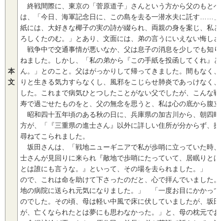
終戦間際に、東京の「菅原道子」さんという方から父のもとへ
は、「今日、海軍記念日に、この島を去る一潜水夫に託す……」
紙には、大好きな椰子の実の詩が綴られ、両親の身を案じ、私と
ろしくたのむ。」とあり、文面には、弟の言うにいえない悔しさ
戦争中で交通事情が悪いなか、父は息子の消息を少しでも知り
ねました。しかし、「私の弟から『この手紙を投函してくれ』と
本
ん。」とのこと。父はがっかりして帰ってきました。間もなく、
文
りと生きる気力すらなくし、風邪をこじらせ肺炎であっけなく、
した。これまで病気ひとつしたことがない父でしたが、こんな戦
寿で過ごせたものをと、父の無念を思うと、私は心の底から腹立
昭和四十五年頃のある秋の日に、兵庫県の加古川から、朝四時
方が、「『三重県の進士さん』以外に詳しい住所が分からず、探
尋ねてこられました。
坂田さんは、「戦地ニューギニアで私が歩哨に立っていた時、
士さんが見回りに来られ『敵地で歩哨にたっていて、居眠りとは
とは誰にも言うな。』といって、その場を去られました。」 「
ので、これは命を助けて下さったのだと、心で拝んでいました。
地の病院に送られ元気になりました。」 「一度お目にかかって
のでした。その頃、母は軽い中風で床に伏していましたが、坂田
が、亡くなられたとは夢にも思わなかった。」と、母の枕元でお