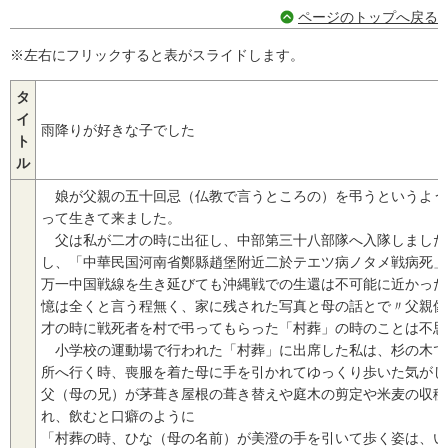
ページのトップへ戻る
※左右にフリックすると表がスライドします。
タ
イ
雨降りが好きな子でした
ト
ル
娘が父親の五十回忌（仏教で言うところの）を弔うというよう
って生きて来ました。
父は私が二才の時に出征し、中部第三十八部隊へ入隊しました
し、「中華民国河南省鄭縣趙堡附近二於テエツ病ノタメ戦病死」
万一中国戦線を生き延びても沖縄戦での生還は不可能に近かった
憶は全くと言う程無く、家に残された写真と母の話とで〃父親像
才の時に戦死者を村で弔ってもらった「村葬」の時のことは不思
小学校の運動場で行われた「村葬」に出席した私は、杉の木で
所へ行く時、喪服を着た母に手を引かれてゆっくり歩いた気がし
父（母の兄）が茅葺き屋根の葺き替えや庭木の剪定や米麦の収穫
れ、飲むと口癖のように
「村葬の時、ひな（母の名前）が美澄の手を引いて歩く姿は、い