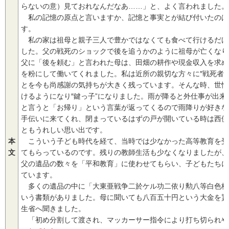
らないの意）見ておれなんだなあ……」と、よく言われました。
私の記憶の原点と言いますか、記憶と事実とが結び付いたのは
す。
私の家は祖母と親子三人で豊かではなくても食べて行けるだけ
した。父の戦死のショックで後を追うかのように祖母が亡くなり
父に「後を頼む」と言われた母は、田畑の耕作や現金収入を求め
を粉にして働いてくれました。私は近所の親切な方々に″戦死者
とを今も尚感謝の気持ちが大きく残っています。そんな時、世情
けるようになり″鍵っ子”になりました。雨が降ると外仕事が出
と言うと「お帰り」という言葉が返ってくるので雨降りが好きな
手伝いに来てくれ、閉まっているはずの戸が開いている時は西側
ともうれしい思い出です。
本
こういう子ども時代を経て、当時では少なかった高等教育を受
文
てもらっているのです。残りの教師生活も少なくなりましたが、
父の遺品の数々を「平和教育」に使わせてもらい、子どもたちに
ています。
多くの遺品の中に「大東亜戦争二於ケル功二依り勲八等白色桐
いう書類がありました。母に聞いても八百五十円という大金を貰
生省へ聞きました。
「初め分割して渡され、マッカーサー指令により打ち切られや