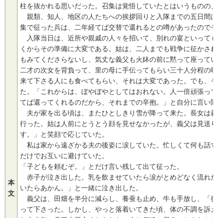
柱を抜かれる思いだった。召集は覚悟していたとはいうものの、
親類、知人、地区の人たちへの挨拶回りと入隊までの五日間は
集で征った兵は、二年経てば交替で還れるとの噂があったのでそ
入隊当日は、近所や親戚の人々を招いて、別れの宴といっても
くからその準備に大変である。姑は、二人までも戦争に征かさね
もみてくださらないし、気丈な義父も火鉢の前に黙って座ってい
二才の次女を背負って、里の母に手伝ってもらい三十人分程の味
来て下さる人にも食べてもらい、それは大変であった。でも、そ
た。「これからは、ぼやぼやとしてはおれない。人一倍頑張って
てば還ってくれるのだから、それまでの辛抱。」と自分に言い聞
夫が家を出る頃は、またひとしきり雪が降って来た。長女は義
行った。姑は人前にとうとう顔を見せなかったが、義父は見送り
す。」と笑顔で応じていた。
私は家から遠ざかる夫の後姿に涙していた。忙しくて何も話す
だけでお互いに避けていた。
「子どもを頼むぞ。」とだけ言い残して出て征った。
赤子が泣き出した。乳を飲ませていたら涙がとめどなく流れた
本
いたらあかん。」と一緒に泣き出した。
文
義父は、田畑を半分に減らし、養蚕も止め、牛も手放し、「後
って下さった。しかし、やっと落着いてきた頃、体の不調を訴え