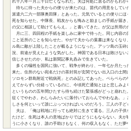
れ十八年一月三十日亡くなられた。夫は何処に居るのかもわから
待ちに待った夫からの便りが来たのは、苗代の用意をしていた
派遣六二六一部隊奥田隊」とあった。元気でいるとの便りにほっ
死を知らせた。中隊長、戦友からも悔みと励ましの手紙が届き、
の父に相談して助けてもらえ。」と書いてきた。が父は所用のた
月に三、四回程の手紙を楽しみに家中で待った。同じ内容の葉
こと近所のことを知らせた。やがて夫からの葉書は来なくなり、
ル島に敵が上陸したことが載るようになった。アッツ島の玉砕に
況、前途が見えたような気がした。神国である日本は敗けないと
信じさせたのか、私は新聞記事丸呑みで生きていた。
多くの犠牲を国民に強いて、戦争が終わり、一年七か月たった
来た。住所のない宛名だけの茶封筒が玄関でない出入口の土間
ソロモン群島附近で戦病死」とのみ記してあった。ペらペらの半
えてからずい分経っているのに、今頃死亡通知とはと悲しみより
というものの五年間ひたすら待ち続けた緊張感がどっと崩れた。
征くでやわさ。わしらみたいに落付いておらんでやわなあ。」と
しさを何といって誰にぶっつければいいのだろう。三人の子ども
夫は、「俺は戦地に行っても絶対に生きて還る。三人の子供を
たけど、生死は本人の意地ばかりではどうにもならない。夫が戦
うに小さくなり、誰の手助けもなく、何の収入もなく、ただ夢中