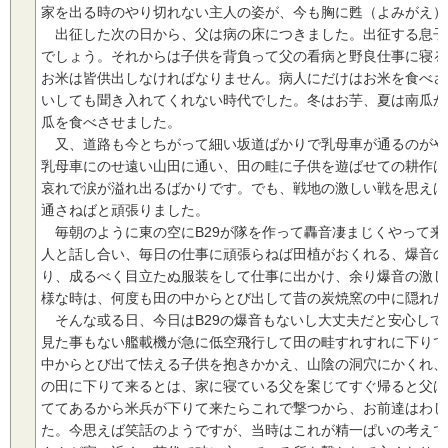
家を出る時のやり切れない主人の姿が、今も胸に甦（よみがえ）
出征した次の日から、父は病の床につきました。出征する息子
でしょう。それからは子供を背負って父の看病と野良仕事に寝る
お米は皆供出しなければなりません。病人にだけはお米を食べさ
いしても聞き入れてくれない時代でした。冬はお芋、夏は南瓜が
瓜を食べさせました。
又、道路も今とちがって細い坂道ばかりで乳母車が通るのがや
乳母車にのせ遠い山田に通い、田の畦に子供を遊ばせての耕作は
哀れで涙が溢れ出るばかりです。でも、戦地の激しい戦を思えば
通さねばと頑張りました。
毎朝のように東の空にB29が隊を作って轟音凄まじくやって来
人と話し合い、毎日の仕事に頑張らねば田植がおくれる、爆音の
り、成るべく目立たぬ服装をして仕事に出かけ、余り爆音の激し
様な時は、何度も田の中からとび出して昔の炭焼窯の中に隠れた
そんな或る日、今日はB29の爆音もないし大丈夫だと安心して
見た事もない艦載機が急に低空飛行して田の畦すれすれに下りて
中からとび出て怯える子供を抱きかかえ、山陰の洞穴にかくれ、
の田に下りて来るとは、家に寝ている父を案じてすぐ帰ると父は
ててあるから米兵が下りて来たらこれで撃つから、お前達はわし
た。今思えば笑話のようですが、当時はこれが精一ぱいの考えで