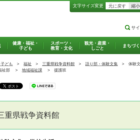
文字サイズ変更
元に戻す
縮小
サイ
健康・福祉・
スポーツ・
観光・産業・
犯
まちづく
子ども
教育・文化
しごと
・子ども
>
福祉
>
三重県戦争資料館
>
語り部・体験文集
>
体験文
祉部 >
地域福祉課
>
援護班
三重県戦争資料館