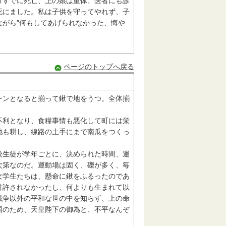
けすでに死亡、上の娘は重体、医者にも診
死にました。私は子供を守ってやれず、子
がら″何もしてあげられなかった、悔や
ページのトップへ戻る
ンとなると揃って鍬で地をうつ。全体揃
利となり、食糧事情も悪化して町には栄
地も耕し、線路の土手にまで南瓜をつくっ
生徒が学年ごとに、決められた時間、運
次第なのだ。運動場は固く、礫が多く、毎
女学生たちは、懸命に鍬をふるったのであ
対許されなかったし、何よりも生まれて以
戦争以外の平和な世の中を知らず、上の命
国のため、天皇陛下の御為と、不平なんぞ