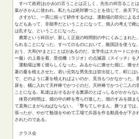
すべて政府(おかみ)の言うことは正しく、先生の仰言ること
葉がさかんに使われ、私たちは絶対勝つことを信じて、炎天下
さすがに、一斉に揃って耕作するのは、運動場の部分による土
などもあって、非能率だということになって、個人の考えで鍬
は乱すな、ということになった。
農業という科目が、新しく正規の時間割の中にくみこまれた。
られることになった。すべてのものにおいて、敵国語を使うな。
おう、大和(やまと)ことばがあるのだ。女学生はスカートにか
ー服）の上着を着、受信機（ラジオ）の点滅器（スイッチ）を
運動場は漸く畑らしくなった。みるからに痩せた畑に、痩せた
薯の蔓を植えさせた。若い元気な男先生は皆出征して、町には
で、どのように薯を植えればよいのか、見当もつかなかった。
尿を、桶に入れて天秤棒でかつぐのだ。天秤棒でかつぐ二人の
ことになる。私達はおそるおそる糞尿のとばっしるがかからな
体育の時間は、畑の中の畔を専ら行進した。畑のすみを踏まな
て直角にまがらねばならない。「撃ちてしやまん、勝つまでは
張ったが、やがて勉強をやめて工場で兵器を作る動員令が下さ
されたのである。
クラス会