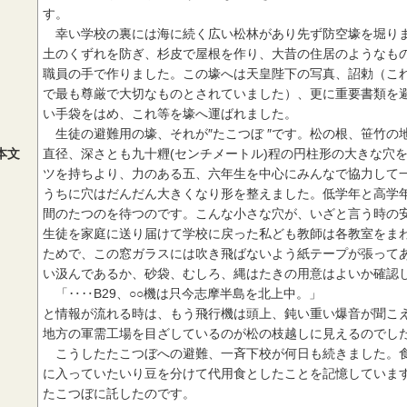
す。
幸い学校の裏には海に続く広い松林があり先ず防空壕を堀りま
土のくずれを防ぎ、杉皮で屋根を作り、大昔の住居のようなも
職員の手で作りました。この壕へは天皇陛下の写真、詔勅（こ
で最も尊厳で大切なものとされていました）、更に重要書類を
い手袋をはめ、これ等を壕へ運ばれました。
生徒の避難用の壕、それが″たこつぼ ″です。松の根、笹竹の
本文
直径、深さとも九十糎(センチメートル)程の円柱形の大きな穴
ツを持ちより、力のある五、六年生を中心にみんなで協力して
うちに穴はだんだん大きくなり形を整えました。低学年と高学
間のたつのを待つのです。こんな小さな穴が、いざと言う時の
生徒を家庭に送り届けて学校に戻った私ども教師は各教室をま
ためで、この窓ガラスには吹き飛ばないよう紙テープが張って
い汲んであるか、砂袋、むしろ、縄はたきの用意はよいか確認
「‥‥B29、○○機は只今志摩半島を北上中。」
と情報が流れる時は、もう飛行機は頭上、鈍い重い爆音が聞こ
地方の軍需工場を目ざしているのが松の枝越しに見えるのでし
こうしたたこつぼへの避難、一斉下校が何日も続きました。食
に入っていたいり豆を分けて代用食としたことを記憶していま
たこつぼに託したのです。