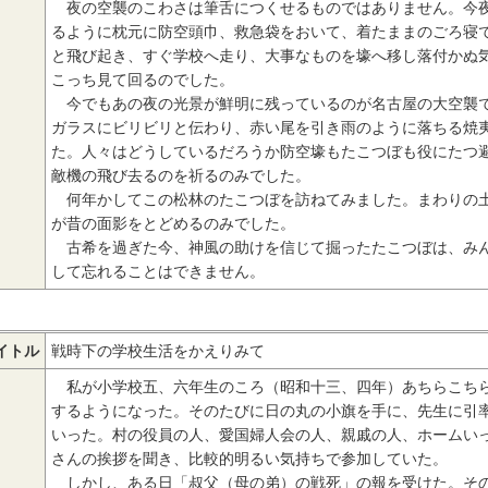
夜の空襲のこわさは筆舌につくせるものではありません。今夜
るように枕元に防空頭巾、救急袋をおいて、着たままのごろ寝
と飛び起き、すぐ学校へ走り、大事なものを壕へ移し落付かぬ
こっち見て回るのでした。
今でもあの夜の光景が鮮明に残っているのが名古屋の大空襲で
ガラスにビリビリと伝わり、赤い尾を引き雨のように落ちる焼
た。人々はどうしているだろうか防空壕もたこつぼも役にたつ
敵機の飛び去るのを祈るのみでした。
何年かしてこの松林のたこつぼを訪ねてみました。まわりの土
が昔の面影をとどめるのみでした。
古希を過ぎた今、神風の助けを信じて掘ったたこつぼは、みん
して忘れることはできません。
イトル
戦時下の学校生活をかえりみて
私が小学校五、六年生のころ（昭和十三、四年）あちらこちら
するようになった。そのたびに日の丸の小旗を手に、先生に引
いった。村の役員の人、愛国婦人会の人、親戚の人、ホームい
さんの挨拶を聞き、比較的明るい気持ちで参加していた。
しかし、ある日「叔父（母の弟）の戦死」の報を受けた。その