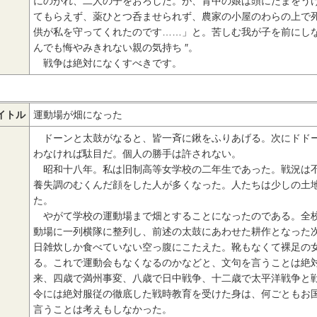
にのがれ、二人の子をおろした。が、背中の娘は頭にたまをう
てもらえず、薬ひとつ呑ませられず、農家の小屋のわらの上で
供が私を守ってくれたのです……」と。苦しむ我が子を前にしな
んでも悔やみきれない親の気持ち ″。
戦争は絶対になくすべきです。
イトル
運動場が畑になった
ドーンと太鼓がなると、皆一斉に鍬をふりあげる。次にドドー
わなければ駄目だ。個人の勝手は許されない。
昭和十八年。私は旧制高等女学校の二年生であった。戦況は不
養失調のむくんだ顔をした人が多くなった。人たちは少しの土
た。
やがて学校の運動場まで畑とすることになったのである。全校
動場に一列横隊に整列し、前述の太鼓にあわせた耕作となった
日雑炊しか食べていない空っ腹にこたえた。靴もなくて裸足の
る。これで運動会もなくなるのかなどと、文句を言うことは絶
来、四歳で満州事変、八歳で日中戦争、十二歳で太平洋戦争と
令には絶対服従の徹底した戦時教育を受けた身は、何ごともお
言うことは考えもしなかった。