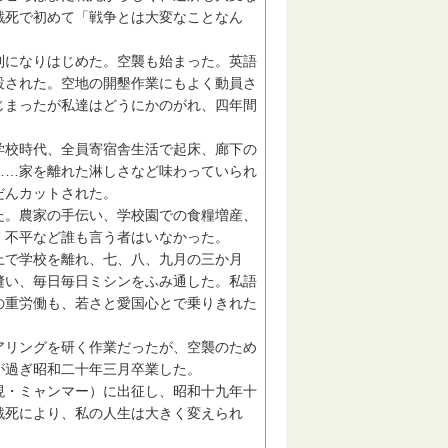
戦死で初めて「戦争とは大変なことなん
になりはじめた。空襲も始まった。英語
設された。空地の開墾作業にもよく動員さ
じまったが私達はどうにかのがれ、四年間
校時代、全員寄宿舎生活で起床、廊下の
……家を離れた淋しさなど味わっていられ
だんカットされた。
。農家の手伝い、学校園での食糧増産、
、不平など誰も言う者はいなかった。
で学校を離れ、七、八、九月の三か月
縫い、毎日毎日ミシンをふみ通した。私語
の重労働も、若さと愛国心とで乗りきれた
リングを研く作業だったが、空襲のため
が過ぎ昭和二十年三月卒業した。
・ミャンマー）に出征し、昭和十九年十
戦死により、私の人生は大きく変えられ