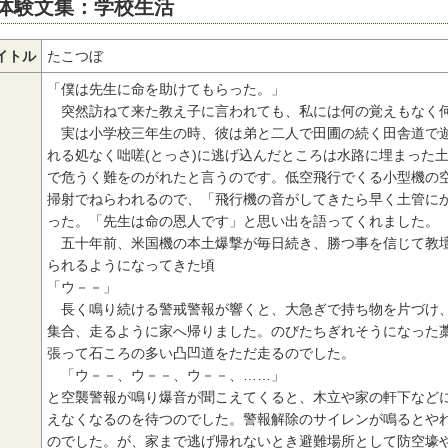
体験文集：学校生活
イトル
たこつぼ
「僕は先生に命を助けてもらった。」
突然訪ねて来た教え子に言われても、私には何の覚えもなく
実は小学校三年生の時、彼は弟と二人で田圃の続く田舎道で遊
れる処なく咄嗟(とっさ)に逃げ込んだところは水路に埋まった
で危うく難をのがれたと言うのです。低空飛行でくる小型機の
掃射でねらわれるので、「飛行機の音がしてきたら早く土管に
った。「先生は命の恩人です」と思い出を語ってくれました。
五十年前、米国機の本土爆撃が毎日続き、勝つ事を信じて教壇
られるようになってきた頃
「ウ－－」
長く鳴り続ける警戒警報が響くと、大急ぎで持ち物を片づけ、
集合、走るように家へ帰りました。のびたちぎれそうになった
張って石ころの多い凸凹道をただ走るのでした。
「ウ－－、ウ－－、ウ－－、……」
と空襲警報が鳴り爆音が聞こえてくると、木立や家の軒下などに
えなくなるのを待つのでした。警報解除のサイレンが鳴るとや
のでした。が、家まで逃げ帰れないとき避難場所として防空壕