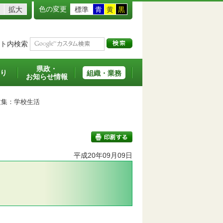
色の変更
拡大
標準
青
黄
黒
ト内検索
県政・
り
組織・業務
お知らせ情報
集：学校生活
平成20年09月09日
印刷する