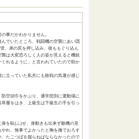
何の事だかわかりません。
んでいたところ、戦闘機の空襲にあい隠
土管、弟の尻を押し込み、彼ももぐり込ん
空襲は大変恐ろしく人の姿が見えると機銃
かくれるように」と言われていたので助か
に立っていた私共にも敗戦の気運が感じ
防空頭巾をかぶり、通学団別に運動場に
藁草履をはき、上級生は下級生の手を引っ
身を臥(ふ)せ、身動きも出来ず敵機の見
れやれ、無事でよかったと胸を撫でおろす
や、たこつぼを掘らねばならなかったので