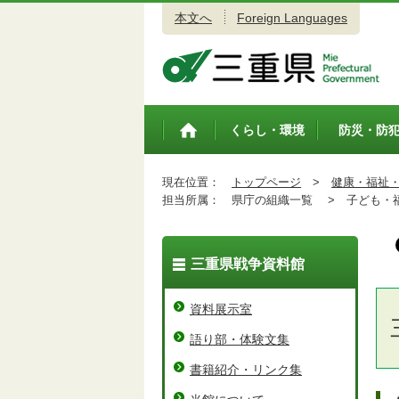
本文へ
Foreign Languages
三重県公式ウェブサイト
くらし・環境
防災・防
トップペ
ージ
現在位置：
トップページ
>
健康・福祉
担当所属：
県庁の組織一覧 >
子ども・福
三重県戦争資料館
資料展示室
語り部・体験文集
書籍紹介・リンク集