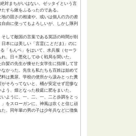
は絶対まちがいはない。ゼッタイという言
ひたすら鍬をふるったのである。
地の固さの相違や、或いは個人の力の差
は自由に使ってもよろしいが、しかし隊列
そして敵国の言葉である英語の時間が削
日本には美しい「言霊(ことだま)」のに
わる「もんペ」をはいて、水兵服（セーラ
入れ、日々悪化してゆく戦局を聞いた。
白髪の先生が痩せた女学生に指揮して甘
いなかった。先生も私たちも百姓は始めて
肥料は糞尿。学校の便所から汲みとった糞
背がそろってないと、桶が安定せず悲惨な
いよう、畑となった校庭に肥をまいた。
いように、一、二、一、二と歩調をとっ
。」をスローガンに、神風は吹くと信じ頑
れた。同年輩の男の子は少年兵などに徴集