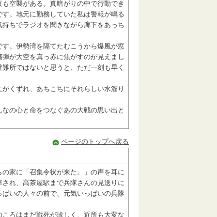
も空襲がある。真暗がりの中で行動でき
です。地元に勤務していた私は警報が鳴る
気持ちでラジオを聞きながら廊下をあっち
す。伊勢湾を隔てたむこうから爆風が窓
夷弾が大空を真っ赤に焦がすのが見えまし
避難所ではないと思うと、ただ一刻も早く
がくずれ、あちこちにそれらしい水溜り
なの心と命をつなぐあの大戦の思い出と
ページのトップへ戻る
の家に「召集令状が来た。」の声を耳に
率され、高茶屋駅まで兵隊さんの見送りに
っぱいの人々の前で、元気いっぱいの兵隊
ころはまだ戦死が珍しく、近所も大変な