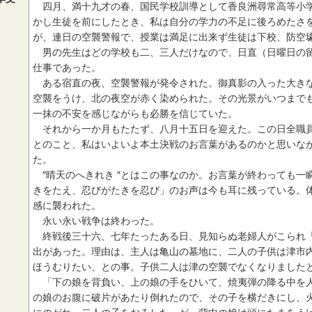
四月、満十九才の春、国民学校訓導として香良洲尋常高等小学
かし生徒を前にしたとき、私は自分の学力の不足に後ろめたさ
が、連日の空襲警報で、授業は満足に出来ず生徒は下校、防空
男の先生はどの学校も二、三人だけなので、日直（日曜日の留
仕事であった。
ある宿直の夜、空襲警報が発令された。御真影の入った大きな
空襲をうけ、北の夜空が赤く染められた。その光景がいつまで
一抹の不安を感じながらも必勝を信じていた。
それから一か月もたたず、八月十五日を迎えた。この日全職員
とのこと、私はいよいよ本土決戦のお言葉があるのかと思いな
た。
″晴天のへきれき ″とはこの事なのか。お言葉が終わっても一
きをたえ、忍びがたきを忍び」のお声は今も耳に残っている。
感に襲われた。
永い永い戦争は終わった。
終戦後三十六、七年たったある日、見知らぬ老婦人がこられ「
出があった。理由は、主人は亀山の墓地に、二人の子供は津市
ほうむりたい、との事。子供二人は津の空襲でなくなりました
「下の娘を背負い、上の娘の手をひいて、焼夷弾の降る中を人
の娘のお腹に破片があたり倒れたので、その子を横だきにし、