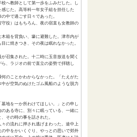
校へ教師として第一歩をふみだした。し
を感じた。高等科一年女子組を担任した
壕の中で過ごす日々であった。
守役）はもちろん、夜の宿直も女教師の
木箱を背負い、壕に避難した。津市内が
も目に焼きつき、その夜は眠れなかった。
が召集された。十二時に玉音放送を聞く
がら、ラジオの前で直立の姿勢で拝聴し
瞬何のことかわからなかった。「たえがた
体中が空気のぬけたゴム風船のような脱力
墓地を一か所わけてほしい。」との申し
内のある寺に、別々に眠っている、一緒に
と、その時の事を話された。
々の流れに押され逃げまわった。途中上
火の中をかいくぐり、やっとの思いで郊外