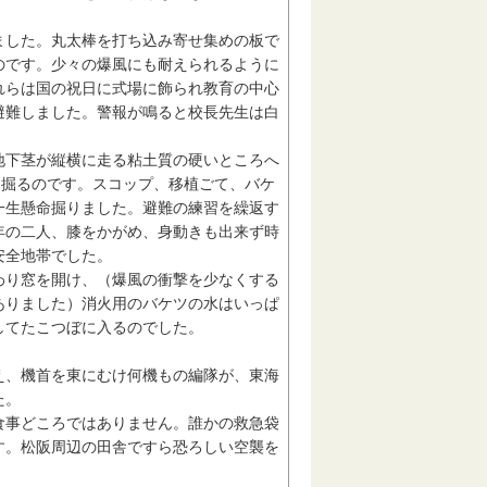
した。丸太棒を打ち込み寄せ集めの板で
のです。少々の爆風にも耐えられるように
れらは国の祝日に式場に飾られ教育の中心
避難しました。警報が鳴ると校長先生は白
地下茎が縦横に走る粘土質の硬いところへ
を掘るのです。スコップ、移植ごて、バケ
一生懸命掘りました。避難の練習を繰返す
年の二人、膝をかがめ、身動きも出来ず時
安全地帯でした。
わり窓を開け、（爆風の衝撃を少なくする
ありました）消火用のバケツの水はいっぱ
してたこつぼに入るのでした。
え、機首を東にむけ何機もの編隊が、東海
た。
事どころではありません。誰かの救急袋
す。松阪周辺の田舎ですら恐ろしい空襲を