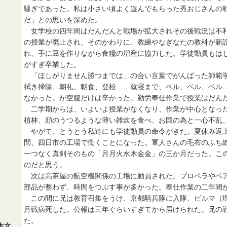
騒ぎであった。私は小さい頃よく遊んでもらった秀おじさんの
だ」との思いを深めた。
女学校の四年間はだんだんと戦場が拡大されその後戦況は不利
の授業が廃止され、そのかわりに、教練やなぎなたの教科が新
れ、手に豆を作りながら食糧の増産に協力した。学徒動員もは
がすぎ卒業した。
「ほしがりません勝つまでは」の合い言葉でがんばった師範学
拭き掃除、朝礼、朝食、登校……就寝まで、ベル、ベル、ベル
なかった。が空腹だけは辛かった。勤労奉仕作業で授業はだん
二学期からは、いよいよ授業がなくなり、作業が中心となった
植林、顔のうつるような薄い雑炊を食べ、お国の為と一心不乱
やがて、とうとう私達にも学徒動員の命令がきた。夏休み返上
間、四日市の工場で働くことになった。軍人さんの毛布のふち
一つなく真剣そのもの「月月火水木金金」の三か月だった。こ
のだと思う。
次は高茶屋の航空機関係の工場に動員された。プロペラやベア
部品が整わず、時間をつぶす事が多かった。奉仕作業の二年間
この間に兄は教育召集をうけ、京都騎兵隊に入隊、ビルマ（現
月戦病死した。公報は三年ぐらいすぎてから届けられた。兄の
た。
本文