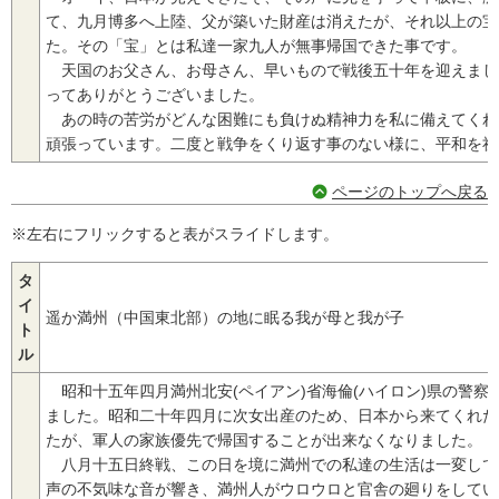
て、九月博多へ上陸、父が築いた財産は消えたが、それ以上の宝
た。その「宝」とは私達一家九人が無事帰国できた事です。
天国のお父さん、お母さん、早いもので戦後五十年を迎えまし
ってありがとうございました。
あの時の苦労がどんな困難にも負けぬ精神力を私に備えてくれ
頑張っています。二度と戦争をくり返す事のない様に、平和を祈
ページのトップへ戻る
※左右にフリックすると表がスライドします。
タ
イ
遥か満州（中国東北部）の地に眠る我が母と我が子
ト
ル
昭和十五年四月満州北安(ペイアン)省海倫(ハイロン)県の警察
ました。昭和二十年四月に次女出産のため、日本から来てくれた
たが、軍人の家族優先で帰国することが出来なくなりました。
八月十五日終戦、この日を境に満州での私達の生活は一変して
声の不気味な音が響き、満州人がウロウロと官舎の廻りをしてい