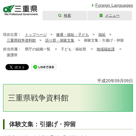
Foreign Languages
検索
メニュー
三重県公式ウェブ
サイト
現在位置：
トップページ
>
健康・福祉・子ども
>
福祉
>
三重県戦争資料館
>
語り部・体験文集
>
体験文集：引揚げ・抑留
担当所属：
県庁の組織一覧 >
子ども・福祉部 >
地域福祉課
>
援護班
平成20年09月09日
三重県戦争資料館
体験文集：引揚げ・抑留