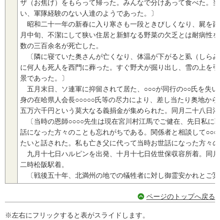
ザ（お焦げ）をもらって帰った。みんなで分けあって食べた。当
い、軍隊経験のない人達のようであった。〕
昭和二十一年の新春に入り寒さも一段ときびしくなり、屍を西
月中旬、不潔にして狭い住居と新鮮なる野菜の欠乏とは耐病性を
数の三百余名が死亡した。
〔隣に寝ていた奥さんが亡くなり、体温が下がると虱（しらみ
に何人も死人を西門に葬った。すぐ野犬が掘り出し、雪の上を引
景であった。〕
五月末日、ソ連軍に抑留されて居た、○○○が同行の○○氏を失
身の在哈県人会長○○○○○氏等の尽力により、差し当たり奥地か
五万六千円という莫大なる義捐金が集められた。同月二十八日湊
〔当時の恩師○○○○先生は現在宮川村江馬でご健在、先日私に
話になった方々のことも忘れがちである。関係者と相談して○○○
たいと話された。私も亡き父に代って当時お世話になった方々の
九月十七日ハルピンを出発、十月十七日佐世保収容所着。同月
二時松阪駅着。
〔戦後五十年、北満州の地での犠牲者に対し御霊安かれとご冥
ページのトップへ戻る
※左右にフリックすると表がスライドします。