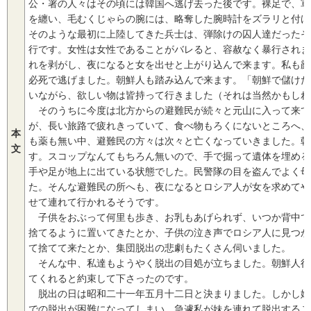
公・署の人々はその頃には韓国へ逃げ去った後です。裸足で、軍
を纏い、毛むくじゃらの腕には、略奪した腕時計をズラリと付け
そのような最初に上陸してきた兵士は、弾除けの囚人達だったそ
行です。女性は女性であることがバレると、容赦なく暴行されま
れを剥がし、夜になると女を出せと上がり込んで来ます。私も顔
必死で逃げました。朝鮮人も踏み込んで来ます。「朝鮮で儲けた
いながら、欲しい物は皆持って行きました（それは当然かもしれ
そのうちに今度は北方からの避難民が続々と元山に入って来て
が、長い旅路で疲れきっていて、食べ物もろくにないところへ、
本
も薬も無い中、避難民の方々は次々と亡くなっていきました。朝
文
す。スコップなんてもちろん無いので、手で掘って遺体を埋める
手や足が地上に出ている状態でした。民警隊の目を盗んでよく母
た。そんな避難民の所へも、夜になるとロシア人が女を求めてや
せて連れて行かれるそうです。
子供をおぶって何里も歩き、お乳もあげられず、いつか背中で
捨てるように置いてきたとか、子供の泣き声でロシア人に見つか
て捨てて来たとか、集団脱出の悲劇もたくさん伺いました。
そんな中、私達もようやく脱出の目処が立ちました。朝鮮人行
てくれると約束して下さったのです。
脱出の日は昭和二十一年五月十二日と決まりました。しかし姉
での脱出が困難になってしまい、急遽私が妹を連れて脱出するこ