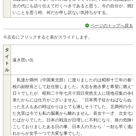
次の代にも語り伝えて行くべきであると思う。今の自分が、残留
いことを思う時、何だか申し訳ない気持ちがする。
ページのトップへ戻る
※左右にフリックすると表がスライドします。
タ
イ
遠き思い出
ト
ル
私達が満州（中国東北部）に渡りましたのは昭和十三年の春で
校の副校長として赴任致しました。大志を抱き夢と希望に燃えて
日々でしたが、昭和二十年七月十四日突然主人に現地召集の令状
来たからには仕方がございません。「日本男子征かねばならぬ」
った主人もあの時ばかりはとても淋しそうでした。北満州の小さ
た光景は今でも私の脳裏から離れません。長女十一才、次女七才
たばかりでした。日本の戦況が日増しに不利になり、身の危険を
ごしておりましたある日の事、日本人の方から「一刻も早く逃げ
れからが女手一つで大変な事でした。