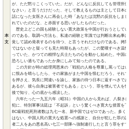
が、ただ黙りこくっていた。だが、どんなに反抗しても管理所側
なさい」と言うだけだった、そして教えるものは主として日本の
話になった女医さんに再会した時「あなたは沈黙の反抗をしまし
れていたのだな、と赤面する思いがしたものだった。
歴史上どこの国も経験しない寛大政策を中国が行おうとしてい
本
のである。取調べ方法も、私達の経験と常識では判断出来ぬ事ば
文
覚して認め発表するのを待つ、と言うそれだけなのである。拷問
ではないかと疑っても見た時期もあったが、この驚嘆すべき温情
っていた、かつての精悍な兵士たちの心を動かし始めた。中国の
恐ろしい過ちであったか身にしみて知ったのである。
この方針が時の総理周恩来の「戦犯の人格を尊重し罵ってはい
に恨みを晴らしたら、その家族がまた中国を恨むだろう。それで
を押さえ、気長に間違いを諭し、家族の待つ日本に返すべきであ
あるが、彼ら自身は被害者でもある」という、罪を憎んで人を憎
後で知り、心の底から感涙した。
六年たった一九五六年（昭31）中国の人から見れば、八裂き
犯に、特別軍事法廷は「不起訴」という驚くべき寛大な措置を下
BC級戦犯死刑者数は九七一名、新中国ではゼロであった。多く
はない、中国人民の寛大な処置への感謝と、自分が犯した罪の謝
者二人をあの悪名高い七三一部隊へ強制連行したと言う罪をすで