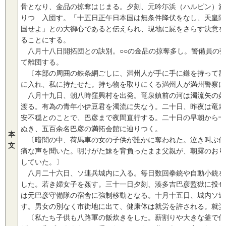
骨となり、金品の掠奪はじまる。夕刻、元吟尓浜（ハルピン）満
りつゝ入団す。「十五日正午日本国は無条件降伏をなし、天皇陛
国せよ」との大御心であると伝えられ、現地に屍をさらす決意を
ることにする。
八月十八日開拓団との訣別。○○の金品の掠奪多し。警備員の
て離団する。
〔本部の周囲の鉄条網ごしに、満州人が手に手に鎌を持って群
に入れ、私に持たせた。持ち物を取りにくる満州人が満州警察に
八月十九日、朝八時窪興村を出発。竜泉鎮前の河は濁流矢の如
渡る。有為の青年小伊豆君を濁流に失なう。二十日、昨夜は竜泉
安不穏とのことで、巴彦まで夜間直行する。二十日の早朝から十
ぬき、五百余名巴彦の満拓会館に辿りつく。
本
〔暗闇の中、荷馬車の女の子供が誰かに奪われた。泣き叫ぶ何
文
痛な声を聞いた。明けがた妹を背負ったまま父親が、朝露のおり
していた。〕
八月二十六日、ソ連兵城内に入る。毎日数回拳銃や自動小銃を
した。若き婦女子を姦す。三十一日夕刻、湊多吉巴彦監獄に投ぜ
は元巴彦守備隊の宿舎に強制移動となる。十月十五日、城内ソ連
す。男女の別なく市街地に出て、健康体は就労を許される。就労
〔私たち子供も八路軍の飯炊きをした。薪割りや大きな釜で何