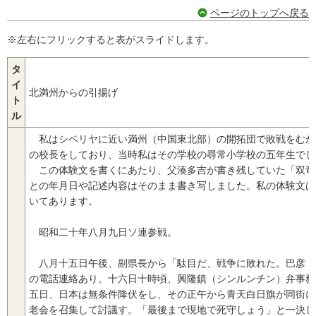
ページのトップへ戻る
※左右にフリックすると表がスライドします。
タ
イ
北満州からの引揚げ
ト
ル
私はシベリヤに近い満州（中国東北部）の開拓団で敗戦をむか
の校長をしており、当時私はその学校の尋常小学校の五年生でし
この体験文を書くにあたり、父湊多吉が書き残していた「双竜
との年月日や記述内容はそのまま書き写しました。私の体験文は
いてあります。
昭和二十年八月九日ソ連参戦。
八月十五日午後、副県長から「駄目だ、戦争に敗れた。巴彦（
の電話連絡あり。十六日十時頃、興隆鎮（シンルンチン）弁事務
五日、日本は無条件降伏をし、その正午から青天白日旗が同街に
老会を召集して討議す。「最後まで現地で死守しょう」と一決し