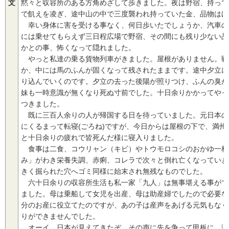
文
黙々と収容所のある方角めざして歩きました。夜は野宿、持って
で飢えを凌ぎ、途中山の中で三度襲われ持っていた金、品物はほ
幸い身体に害を受ける事なく、何日歩いたでしょうか、汽車の
には乗せてもらえず三日程広場で野宿、その間にも残り少ない品
かとの事、怖くなって隠れました。
やっと私達の乗る貨物列車がきました。屋根がありません。戦
か、中には馬のふんが固くなって残されたままです。途中夕立に
り込んでいくのです。夕立の去った後陽が照りつけ、ふんの臭が
妹も一時意識が無くなり死ぬ寸前でした。十日余りかかってやっ
つきました。
既に三百人余りの人が帰国する日を待っていました。元日本の
にくるまって転寝(ごろね)ですが、今日からは屋根の下で、満
と十日余りの疲れで皆死んだ様に寝入りました。
食事は二食、コウリャン（キビ）やトウモロコシのおかゆ一杯
み」がわき栄養失調、赤痢、コレラで次々と倒れ亡くなっていき
きく掘られた穴へゴミ同様に始末され無残なものでした。
六十日余りの収容所生活も私一家「九人」は無事堪える事がで
ました。母は乗船して女児を出産、母は助産婦でしたので必要な
分のお産に役立てたのですが、あの子は産声をあげる元気もなく
りができませんでした。
オーイ、日本が見えてきたぞ、その声に先を争って甲板に、涙