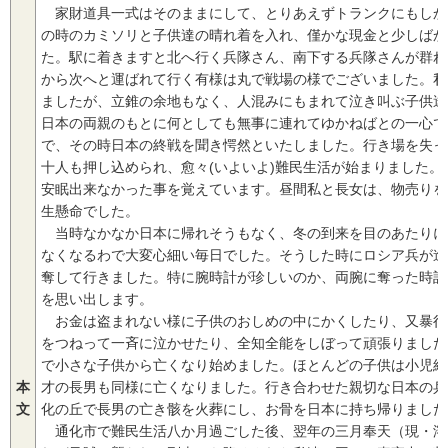
家財道具一式はそのままにして、とりあえずトランクにもしか
の時のカミソリと子供達の晴れ着を入れ、僅かな現金と少しばか
た。駅に着きますと北へ行く兵隊さん、南下する兵隊さんが群れ
から次へと運ばれて行く有様は丸で戦場の様でございました。私
ましたが、立錐の余地もなく、人混みにもまれて泣き叫ぶ子供達
日本の両親のもとに何としても無事に連れてゆかねばとの一心で
で、その時日本の終戦を聞き愕然といたしました。行き場を失っ
十人も押し込められ、愈々(いよいよ)難民生活が始まりました
安眠出来なかった事を覚えています。昼間私と長女は、物売りを
生懸命でした。
当時なかなか日本に帰れそうもなく、冬の到来を目のあたりに
なくなるわで大変心細い毎日でした。そうした時にロシア兵が進
奪して行きました。特に腕時計が珍しいのか、両腕に奪った時計
を思い出します。
お金は盗まれない様に子供のおしめの中にかくしたり、又暴行
をつねって一斉に泣かせたり、全知全能をしぼって頑張りました
で小さな子供から亡くなり始めました。ほとんどの子供は小児結
本
才の長男も同様に亡くなりました。行き合わせた親切な日本の兵
文
化の丘で長男の亡き骸を火葬にし、お骨を日本に持ち帰りました
通化市で難民生活八か月過ごした後、翌年の三月奉天（現・瀋