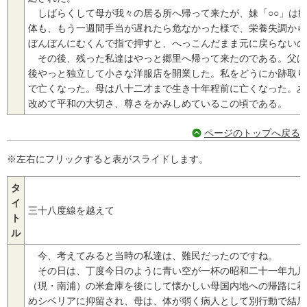
しばらくして母が我々の居る所へ帰って来たが、妹「○○」は
体も、もう一週間手当が遅れたら危なかった様で、栄養失調から
ぼんぼんにむくんで指で押すと、へっこんだまま元に戻らないの
その後、残った私達はやっと郷里へ帰って来たのである。父は
後やっと独立して小さな洋服店を開業した。私をどうにか跡取り
で亡くなった。母は八十二才まで生き十年程前に亡くなった。あ
改めて平和の大切さ、尊さをかみしめているこの頃である。
ページのトップへ戻る
※左右にフリックすると表がスライドします。
タ
イ
三十八度線を越えて
ト
ル
今、考えてみると当時の私達は、難民だったのですね。
その日は、丁度今日のように青い空が一杯の昭和二十一年九月
（現・南浦）の米倉庫を後にして懐かしい母国内地への帰路に着
めシベリアに抑留され、母は、体が弱く病人として別行動で結局