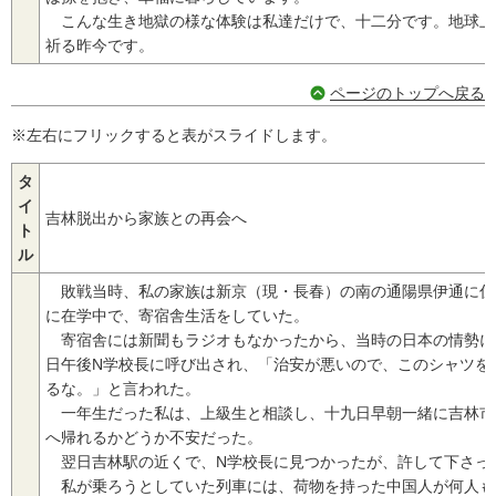
こんな生き地獄の様な体験は私達だけで、十二分です。地球上
祈る昨今です。
ページのトップへ戻る
※左右にフリックすると表がスライドします。
タ
イ
吉林脱出から家族との再会へ
ト
ル
敗戦当時、私の家族は新京（現・長春）の南の通陽県伊通に住
に在学中で、寄宿舎生活をしていた。
寄宿舎には新聞もラジオもなかったから、当時の日本の情勢に
日午後N学校長に呼び出され、「治安が悪いので、このシャツを
るな。」と言われた。
一年生だった私は、上級生と相談し、十九日早朝一緒に吉林市
へ帰れるかどうか不安だった。
翌日吉林駅の近くで、N学校長に見つかったが、許して下さっ
私が乗ろうとしていた列車には、荷物を持った中国人が何人も