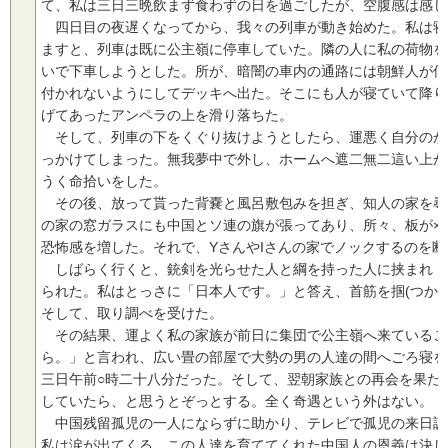
て、私は三日三晩飲まず食わずの日を過ごしたが、空腹感は感じ
四日目の夜遅くなってから、我々の列車が動き始めた。私は寝
ますと、列車は既に公主嶺に停車していた。隣の人に私の荷物を
いで下車しようとした。所が、暗闇の車内の通路には朝鮮人が何
付かれないようにしてデッキへ出た。そこにも人が寝ていて降り
げてあったアンペラの上を滑り落ちた。
そして、列車の下をくぐり抜けようとしたら、運悪く自分のか
っかけてしまった。無我夢中で外し、ホームへ遮二無二這い上が
うく命拾いをした。
その後、放って貰った背嚢と風呂敷包みを担ぎ、知人の家を尋
の家の窓ガラスにも中国とソ連の旗が張ってあり、所々、板が×
恐怖感を増した。それで、YさんやIさんの家でノックするのを
しばらく行くと、銃剣を光らせた人と綱を持った人に挟まれ「
られた。私はとっさに「日本人です。」と答え、首筋を掴(つか
そして、取り調べを受けた。
その結果、運よく私の家族が前日に集団で公主嶺へ来ているこ
ら。」と言われ、広い畳の部屋で大勢の男の人達の間へごろ寝を
三日午前○時二十八分だった。そして、翌朝家族との再会を果た
していたら、と思うとぞっとする。全く奇遇という外はない。
中国残留孤児の一人にならずに助かり、テレビで孤児の来日調
私は涙が出てくる。この人達を育ててくれた中国人の恩義は決し