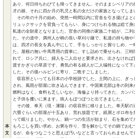
あり、何日待ちわびても帰ってきません。そのままシベリアの捕
才の娘、それに四か月の乳児と私の女だけの家族となってしまい
その年の十月の始め、突然一時間以内に官舎を引き揚げよとの
リュックサックを背負ってもらい、身につけられる物は総て身に
私達の全財産となりました。官舎の同僚の家族二十組が、二列に
た。その道中、満州人が柄の長い草刈り鎌で、私達の持ち物や子
は、四才の長女を真ん中にして、手をしっかりと握りしめ、一時
た。屋根の無い牛馬専用の貨車に、すし詰めで乗せられ、三時間
れて、ロシア兵に、婦人を二人出せと要求され、出さなければ貨
渡すかぎりの草原です、勇気の有る婦人が二人犠牲になって下さ
した。その後ハルピンに寄り、二晩すごしました。
収容所といっても日本の小学校跡でした。土間の上に、ぎっし
され、風雨が部屋に吹き込んできます。中国東北部は冬の到来が
燃料はなく、食料も乏しいなか、海倫より持ってきた、カンパン
と子供を攫いに来ます。病人もぼつぼつと出てきました。
その後、奉天（現・瀋陽）の収容所に移りました。奉天駅の近
六畳ぐらいの部屋が十五あり、荒れ放題です。紙屑とボロ布を集
って眠りました。やかん、鍋一つの生活が始まり、石を集めてか
本
もろこしを買い求め、お粥を作り、雪を解かしてその鍋でおむつ
文
るが、命をつなごうと思えば汚いなどと言っておられませんでし