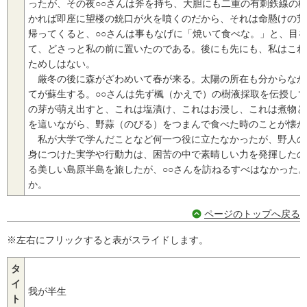
ったが、その夜○○さんは斧を持ち、大胆にも二重の有刺鉄線の
かれば即座に望楼の銃口が火を噴くのだから、それは命懸けの荒
帰ってくると、○○さんは事もなげに「焼いて食べな。」と、目
て、どさっと私の前に置いたのである。後にも先にも、私はこれ
ためしはない。
厳冬の後に森がざわめいて春が来る。太陽の所在も分からなか
てが蘇生する。○○さんは先ず楓（かえで）の樹液採取を伝授し
の芽が萌え出すと、これは塩漬け、これはお浸し、これは煮物と
を這いながら、野蒜（のびる）をつまんで食べた時のことが懐か
私が大学で学んだことなど何一つ役に立たなかったが、野人の
身につけた実学や行動力は、困苦の中で素晴しい力を発揮したの
る美しい島原半島を旅したが、○○さんを訪ねるすべはなかった
か。
ページのトップへ戻る
※左右にフリックすると表がスライドします。
タ
イ
我が半生
ト