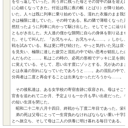
を引っ返していった。向う岸に残った母とその背中の妹を迎えに
に心細くなってきた。付近は既に夜の帳（とばり）が降り始め、
いた。人々は既に列車に乗り始めている。濡れた衣服のまま我先
さは極限に達していた。その時である。私の隣で薄暗くなった川
然狂ったように列車に向かって駆け出した。そしてそこに辿り着
ともがき出した。大人達の僅かな隙間に自らの身体を割り込ませ
た。そして叫んだ。『お兄ちゃん、お兄ちゃん……。』しかし、
戦を試みている。私は更に呼び続けた。やっと気付いた兄は戻っ
を見失い、極限に達した疲労と混乱の中で幼い思考が錯乱したの
んだものと……。私はこの時の、必死の形相でデッキに足を掛け
に覚えている。そして、思い出す度にゾッとする。兄があのまま
とは永遠の別れになっていたであろうと……。あの混乱の中で、
分両者は二度と再会することは出来なかっただろうから……。
その後私達は、ある女学校の寄宿舎跡に収容され、母はそこで
官舎を追われて二か月、予定よりも一か月も早い出産だった。そ
の短い生涯を閉じた。
昭和二十二年八月十四日、終戦から丁度二年目であった。栄養
弟の死は父母にとって一生背負わなければならない重い十字架
とへ旅立ち、そして母は二人の供養に明け暮れる毎日である。