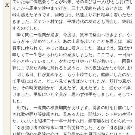
ていた母に偶然会うことが出来、その喜びは一入(ひとしお)で
文
そこから馬車で途中まで行き、三十八度線を越えるときは、皆一
峠を越えたそうです。開城には、私達より四日程早く着いたため
きました。又テント村では、平壌時代の友達とも再会し、終戦後
するのでした。
瞬く間に一過間が過ぎ、今度は、貨車で釜山へ行きます。うす
ゅうぎゅう詰めでしたが、あの山道を歩いたことを思えば、感謝
貨車にゆられて、やっと釜山に着きました。釜山では、麦ばかり
味しくて一生忘れられない位感激しました。ここでは、一日海を
今かと待っていました。夕方になりやっと船が着いて、一同乗り
夢にまで見た内地に帰れると思うと、その夜はなかなか眠れませ
明くる日、目が覚めると、もう十時でした。船酔いしたのか、
て甲板に出ると、どこを見ても海ばかりでしたが、頬打つ風が心
た。その時突然誰かが「見えたぞ、見えたぞ」と、遥か水平線の
けました。甲板にいた全員が、思わず拍手をしました。そしてそ
した。
船では、一週間の検疫期間があります。博多の町を目前にして
され歌や踊り等披露され、又ある人は、開城のテント村の生活を
た。いよいよ昭和二十一年十月十八日、鎮南浦を出てから約一か
「引き揚げ者の皆様永い間ご苦労様でした」とか「引き揚げ者を
り紙に傷心の私達の心は、充分慰められ目頭が熱くなりました。