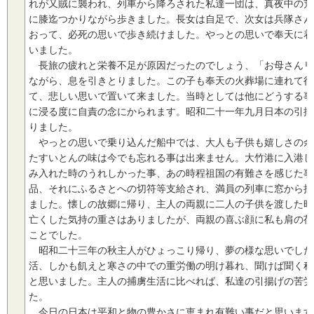
れが又賊に襲われ、列車から降ろされた私達一団は、真夜中の荒
に膝迄つかりながら歩きました。長女は自足で、次女は兵隊さん
おって、必死の思いで歩き続けました。やっとの思いで奉天に着
いました。
長旅の疲れと栄養不足が原因だったのでしょう、「お母さんリ
ながら、息を引きとりました。この子も奉天の火葬場に連れて行き、
て、悲しい思いで置いて来ました。当時としては他にどうする事
に浸る度に自責の念にかられます。昭和二十一年九月日本の引揚
りました。
やっとの思いで乗り込んだ船中では、大人も子供も嬉しさの余
たすいとんの味は今でも忘れる事は出来ません。大竹港に入港し
み入れた時のうれしかった事、あの時程祖国の有難さを感じた事
品、それにふるさとへの切符等支給され、満員の列車に窓から押
ました。懐しの故郷に帰り、主人の両親に二人の子供を渡した時
亡くした気持の重さはありましたが、両親の喜ぶ顔に私も肩の荷
ことでした。
昭和二十三年の秋主人がひょっこり帰り、夢の様な思いでした
活、しかも飢えと寒さの中での重労働の明け暮れ、聞けば聞く程
と思いました。主人の捕虜生活に比べれば、私達の引揚げの苦労
た。
今日の日本は平和と物の豊かさに恵まれ有難い事だと思います