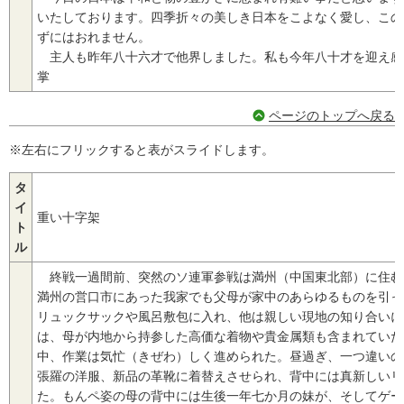
いたしております。四季折々の美しき日本をこよなく愛し、この
ずにはおれません。
主人も昨年八十六才で他界しました。私も今年八十才を迎え感
掌
ページのトップへ戻る
※左右にフリックすると表がスライドします。
タ
イ
重い十字架
ト
ル
終戦一過間前、突然のソ連軍参戦は満州（中国東北部）に住む
満州の営口市にあった我家でも父母が家中のあらゆるものを引っ
リュックサックや風呂敷包に入れ、他は親しい現地の知り合いに
は、母が内地から持参した高価な着物や貴金属類も含まれていた
中、作業は気忙（きぜわ）しく進められた。昼過ぎ、一つ違いの
張羅の洋服、新品の革靴に着替えさせられ、背中には真新しいリ
た。もんペ姿の母の背中には生後一年七か月の妹が、そしてゲー