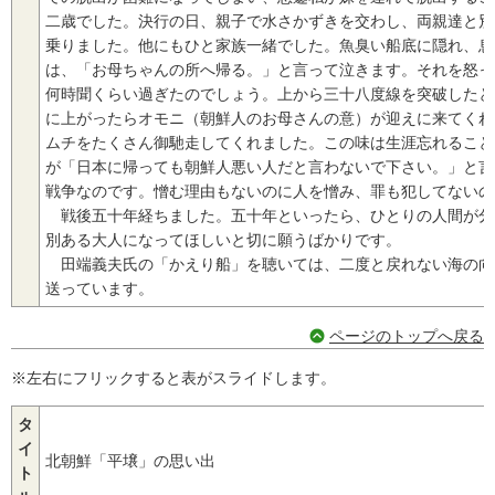
二歳でした。決行の日、親子で水さかずきを交わし、両親達と別
乗りました。他にもひと家族一緒でした。魚臭い船底に隠れ、息
は、「お母ちゃんの所へ帰る。」と言って泣きます。それを怒っ
何時聞くらい過ぎたのでしょう。上から三十八度線を突破したと
に上がったらオモニ（朝鮮人のお母さんの意）が迎えに来てくれ
ムチをたくさん御馳走してくれました。この味は生涯忘れること
が「日本に帰っても朝鮮人悪い人だと言わないで下さい。」と言
戦争なのです。憎む理由もないのに人を憎み、罪も犯してないの
戦後五十年経ちました。五十年といったら、ひとりの人間が分
別ある大人になってほしいと切に願うばかりです。
田端義夫氏の「かえり船」を聴いては、二度と戻れない海の向
送っています。
ページのトップへ戻る
※左右にフリックすると表がスライドします。
タ
イ
北朝鮮「平壌」の思い出
ト