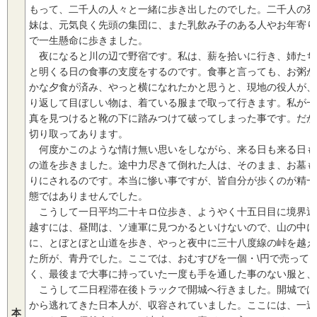
もって、二千人の人々と一緒に歩き出したのでした。二千人の列
妹は、元気良く先頭の集団に、また乳飲み子のある人やお年寄り
で一生懸命に歩きました。
夜になると川の辺で野宿です。私は、薪を拾いに行き、姉たちは
と明くる日の食事の支度をするのです。食事と言っても、お粥か
かな夕食が済み、やっと横になれたかと思うと、現地の役人が、
り返して目ぼしい物は、着ている服まで取って行きます。私が一
真を見つけると靴の下に踏みつけて破ってしまった事です。だか
切り取ってあります。
何度かこのような情け無い思いをしながら、来る日も来る日も
の道を歩きました。途中力尽きて倒れた人は、そのまま、お墓も
りにされるのです。本当に惨い事ですが、皆自分が歩くのが精一
態ではありませんでした。
こうして一日平均二十キロ位歩き、ようやく十五日目に境界近
越すには、昼間は、ソ連軍に見つかるといけないので、山の中に
に、とぼとぼと山道を歩き、やっと夜中に三十八度線の峠を越え
た所が、青丹でした。ここでは、おむすびを一個・\円で売って
く、最後まで大事に持っていた一度も手を通した事のない服と、
こうして二日程滞在後トラックで開城へ行きました。開城では
から逃れてきた日本人が、収容されていました。ここには、一週
本