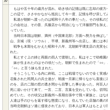
ル
もはや五十年の歳月が流れ、幼き頃の記憶は既に忘却の彼方へ
この辺で、ささやかながら抵抗して今一度、記憶を呼び戻してみ
私達が朝鮮へ渡ったのは昭和十八年の事だった。その頃私の父
この会社は、その昔、呉服店から明治になって洋服部門を加え、
っていた。
当時日本国は朝鮮、満州（中国東北部）方面へ勢力を伸ばして
山、京城（現・ソウル）、平壌、新義州等へ出店し、遂には本店
戦争も末期をむかえた昭和十八年、北朝鮮平壌支店の充実をは
れた。
私とすぐ上の姉と両親の四人で渡朝した。私はそこで幼稚園か
妹が生まれたのはその頃だった。朝鮮で生まれたので「○○」
「○○」と言う妹も生まれた。
そうこうしている内に終戦。ここは戦場でないので全く実感が
召集された民間人の兵士達が、戦後一旦家に帰りながら直後に再
のを、店の二階の窓の透き間から目撃した事があった。何百人か
死に追いかけて来て、一言、二言、言葉を交わしている。切羽詰
めていた。その頃父は新義州へ長期出張中で我々家族と、はなれ
人達は手のひらを返す様な態度になり、住んでいた店舗の裏の幾
当時北朝鮮はソ連に侵攻されており、日本人は軍人はもとより民