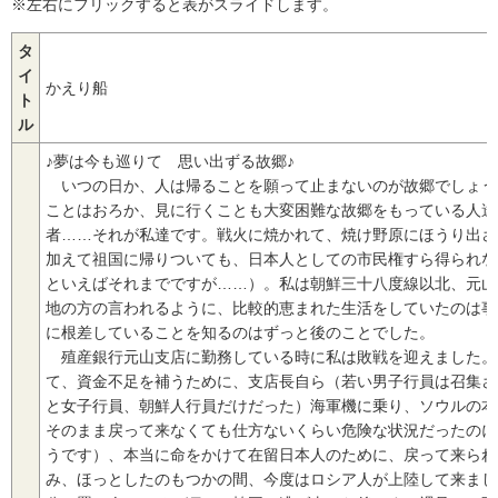
※左右にフリックすると表がスライドします。
タ
イ
かえり船
ト
ル
♪夢は今も巡りて 思い出ずる故郷♪
いつの日か、人は帰ることを願って止まないのが故郷でしょう
ことはおろか、見に行くことも大変困難な故郷をもっている人達
者……それが私達です。戦火に焼かれて、焼け野原にほうり出さ
加えて祖国に帰りついても、日本人としての市民権すら得られな
といえばそれまでですが……）。私は朝鮮三十八度線以北、元山
地の方の言われるように、比較的恵まれた生活をしていたのは事
に根差していることを知るのはずっと後のことでした。
殖産銀行元山支店に勤務している時に私は敗戦を迎えました。
て、資金不足を補うために、支店長自ら（若い男子行員は召集さ
と女子行員、朝鮮人行員だけだった）海軍機に乗り、ソウルの本
そのまま戻って来なくても仕方ないくらい危険な状況だったのに
うです）、本当に命をかけて在留日本人のために、戻って来られ
み、ほっとしたのもつかの間、今度はロシア人が上陸して来まし