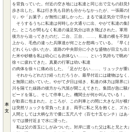
を背負っていた。付近の空き地には私達と同じ出で立ちの顔見知
歩き出した。私は行き先も目的も分からなかったが、一張羅の服
り」や「お菓子」が無性に嬉しかった。まるで遠足気分で浮かれ
そうするうちに私達は何時しか大通りに出、やがて私達の集団
た。ところが間もなく私達の遠足気分は吹き飛ばされた。軍用ト
後方から迫ってきたのだ。二台、三台、……、私達の横を不気味
上から、毛色の違った兵隊達が何ごとか怒鳴っている。『早く歩
どれくらい歩いたか。道路の中央部分に小さな盛物が目立ち出し
た米や砂糖を私は幼心にも勿体ない……、という気持ちで眺めて
徐々に疲れてきた。真夏の行軍は幼い私達
の肉体を徐々に痛め出した。「足がだるい……、リュックが重い
それからどれだけ経っただろうか。最早付近には建物はなく、
と無限に続いていた。やがて夕日は傾き、私達の体力は限界に達
川を隔てた線路の彼方から汽笛が聞こえてきた。集団が急に騒が
ピードを落し、そして停車した。機関士が何か叫んでいる！。『
が歓喜に包まれた。ところが、この列車との間に大きな川が横た
本
は突然リュックを背負ったまま、両手に私と兄を抱くと、ズカズ
文
人間としては大柄な方で優に五尺八寸（百七十五センチ）はあっ
りでは腰付近まで水に浸った。
私は父の首玉にしがみついた。対岸に渡った父は私と兄と大き