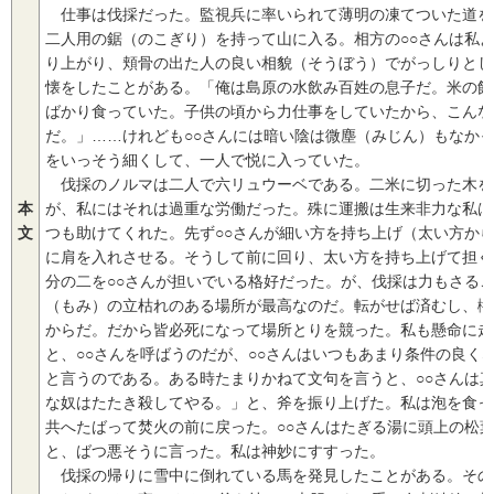
仕事は伐採だった。監視兵に率いられて薄明の凍てついた道を
二人用の鋸（のこぎり）を持って山に入る。相方の○○さんは私
り上がり、頬骨の出た人の良い相貌（そうぼう）でがっしりとし
懐をしたことがある。「俺は島原の水飲み百姓の息子だ。米の飯
ばかり食っていた。子供の頃から力仕事をしていたから、こんな
だ。」……けれども○○さんには暗い陰は微塵（みじん）もなか
をいっそう細くして、一人で悦に入っていた。
伐採のノルマは二人で六リュウーベである。二米に切った木を
本
が、私にはそれは過重な労働だった。殊に運搬は生来非力な私は
文
つも助けてくれた。先ず○○さんが細い方を持ち上げ（太い方か
に肩を入れさせる。そうして前に回り、太い方を持ち上げて担ぐ
分の二を○○さんが担いでいる格好だった。が、伐採は力もさる
（もみ）の立枯れのある場所が最高なのだ。転がせば済むし、樅
からだ。だから皆必死になって場所とりを競った。私も懸命に走
と、○○さんを呼ばうのだが、○○さんはいつもあまり条件の良く
と言うのである。ある時たまりかねて文句を言うと、○○さんは
な奴はたたき殺してやる。」と、斧を振り上げた。私は泡を食っ
共へたばって焚火の前に戻った。○○さんはたぎる湯に頭上の松
と、ばつ悪そうに言った。私は神妙にすすった。
伐採の帰りに雪中に倒れている馬を発見したことがある。その