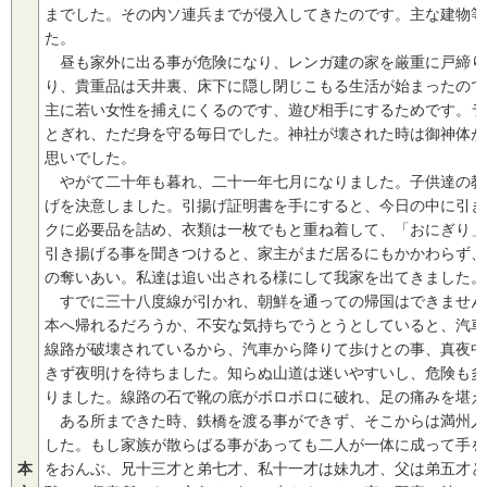
までした。その内ソ連兵までが侵入してきたのです。主な建物等
た。
昼も家外に出る事が危険になり、レンガ建の家を厳重に戸締り
り、貴重品は天井裏、床下に隠し閉じこもる生活が始まったので
主に若い女性を捕えにくるのです、遊び相手にするためです。ラ
とぎれ、ただ身を守る毎日でした。神社が壊された時は御神体が
思いでした。
やがて二十年も暮れ、二十一年七月になりました。子供達の教
げを決意しました。引揚げ証明書を手にすると、今日の中に引き
クに必要品を詰め、衣類は一枚でもと重ね着して、「おにぎり」
引き揚げる事を聞きつけると、家主がまだ居るにもかかわらず、
の奪いあい。私達は追い出される様にして我家を出てきました。
すでに三十八度線が引かれ、朝鮮を通っての帰国はできません
本へ帰れるだろうか、不安な気持ちでうとうとしていると、汽車
線路が破壊されているから、汽車から降りて歩けとの事、真夜中
きず夜明けを待ちました。知らぬ山道は迷いやすいし、危険も多
りました。線路の石で靴の底がボロボロに破れ、足の痛みを堪え
ある所まできた時、鉄橋を渡る事ができず、そこからは満州人
した。もし家族が散らばる事があっても二人が一体に成って手を
本
をおんぶ、兄十三才と弟七才、私十一才は妹九才、父は弟五才と