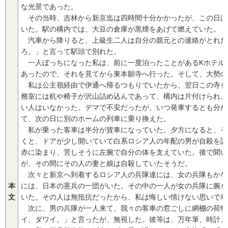
な光景であった。
その当時、吉林から新京迄は四時間十分かかったが、この日は
いた。駅の構内では、大豆の倉庫が黒煙をあげて燃えていた。
汽車から降りると、上級生二人は自分の親元との連絡がとれた
ろ。」と言って駅頭で別れた。
一人ぼっちになった私は、前に一度泊ったことがあるKホテル
あったので、それを見てから東本願寺へ行った。そして、大勢の
私は公主嶺経由で伊通へ帰るつもりでいたから、翌日この寺を
務室には机や椅子が沢山詰め込んであって、構内は片付けられ、
い人はいなかった。デマで不安だったが、いつ発車するとも分か
て、次の日に別のホームの列車に乗り換えた。
私が乗った客車は半分が貨車になっていた。夕方になると、そ
くと、ドアが少し開いていて白系ロシア人の年配の男が自殺を謀
赤に染まり、苦しそうに左腕で自分の体を支えていた。後で聞い
が、その間にその人の妻と娘は自殺していたそうだ。
次々と新京へ到着するロシア人の兵隊達には、女の兵隊もかな
本
には、日本の憲兵の一団がいた。その中の一人が女の兵隊に腕を
文
いた。その人は無抵抗だったから、私は悔しい情けない思いで車
次に、男の兵隊が一人来て、我々の客車の窓ごしに網棚の荷物
イ、ダワイ。」と言ったが、無視した。彼等は、万年筆、時計、