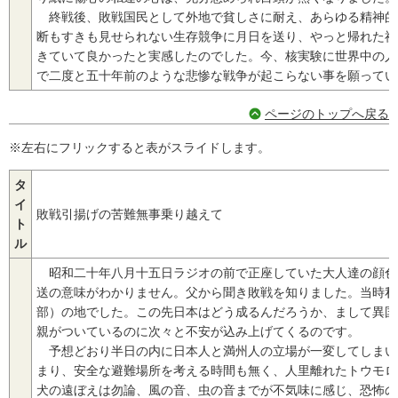
終戦後、敗戦国民として外地で貧しさに耐え、あらゆる精神的
断もすきも見せられない生存競争に月日を送り、やっと帰れた祖
きていて良かったと実感したのでした。今、核実験に世界中の人
で二度と五十年前のような悲惨な戦争が起こらない事を願ってい
ページのトップへ戻る
※左右にフリックすると表がスライドします。
タ
イ
敗戦引揚げの苦難無事乗り越えて
ト
ル
昭和二十年八月十五日ラジオの前で正座していた大人達の顔色
送の意味がわかりません。父から聞き敗戦を知りました。当時私
部）の地でした。この先日本はどう成るんだろうか、まして異国
親がついているのに次々と不安が込み上げてくるのです。
予想どおり半日の内に日本人と満州人の立場が一変してしまい
まり、安全な避難場所を考える時間も無く、人里離れたトウモロ
犬の遠ぼえは勿論、風の音、虫の音までが不気味に感じ、恐怖の