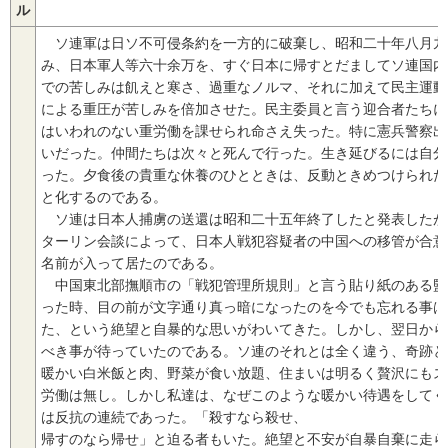
ル
ソ連軍は日ソ不可侵条約を一方的に破棄し、昭和二十年八月九
み、日本軍人等六十余万を、すぐ日本に帰すとだましてソ連国内
での苦しみは飢えと寒さ、過重なノルマ、それに加えて民主運動
による重圧が苦しみを倍加させた。民主委員と言う迎合者たちに
はいわれのない重労働を課せられ命さえ失った。特に憲兵警察出
いだった。仲間たちは次々と死んで行った。生き延びるには自分
った。夕食後の貴重な休養のひとときは、反動ときめつけられた
と化するのである。
ソ連は日本人捕虜の送還は昭和二十五年終了したと発表したが
ターリン会談によって、日本人戦犯容疑者の中国への移管が合意
名前が入って居たのである。
中国東北部撫順市の「戦犯管理所規則」と言う貼り紙のある監
った時、目の前が文字通り真っ暗になったのを今でも忘れる事は
た、という絶望と自暴的な思いがわいてきた。しかし、翌日から
べき事が待っていたのである。ソ連のそれとは全く違う、奇跡と
暖かい白米飯と肉、野菜が食い放題、住まいは明るく贅沢にもス
労働は無し。しかし私達は、なぜこのような暖かい待遇をしてく
は反抗の連続であった。「殺すなら殺せ、
帰すのなら帰せ」と迫る者もいた。絶望と不安が自暴自棄に走ら