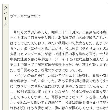
タ
イ
ヴエンキの森の中で
ト
ル
草刈りの季節が終わり、昭和二十年十月末、二百余名の俘虜は
ックを連ねて何日か走り続け、ある日突然山の峰で降ろされた。
はそこでとだえており、冷たい秋雨の中で焚火をした。あまりの
食べた。眼下に茫々と森が広がり、私は寂蓼（せきりょう）の思
大将（カマンジール）が急いで越冬用の家を造れと言う。十人程
中央に通路を更に半米掘り下げ、それに頑丈な屋根を組んだ。屋
更に土で覆って半洞窟家屋が出来上った。が、凍土が乾くまでは
た。朝日覚めると、枕元の水が氷になっていた。
ドイツとの命運を賭けた戦いでソビエトは疲弊し、食糧や衣服
者や病者はこの冬に集中した。私も栄養失調と肺炎で危うく失命
にはウスリーの草葺小屋にはないささやかな団欒（だんらん）が
し、松明で真黒に煤（すす）けながら、私達は僅かな食事を楽し
ししてゆっくりすすった。耳掻きのようなスプーンを作った者も
た。それは何度聞いても魅惑的で、私達は想像を膨らませて飽き
終わる頃にはもう腹が減り、腹の存在が恨めしくなり、せんかた