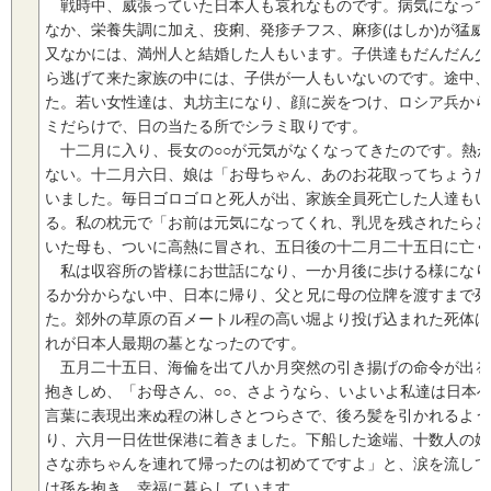
戦時中、威張っていた日本人も哀れなものです。病気になって
なか、栄養失調に加え、疫痢、発疹チフス、麻疹(はしか)が猛
又なかには、満州人と結婚した人もいます。子供達もだんだん少
ら逃げて来た家族の中には、子供が一人もいないのです。途中、
た。若い女性達は、丸坊主になり、顔に炭をつけ、ロシア兵から
ミだらけで、日の当たる所でシラミ取りです。
十二月に入り、長女の○○が元気がなくなってきたのです。熱
ない。十二月六日、娘は「お母ちゃん、あのお花取ってちょうだ
いました。毎日ゴロゴロと死人が出、家族全員死亡した人達もい
る。私の枕元で「お前は元気になってくれ、乳児を残されたらど
いた母も、ついに高熱に冒され、五日後の十二月二十五日に亡く
私は収容所の皆様にお世話になり、一か月後に歩ける様になり
るか分からない中、日本に帰り、父と兄に母の位牌を渡すまで死
た。郊外の草原の百メートル程の高い堀より投げ込まれた死体は
れが日本人最期の墓となったのです。
五月二十五日、海倫を出て八か月突然の引き揚げの命令が出る
抱きしめ、「お母さん、○○、さようなら、いよいよ私達は日本
言葉に表現出来ぬ程の淋しさとつらさで、後ろ髪を引かれるよう
り、六月一日佐世保港に着きました。下船した途端、十数人の婦
さな赤ちゃんを連れて帰ったのは初めてですよ」と、涙を流して
は孫を抱き、幸福に暮らしています。