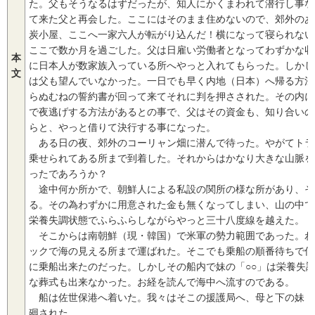
た。父もそうなるはずだったが、知人にかくまわれて潜行し事な
て来た父と再会した。ここにはそのまま住めないので、郊外のあ
炭小屋、ここへ一家六人が転がり込んだ！横になって寝られない
ここで数か月を過ごした。父は日雇い労働者となってわずかな収
本
に日本人が数家族入っている所へやっと入れてもらった。しかし
文
は父も望んでいなかった。一日でも早く内地（日本）へ帰る方法
らぬむねの誓約書が回って来てそれに判を押さされた。その内に
で夜逃げする方法があるとの事で、父はその資金も、知り合いの
らと、やっと借りて決行する事になった。
ある日の夜、郊外のコーリャン畑に潜んで待った。やがてトラ
乗せられてある所まで到着した。それからはかなり大きな山脈を
ったであろうか？
途中何か所かで、朝鮮人による私設の関所の様な所があり、そ
る。その為わずかに用意された金も無くなってしまい、山の中で
栄養失調状態でふらふらしながらやっと三十八度線を越えた。
そこからは南朝鮮（現・韓国）で米軍の勢力範囲であった。わ
ックで海の見える所まで運ばれた。そこでも乗船の順番待ちで何
に乗船出来たのだった。しかしその船内で妹の「○○」は栄養失
な葬式も出来なかった。お経を読んで海中へ流すのである。
船は佐世保港へ着いた。我々はそこの援護局へ、母と下の妹「
廻された。