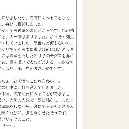
知りましたが、途方にくれることなく、
し、再起に奮闘しました。
かんで漁獲量のよいところです。気の強
にと、人一倍頑張りました。さっそく知人
りをしていました。装備など何もないちょ
さぐりあてた漁場に夜明け前にはたどり着
手には希望を託した釣り糸のテグスを海に
ヤと、櫓を漕いでるのが見える。小さなち
踏んばり、腕、肩の強さが必要です。
らちょっとではへこたれんわい。」
の仕事に、打ち込んでいきました。
る頃、漁業組合に入ることができまし
違い、大勢の人数で一致団結をし、またそ
の確認をしながら、漁にでるチャンスをみ
を聞くたびに、胸を躍らせたそうです。
はいりすぐのこと、
、ヤーイ。」