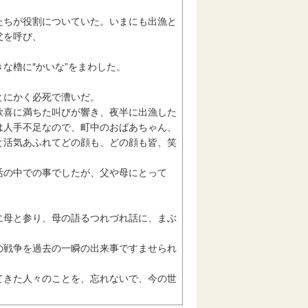
ちが役割についていた。いまにも出漁と
父を呼び、
な櫓に″かいな”をまわした。
とにかく必死で漕いだ。
喜に満ちた叫びが響き、夜半に出漁した
は人手不足なので、町中のおばあちゃん、
と活気あふれてどの顔も、どの顔も皆、笑
の中での事でしたが、父や母にとって
母と参り、母の語るつれづれ話に、まぶ
戦争を過去の一瞬の出来事ですませられ
きた人々のことを、忘れないで、今の世