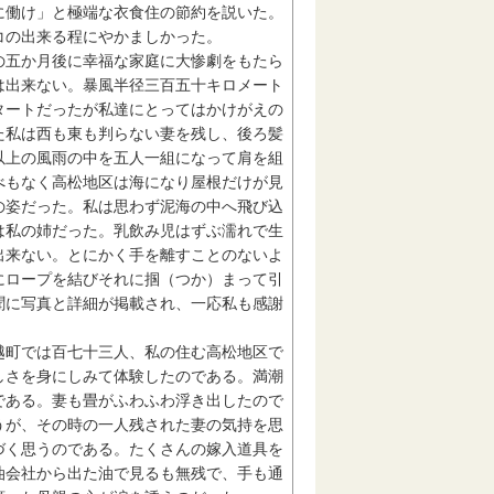
に働け」と極端な衣食住の節約を説いた。
コの出来る程にやかましかった。
五か月後に幸福な家庭に大惨劇をもたら
は出来ない。暴風半径三百五十キロメート
タートだったが私達にとってはかけがえの
た私は西も東も判らない妻を残し、後ろ髪
以上の風雨の中を五人一組になって肩を組
べもなく高松地区は海になり屋根だけが見
の姿だった。私は思わず泥海の中へ飛び込
は私の姉だった。乳飲み児はずぶ濡れで生
出来ない。とにかく手を離すことのないよ
にロープを結びそれに掴（つか）まって引
聞に写真と詳細が掲載され、一応私も感謝
町では百七十三人、私の住む高松地区で
しさを身にしみて体験したのである。満潮
である。妻も畳がふわふわ浮き出したので
うが、その時の一人残された妻の気持を思
づく思うのである。たくさんの嫁入道具を
油会社から出た油で見るも無残で、手も通