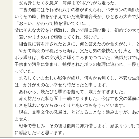
父も身じたくを急ぎ、河岸まで叫びながら走った。
二隻の船にはそれぞれ八丁の櫓がすえられ、ベテランの漁師た
いうその時、櫓をかまえていた漁業組合長が、ひときわ大声で
「お－い、かわって櫓を漕いでくれ。」
父はそんな大役をと感激し、急いで船に飛び乗り、初めての大き
「若いおまえの力で頑張ってくれ、頼むぞ。」
組合長に背を押されたときに、何と答えたのか覚えがなく、
やがて鳥羽の平穏だった海は、父たち男の豪快なかけ声と、歓
ボラ獲りは、東の空が暁に輝くころまでつづいた。漁師だけで
子供まで河岸に集まり、捕獲されたボラの整理に追われ、一段
っていた。
恐ろしくいまわしい戦争が終り、何もかも無くし、不安な生活
は、かけがえのない幸せな時だったと申します。
あれから、幾たびも季節を越えて、歳月がすぎました。
赤ん坊だった私も五十一歳になりました。今は亡き父の墓前に
しさを味わいながらゆっくりとあいづちをうっています。
現在、文明文化の発展は、とどまることなく進みますが、あの
ません。
戦争で苦しみ、その後は復興に努力惜しまず、頑張りつづけて
に感謝したいと思います。