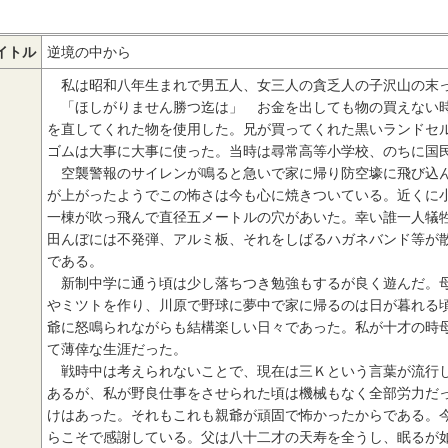
イトル
逆境の中から
私は昭和八年生まれで男五人、女三人の貪乏人の子沢山の末
「ほしがりません勝つ迄は」 お金を出しても物の買えない時
を直してくれた物を使用した。兄が買ってくれた黒いランドセ
ゴムは大事に大事に使った。当時は尋常高等小学校、のちに国
空襲警報のサイレンが鳴ると急いで家に帰り防空壕に飛び込ん
が上がったようでこの怖さは今も心に焼きついている。近くに
一棟が吹っ飛んで直径五メートルの穴があいた。幸い誰一人犠
田んぼには不発弾、アルミ板、それをしばるハガネバンド等が
である。
新制中学に通う頃は少し落ちつき勉強もするが良く遊んだ。母
やミツトを作り、川原で野球に夢中で家に帰るのは日が暮れる
爺に怒鳴られながらも結構楽しい日々であった。私が十才の時
て薄倖な生涯だった。
戦時中は考えられないことで、現在は三Ｋという言葉が流行し
あるが、私が野良仕事をさせられた頃は機械もなく全部労力だ
けはあった。それもこれも親爺が頑固で怖かったからである。
らこそで感謝している。父は八十二才の天寿を全うし、眠るが