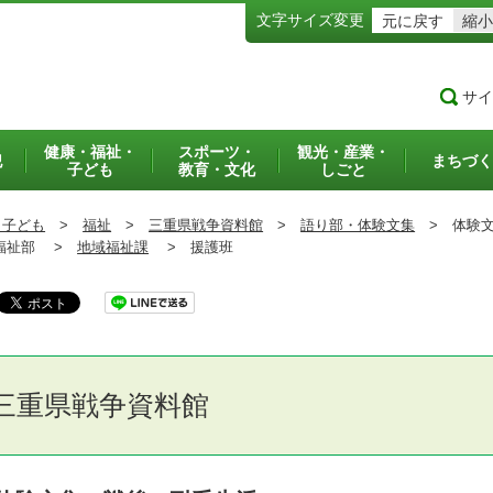
文字サイズ変更
元に戻す
縮小
サイ
健康・福祉・
スポーツ・
観光・産業・
犯
まちづく
子ども
教育・文化
しごと
・子ども
>
福祉
>
三重県戦争資料館
>
語り部・体験文集
>
体験文
祉部 >
地域福祉課
>
援護班
三重県戦争資料館