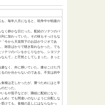
も、毎年八月になると、戦争中や戦後の
なく静かな日だった。配給のソテツのパ
行列に加わっていた。その味もそっけもな
が「今から天皇陛下のお話がラジオであ
し、雑音ばかりで聴き取れなかった。でも
たソテツのパンをかじりながら、シヨツク
るなんて」と茫然としてしまった。きっと
慮なく、外に輝いていた。痩せこけた汚
なるのか分からないのである。不安は的中
食糧は乏しかったが、勝つためにはと辛
ものだった。
いもや茄子などが、隣組に配給になり、
もんめ）でも間違いのないように分配しな
を受けても、食糧の足しにはならなかっ