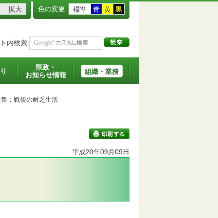
色の変更
拡大
標準
青
黄
黒
ト内検索
県政・
り
組織・業務
お知らせ情報
集：戦後の耐乏生活
平成20年09月09日
印刷する