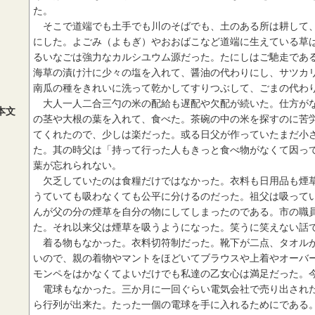
た。
そこで道端でも土手でも川のそばでも、土のある所は耕して、
にした。よごみ（よもぎ）やおおばこなど道端に生えている草
るいなごは強力なカルシユウム源だった。たにしはご馳走であ
海草の漬け汁に少々の塩を入れて、醤油の代わりにし、サツカ
南瓜の種をきれいに洗って乾かしてすりつぶして、ごまの代わ
大人一人二合三勺の米の配給も遅配や欠配が続いた。仕方がな
本文
の茎や大根の葉を入れて、食べた。茶碗の中の米を探すのに苦
てくれたので、少しは楽だった。或る日父が作っていたまだ小
た。其の時父は「持って行った人もきっと食べ物がなくて因っ
葉が忘れられない。
欠乏していたのは食糧だけではなかった。衣料も日用品も煙草
うていても吸わなくても公平に分けるのだった。祖父は吸って
んが父の分の煙草を自分の物にしてしまったのである。市の職
た。それ以来父は煙草を吸うようになった。笑うに笑えない話
着る物もなかった。衣料切符制だった。靴下が二点、タオルが
いので、親の着物やマントをほどいてブラウスや上着やオーバ
モンペをはかなくてよいだけでも私達の乙女心は満足だった。
電球もなかった。三か月に一回ぐらい電気会社で売り出された
ら行列が出来た。たった一個の電球を手に入れるためにである