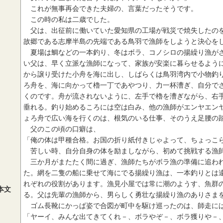
これが無事再会できた夫婦の、言葉だったそうです。
この時の私は二歳でした。
父は、出征前に働いていた愛知県の工場が戦災で焼失したのを
故郷である志摩半島の先端である鳥羽で漁師をしようと決心を
夏場は鯛などの一本釣り、冬はボラ、コノシロの揚繰り漁がさ
い父は、早く立派な漁師になって、家族が安楽に暮らせるよう
から譲り受けた小舟を海に出し、しばらくは鳥羽湾内で小物釣
ろ舟を、海に向かって櫓一丁であやつり、力一杯漕ぎ、自分で
くのです。舟が流されないように、左手で櫓を漕ぎながら、右
垂れる。釣り始めるころには空は白み、他の漁師がエンヤエン
ょろ舟で広い海を行くのは、根気のいる仕事、そのうえ足腰の
父のこの頃の口癖は、
「俺の体は甲種合格。お国の折り紙付きじゃよって、ちょっこ
苦しい時、自分自身の体を励ましながら、初めて挑戦する漁師
三か月がまたたく間に過ぎ、漁師たちがボラ漁の準備に追われ
た。網を二隻の船に乗せて海にでる揚繰り漁は、一本釣りとは
れぞれの役割があります。漁見小屋では常に潮のようす、魚群
本文
る。父は先輩の漁師から、男らしく勇壮な揚繰り漁のありさま
ゴム長靴にかっぱ姿で合図が町中を駆け巡ったのは、師走に
「ヤーイ、みんな出てきてくれ－、ボラやぞ－、ボラ獲りや－