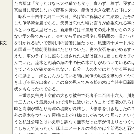
た言葉は「食うだけなら犬や猫でも食う、食わず、着ず、寝ず
真面目に贅沢しないで貯蓄を奨め、節倹は大きな収入と耳にタ
昭和三十四年九月二十六日、私は皆に祝福されて結婚したその
した伊勢湾台風である。天災は忘れた頃と言うが終生忘れる事
ルという超大型だった。新婚当時は平屋建ての兎小屋からのス
ない愛の巣であった。会社から早めに帰宅し警防団の一員だっ
本文
を引かれる思いで朝明川の警備に当たった。風速四十メートル
み国道一号線朝明橋南にたどりついた。妻の安否を確かめるす
えた。車のライトに照らし出された人影は庭木に登った母と子
んでいた。流木と泥油の海の中の松の木にしがみついているの
きているのか確かめられない。自分一人の力ではどうする事も
うに励まし、姉とおんぶしている甥は同僚の応援を求めタイヤ
き上げる事が出来た。この命の恩人である松の木は当時中日新
状をもらったのである。
三重県災害史上空前の大きな被害で死者千二百四十六人、川越
十二人という最悪のもので海岸に近いということで高潮の恐ろ
時と高潮が重なり海岸の堤防が決壊し、大惨事を引き起したの
外の庭木をつたって屋根に上がり棟にしがみついて居ったとい
うと私は公職とはいえ申し訳なく無事だった事が何よりとつく
こしらえて貰ったが、床上二メートルの浸水では全部泥水と石