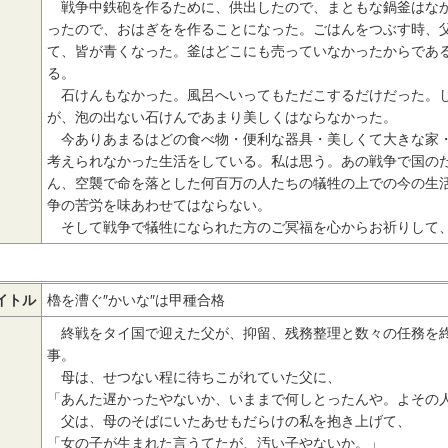
戦争中鉄砲を作るために、供出したので、まともな鍋釜はなか
ったので、おはぎをを作ることになった。ごはんをつぶす時、
て、皆が青くなった。釜はどこにも売っていなかったからであ
る。
石けんもなかった。風呂へいってもただこするだけだった。し
が、泡の出ない石けんであまり美しくはならなかった。
今ありあまるはどの食べ物・便利な器具・美しくて大きな家・
考えられなかった生活をしている。私は思う。あの戦争で国の
ん、空襲で命を落とした何百万の人たちの犠牲の上での今の生
争の苦労を味あわせてはならない。
そして戦争で犠牲になられた方のご冥福を心からお祈りして
イトル
櫓を漕ぐ″かいな″は甲種合格
終戦をタイ国で迎えた父が、抑留、残務整理と数々の任務を終
事。
母は、せつない程に待ちこがれていた父に、
「あんた遅かったやないか、いままで何しとったんや。よその
父は、母のそばにいたあせもだらけの私を抱き上げて、
「女の子が生まれた言うてたが、汚い子やないか。」