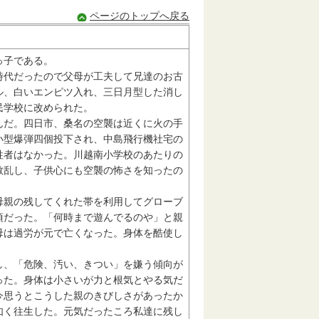
ページのトップへ戻る
っ子である。
代だったので父母が工夫して兄達のお古
ル、白いエンピツ入れ、三日月型した消し
民学校に改められた。
だ。四日市、桑名の空襲は近くに火の手
小型爆弾四個投下され、中島飛行機社宅の
牲者はなかった。川越南小学校のあたりの
散乱し、子供心にも空襲の怖さを知ったの
親の残してくれた帯を利用してグローブ
頃だった。「何時まで遊んでるのや」と親
母は過労が元で亡くなった。身体を酷使し
、「危険、汚い、きつい」を嫌う傾向が
った。身体は小さいが力と根気とやる気だ
今思うとこうした親のきびしさがあったか
如く往生した。元気だったころ私達に残し