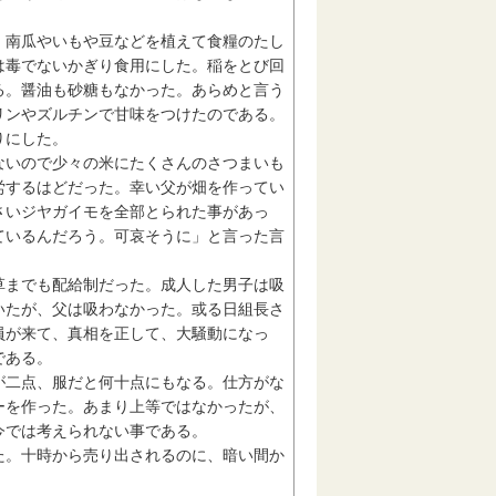
南瓜やいもや豆などを植えて食糧のたし
は毒でないかぎり食用にした。稲をとび回
る。醤油も砂糖もなかった。あらめと言う
リンやズルチンで甘味をつけたのである。
りにした。
いので少々の米にたくさんのさつまいも
労するはどだった。幸い父が畑を作ってい
さいジヤガイモを全部とられた事があっ
ているんだろう。可哀そうに」と言った言
までも配給制だった。成人した男子は吸
いたが、父は吸わなかった。或る日組長さ
員が来て、真相を正して、大騒動になっ
である。
二点、服だと何十点にもなる。仕方がな
ーを作った。あまり上等ではなかったが、
今では考えられない事である。
。十時から売り出されるのに、暗い間か
。