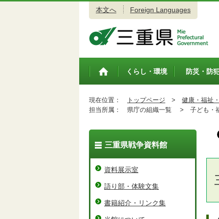
本文へ
Foreign Languages
三重県公式ウェブサイト
くらし・環境
防災・防
トップペ
ージ
現在位置：
トップページ
>
健康・福祉
担当所属：
県庁の組織一覧 >
子ども・福
三重県戦争資料館
資料展示室
語り部・体験文集
書籍紹介・リンク集