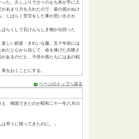
った。久しぶりで少々のもち米が手に入
父があまり力を入れたので、釜の底がぬけ
る。しばらく苦労をした事が思い出され
ばらくして石けんらしき物が出回った
楽しい娯楽・きれいな服、五十年前には
ためだと心から信じて、命を捧げた兵隊さ
活があるのだと。子供や孫たちにはあの戦
、筆をおくことにする。
ページのトップへ戻る
え、帰国できたのが昭和二十一年八月の
人は早うに帰ってきたのに。」