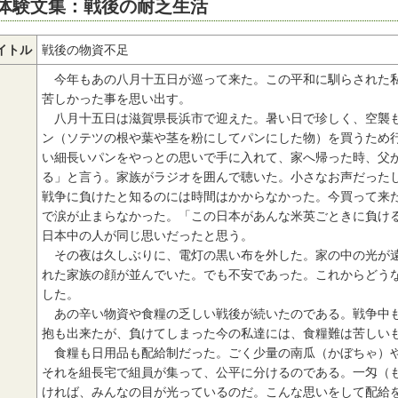
体験文集：戦後の耐乏生活
イトル
戦後の物資不足
今年もあの八月十五日が巡って来た。この平和に馴らされた私
苦しかった事を思い出す。
八月十五日は滋賀県長浜市で迎えた。暑い日で珍しく、空襲も
ン（ソテツの根や葉や茎を粉にしてパンにした物）を買うため
い細長いパンをやっとの思いで手に入れて、家へ帰った時、父
る」と言う。家族がラジオを囲んで聴いた。小さなお声だった
戦争に負けたと知るのには時間はかからなかった。今買って来
で涙が止まらなかった。「この日本があんな米英ごときに負け
日本中の人が同じ思いだったと思う。
その夜は久しぶりに、電灯の黒い布を外した。家の中の光が遠
れた家族の顔が並んでいた。でも不安であった。これからどう
した。
あの辛い物資や食糧の乏しい戦後が続いたのである。戦争中も
抱も出来たが、負けてしまった今の私達には、食糧難は苦しい
食糧も日用品も配給制だった。ごく少量の南瓜（かぼちゃ）や
それを組長宅で組員が集って、公平に分けるのである。一匁（
ければ、みんなの目が光っているのだ。こんな思いをして配給