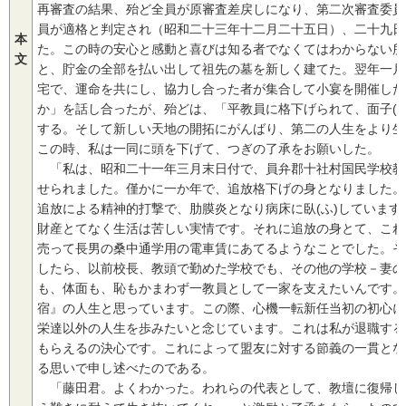
再審査の結果、殆ど全員が原審査差戻しになり、第二次審査委員
員が適格と判定され（昭和二十三年十二月二十五日）、二十九日
本
た。この時の安心と感動と喜びは知る者でなくてはわからない所
文
と、貯金の全部を払い出して祖先の墓を新しく建てた。翌年一月
宅で、運命を共にし、協力し合った者が集合して小宴を開催した
か」を話し合ったが、殆どは、「平教員に格下げられて、面子(
する。そして新しい天地の開拓にがんばり、第二の人生をより生
この時、私は一同に頭を下げて、つぎの了承をお願いした。
「私は、昭和二十一年三月末日付で、員弁郡十社村国民学校教
せられました。僅かに一か年で、追放格下げの身となりました。
追放による精神的打撃で、肋膜炎となり病床に臥(ふ)していま
財産とてなく生活は苦しい実情です。それに追放の身とて、これ
売って長男の桑中通学用の電車賃にあてるようなことでした。そ
したら、以前校長、教頭で勤めた学校でも、その他の学校－妻の
も、体面も、恥もかまわず一教員として一家を支えたいんです。
宿』の人生と思っています。この際、心機一転新任当初の初心に
栄達以外の人生を歩みたいと念じています。これは私が退職する
もらえるの決心です。これによって盟友に対する節義の一貫とな
る思いで申し述べたのである。
「藤田君。よくわかった。われらの代表として、教壇に復帰し