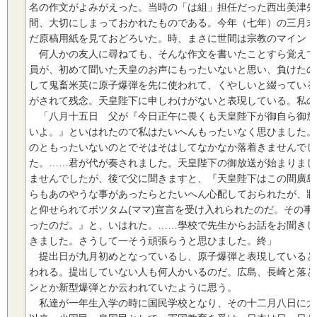
名の作文がよみがえった。当時の「は組」担任だった西出美津先
間、大切にしまっておかれたものである。今年（七年）の三月末
だ原稿用紙を見ておどろいた。時、まさに世間は宗教のマインド
何人かの友人に尋ねても、そんな作文を書いたことすら覚えて
員が、初めて聞いた天皇のお声にもったいないと思い、負けたの
して鬼畜米英に原子爆弾を先に使われて、くやしいと綴っている
がされて残念。天皇陛下に申しわけがないと表現している。私の
「八月十五日 父が『今日正午に畏くも天皇陛下が御自ら御放
いよ。』といはれたので私はたいへんもったいなく思ひました。
のともったいないのとでそはそはしてなかなか落着きませんでし
た。……君が代が奏されました。天皇陛下の御放送が始まりまし
ませんでしたが、後で父に聞きますと、『天皇陛下はこの間廣島
らもあのやうな事があったらとたいへん心配しておられたが、將
と仰せられてボツタム(ママ)宣言を受け入れられたのだ。その
ったのだ。』と、いはれた。……學校で先生からお話をお聞きし
きました。さうして一そう頑張らうと思ひました。終」
提出日が九月初めとなっているし、原子爆弾と表現していると
われる。提出していない人も何人かいるのだ。広島、長崎と落と
ンとか新型爆弾とか云われていたように思う。
私達が一年生入学の時に国民学校となり、その十二月八日に大