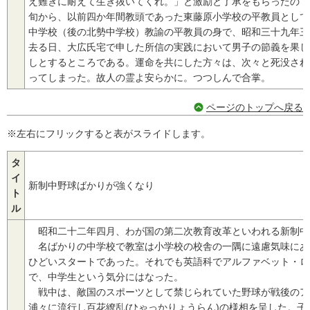
え難きに耐えて生き抜いてくれ。」と激励と了承をもらったので
旬から、以前四か年間教頭であった東藤原小学校の平教員として
中学校（後の北勢中学校）教諭の平教員の身で、昭和三十九年三
去る日、大広氏宅で申した所信の実践において男子の節義を果し
しとするところである。運命を共にした方々は、次々と死没され
ってしまった。故人の霊よ安らかに。つつしんで合掌。
ページのトップへ戻る
※左右にフリックすると表がスライドします。
タ
イ
新制中野球ばかりが強くなり
ト
ル
昭和二十二年四月、わが国の第二次教育改革といわれる新制中
名ばかりの中学校で教室は小学校の校舎の一隅に遠慮気味にあ
ひどいスタートであった。それでも英語科でアルファベット・ロ
で、中学生という気分にはなった。
戦中は、敵国のスポーツとして禁じられていた野球が戦後のア
浦々に流行し百花繚乱(ひゃっかりょうらん)の様相を呈した。