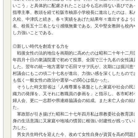
いこう」と具体的に配慮されたことは今も忘れ得ない喜びであっ
指導主事、教頭を経て松阪市柚原小学校長に進出したのは、私が
久松、中津氏と続き、各々実績をあげた結果年々進出するように
名、校長五十三名となり感慨無量である。又中堅女教師も校内や
し力強いことである。
◎新しい時代を創造する力を
戦後女性の法的地位を画期的に高めたのは昭和二十年十二月国
年四月十日の衆議院選で初めて投票、全国で三十九名の女性議員
した。翌年の統一地方選挙で石田マサヲ氏が、次期には掘川恵つ
村議会にもこの頃二十七名が進出、力強い感を深くしたものであ
も低く一般女性の政治や選挙への関心は低かった。
そうした時文部省は「人権尊重を基盤とした家庭や社会の民主
織力の発揮を、又それに教職員の参画を」と指示し、各市町村へ
婦人会、更に一志郡や県連絡協議会の結成、また未亡人会の結成
た。
軍政部が引き揚げた昭和二十七年四月私は県教委社会教育課に
身の生活意識に又家庭や地域の慣習に根強い封建性が残っている
力した。
男女共生時代を迎えた今、改めて女性自身が資質を高め問題意