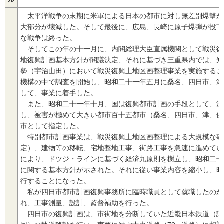
太平洋戦争の末期に米軍による日本の都市に対し無差別爆撃が
大部分が壊滅した。そして最後に、広島、長崎に原子爆弾が投下
な戦争は終った。
そしてこの年の十一月に、内閣総理大臣直属機関として戦災復
地復興計画基本方針が閣議決定、それに基づき三重県内では、知
勢（宇治山田）において戦災復興土地区画整理事業を実施するこ
機構の中で調査を開始し、昭和二十一年五月に桑名、四日市、津
して、事業に着手した。
また、昭和二十一年十月、国は復興都市計画の手段として、法
し、被害が極めて大きい都市百十五都市（桑名、四日市、津、伊
市として指定した。
特別都市計画事業は、戦災復興土地区画整理による大規模な事
定）、建物等の移転、宅地整地工事、街路工事を急速に進めてい
により、ドツジ・ラインに基づく経済九原則を樹立し、昭和二十
に関する基本方針が示された。それに従い事業内容を縮小し、昭
行することになった。
私が四日市都市計画復興事務所に臨時職員として就職したのが
れ、工事測量、設計、監督補助を行った。
四日市の復興計画は、市街地を分断していた近畿日本鉄道（諏