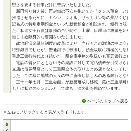
密さを要する仕事だけに苦労いたしました。
新円切り替え後、再封鎖の不安を抱いてか「タンス預金」と言
推進させるために、ミシン、タオル、サッカリン等の景品くじ付
記名式の特別定期預金といった新種預金が創設され、銀行は競っ
た。私達女子行員は事務の合い間や、土曜、日曜日に親戚を始め
惜しまぬ献身的な奮闘をいたしました。
政治経済金融諸制度の改革により、当行もこの激浪の中に立た
特殊銀行でしたが、普通銀行に転換し、預金吸収に積極的な活動
重農工銀行時代より続いた、県金庫事務の取扱いも百五銀行に移
電話の普及にともないその架設に対して電話債券が引受けられ
支店は債券母店として三重県全体の取りまとめ店となり、そして
した。この様に地域の人々の中に密着し親しみのある銀行となり
三十一年七月「三重会館」が新築落成し移転、蔵は三重県町村
もとに私達のシンボルとして建ち、津の街を眺めています。
ページのトップへ戻る
※左右にフリックすると表がスライドします。
タ
イ