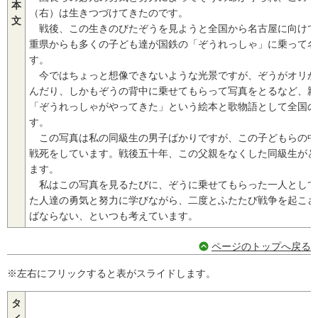
本
（右）は生きつづけてきたのです。
文
戦後、この生きのびたぞうを見ようと全国から名古屋に向けて
重県からも多くの子ども達が国鉄の「ぞうれっしゃ」に乗って名
す。
今ではちょっと想像できないような光景ですが、ぞうがオリか
んだり、しかもぞうの背中に乗せてもらって写真をとるなど、親
「ぞうれっしゃがやってきた」という絵本と歌物語として全国の
す。
この写真は私の同級生の男子ばかりですが、この子どもらの中
戦死をしています。戦後五十年、この父親をなくした同級生がど
ます。
私はこの写真を見るたびに、ぞうに乗せてもらった一人として
た人達の勇気と努力に学びながら、二度とふたたび戦争を起こさ
ばならない、といつも考えています。
ページのトップへ戻る
※左右にフリックすると表がスライドします。
タ