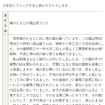
※左右にフリックすると表がスライドします。
タ
イ
橋のたもとの蔵は見ていた
ト
ル
塔世橋のたもとに白い壁の蔵が建っています。この蔵は明治三
明治三十四年に蔵は建てられ、昭和十二年三月二十五日合併によ
た。その後昭和三十一年七月二日より長らく三重県町村会が使用
昭和、平成と津の街の移り変りを眺めてきました。
私は戦後まもなく銀行に入行いたしましたが、この蔵の中で当
爆撃の話を聞かされました。空襲になると現金や書類を金庫にし
ら退避しますが、蔵の窓が開いているのに気づき、窓をしめよう
を抱いて伏せていました。子供の泣き声が中まで聞こえ気になっ
たって川に降りてみました。その途端すごい爆風で必死に杭にし
いた人々は爆風で飛ばされてしまったのか、誰もいなかったそう
の話を思い出していました。女子の先輩の人達の話によると、営
業するどころではなく、そのまま家に帰ったそうです。その後の
したりして、女子行員は一人も出勤することなく、休んだまま終