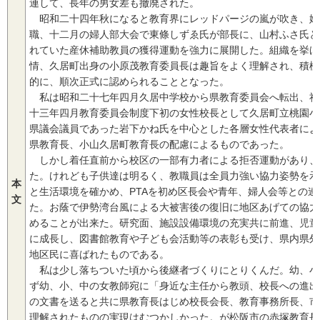
連して、長年の男女差も撤廃された。
昭和二十四年秋になると教育界にレッドパージの嵐が吹き、婦
職、十二月の婦人部大会で東條しずゑ氏が部長に、山村ふさ氏と
れていた産休補助教員の獲得運動を強力に展開した。組織を挙げ
情、久居町出身の小原茂教育委員長は趣旨をよく理解され、積極
的に、順次正式に認められることとなった。
私は昭和二十七年四月久居中学校から県教育委員会へ転出、社
十三年四月教育委員会制度下初の女性校長として久居町立桃園小
県議会議員であった岩下かね氏を中心とした各層女性代表者によ
県教育長、小山久居町教育長の配慮によるものであった。
しかし着任直前から校区の一部有力者による拒否運動があり、
た。けれども子供達は明るく、教職員は全員力強い協力姿勢を示
本
と生活環境を確かめ、PTAを初め区長会や青年、婦人会等との
文
た。お蔭で伊勢湾台風による大被害後の復旧に地区あげての協力
めることが出来た。研究面、施設設備環境の充実共に前進、児童
に成長し、図書館教育や子ども会活動等の表彰も受け、県内県外
地区民に喜ばれたものである。
私は少し落ちついた頃から後継者づくりにとりくんだ。幼、小
ず幼、小、中の女教師宛に「身近な主任から教頭、校長への進出
の文書を送ると共に県教育長はじめ校長会長、教育事務所長、市
理解されたものの実現はむつかしかった。が松阪市の赤塚教育長