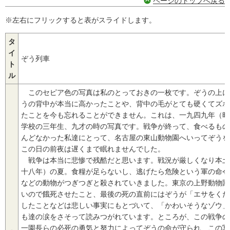
ページのトップへ戻る
※左右にフリックすると表がスライドします。
タ
イ
ぞう列車
ト
ル
このセピア色の写真は私のとっておきの一枚です。ぞうの上に
うの背中が本当に高かったことや、背中の毛がとても硬くてズボ
たことを今も忘れることができません。これは、一九四九年（昭
学校の三年生、九才の時の写真です。戦争が終って、食べるもの
んどなかった私達にとって、名古屋の東山動物園へいってぞうを
この日の前夜は遅くまで眠れませんでした。
戦争は本当に悲惨で残酷だと思います。戦況が厳しくなり本土
十八年）の夏。食糧が足らないし、逃げたら危険という軍の命令
などの動物がつぎつぎと殺されていきました。東京の上野動物園
いので餓死させたこと、最後の死の直前にはぞうが「エサをくだ
したことなどは悲しい事実にもとづいて、「かわいそうなゾウ」
も達の涙をさそって読みつがれています。ところが、この戦争の
一園長らの必死の勇気と努力によってぞうの命が守られ、この写