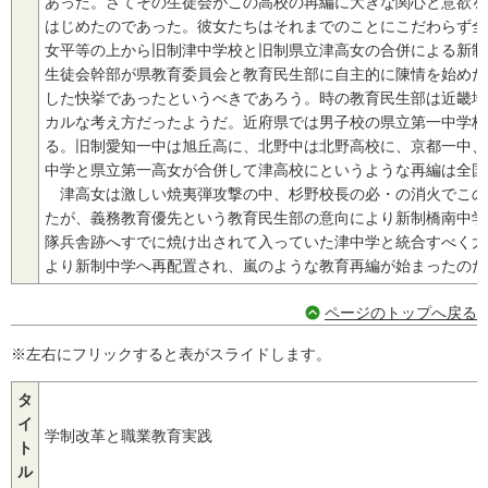
あった。さてその生徒会がこの高校の再編に大きな関心と意欲を
はじめたのであった。彼女たちはそれまでのことにこだわらず全
女平等の上から旧制津中学校と旧制県立津高女の合併による新制
生徒会幹部が県教育委員会と教育民生部に自主的に陳情を始めた
した快挙であったというべきであろう。時の教育民生部は近畿地
カルな考え方だったようだ。近府県では男子校の県立第一中学校
る。旧制愛知一中は旭丘高に、北野中は北野高校に、京都一中、
中学と県立第一高女が合併して津高校にというような再編は全国
津高女は激しい焼夷弾攻撃の中、杉野校長の必・の消火でこの
たが、義務教育優先という教育民生部の意向により新制橋南中学
隊兵舎跡へすでに焼け出されて入っていた津中学と統合すべく大
より新制中学へ再配置され、嵐のような教育再編が始まったのだ
ページのトップへ戻る
※左右にフリックすると表がスライドします。
タ
イ
学制改革と職業教育実践
ト
ル