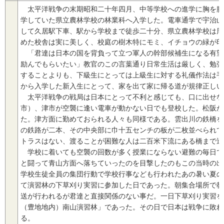
太平洋戦争の末期昭和二十年四月、中等学校への進学に胸を膨
学していた県立農林学校の林業科へ入学した。電車通学で宇治山
して久居駅下車、駅から学校まで徒歩二十分、県立農林学校は周
めた校舎は実に美しく、校庭の樹木特にモミ、イチョウの緑が印
「君達は日本の国を背負って立つ軍人の幹部候補生になる有望
励んでもらいたい」教官のこの言葉通り日常生活は厳しく、勉強
することよりも、下級生にとっては上級生に対する礼儀作法は手
から入学した新入生にとって、家を出て家に帰る道が規律正しい
太平洋戦争の戦局は日本にとって不利と感じても、口に出せな
市）、津市が空襲に逢い電車が動かない日でも登校した。松阪か
た。津方面に勤めておられる人々も同様である。雲出川の鉄橋を
の鉄路が二本、その中央部に巾十五センチの板が二枚並べられて
トラスはない、渡ることが困難な人は二百米下流にある橋まで迂
学校に着いても空襲の回数が多く授業にならない避難の毎日であ
と闘って青山方面へ落ちていったのを目撃したのもこの当時の出
学校生徒全員の集団行動で学校行事なども行われたあの暑い夏の
て演習林の下草刈り実習に参加した日であった。朝集合場所で教
送が行われるが君達と直接関係のない事だ。一日下草刈り実習を
（豊地地内）南山演習林」であった。その日で日本は戦争に敗れ
る。