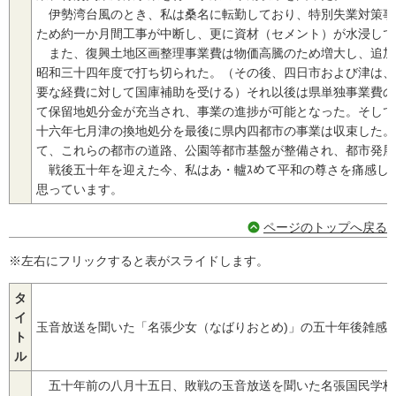
伊勢湾台風のとき、私は桑名に転勤しており、特別失業対策事
ため約一か月間工事が中断し、更に資材（セメント）が水浸しで
また、復興土地区画整理事業費は物価高騰のため増大し、追加
昭和三十四年度で打ち切られた。（その後、四日市および津は、
要な経費に対して国庫補助を受ける）それ以後は県単独事業費の
て保留地処分金が充当され、事業の進捗が可能となった。そして
十六年七月津の換地処分を最後に県内四都市の事業は収束した。
て、これらの都市の道路、公園等都市基盤が整備され、都市発展
戦後五十年を迎えた今、私はあ・轤ｽめて平和の尊さを痛感し
思っています。
ページのトップへ戻る
※左右にフリックすると表がスライドします。
タ
イ
玉音放送を聞いた「名張少女（なばりおとめ)」の五十年後雑感
ト
ル
五十年前の八月十五日、敗戦の玉音放送を聞いた名張国民学校