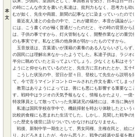
以来、少国民、皇国民として、軍国教育を受け、日本は日一日と
の時にこんな作文を書いた私達は、批判力もなく、思考力も幼い
本
むが如く、先生や両親、新聞の記事などに染まっていったのでし
文
最近友人達との会合の中で、これが建前か、本音か議論がふっ
には、こう書くのが極く普通だったのだと、その時の背景から思
は、子供の事ですから、灯火管制もなく、開墾作業などの重労働
のも事実です。私など殊の他身体が弱かったものですから。
玉音放送は、言葉遣いが漢籍の素養のある人ならいざしらず、
の国民には理解出来なかったようでした。私達子供は、ラジオの
半分に眺めていたと云ってよいでしょう。少なくとも私はそうで
ようにと仰せられているのだと、先生方に言われたとか、五十年
こうした状況の中、翌日か翌々日、登校して先生から説明を聞
て、今で言うマインドコントロールされた作文を書いてしまった
教育はありようによっては、善にも悪にも影響する重要なこと
す。戦時中はラジオの天気予報もなく、情報もかたより、一億一
特攻隊員として散っていった先輩諸兄の犠牲には、本当に胸が痛
私達は国民学校在学中で、機銃掃射を時おり体験したというも
比較的食糧にも恵まれた生活でした。しかし、見聞した戦争の惨
った歴史を後世に語りついでいかなければなりません。
戦後、新制中学一期生として、男女同権、主権在民と、絵にか
り、おどろきましたが、今から思うと、戦争の経過や反省を教わ