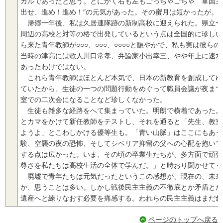
カルであったと思う。とにかく右も左もごっちゃごちゃ゛軍国主
出せ、進め！進め！″の元気があった。その蜜月は短かったが。
帰郷一年後、私は久居連隊跡の新制高校に迎えられた。県立一
周辺の高校と対等の格で出発しているという点は全国的に珍しい
ら来た青年教師が○○○、○○○、○○○○と賑やかで、私も実は彼
当時の津高には歌人川口常孝、弁論家小出幸三、やや年上に速水
あったわけではない。
これら青年教師はほとんど本気で、日本の新教育を創成してゆ
ていたから、生徒の一つの問題行動をめぐって職員会議が夜まで
室での二次会になることなど珍しくなかった。
生徒も雑多な経路をへて集まっていた。明朗で横着であった。
とカマをかけて新任教師をテストし、それを通ると「先生、教室
ようよ」とこわしかける優等生も。「青い山脈」はここにもあっ
験、空襲の夜の恐怖、そしてシベリア抑留の父への心配を抱いて
する点は広かった。いま、その頃の卒業生たちが、多方面で頑張
尊さを私たちは高校生活の全体で学んだ。」と時おり聞かせてく
廃墟で青年たちは元気だったというこの感想が、現在の、未来
か、思うことは多い。しかし戦後民主主義の不徹底とか矛盾とか
遺産へと練りなおす必要を痛感する。われらの民主主義はまだ創
ページのトップへ戻る