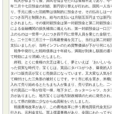
戦火が収まって後、国民を悩ませたのは食糧不足であり、今一
年二月十七日預金の封鎖、新円切り替えが行われ、国民一人当り
り、手元に残った旧紙幣は強制的に預金させ、その払出しは一か
につき百円と制限され、給与の支払いは月額五百円までは新円に
とされました。その後封鎖預金は第一封鎖預金と第二封鎖預金と
による金融機関の損失補填に備えられ、第一封鎖預金は一口三千
上のものは一世帯一人につき四千円に世帯人員を乗じた金額で、
た。二十三年三月三十一日再建整備を完了し、当行は第二封鎖預
支払いましたが、当時インフレのため貨幣価値が下がり何にも買
戦争中発行した戦時債券は十年経ち、満期が到来し額面の通り
て時効により消滅いたしました。
終戦、とくに食糧の欠乏は著しく、夢といえば ゛おいしいもの
った切実な時代で、宝くじは、賞品にタバコがつき、爆発的人気
タバコ販売店が宝くじ売捌店になっています。又大変な人気を集
て糊付けした三角形の被封くじです。ヤミ市に机を置き、米櫃(こ
入れて売り始めるとたちまち人が集まり、売り切れました。二十
その賞品に一等が住宅一棟、地下タビ、カッターシャツ、カタン
力がありました。地方宝くじは地方財政補填のために発売され、
として県の財政に少なからぬ貢献をいたしました。
戦後農地改革があり、この農地改革に伴う農地買収代金支払事
行され、元利金支払、買上償還事務があり、全国にわたってその