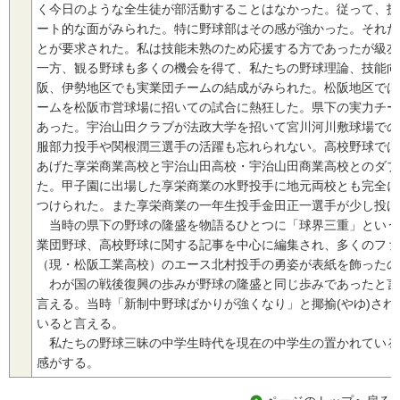
く今日のような全生徒が部活動することはなかった。従って、技
ート的な面がみられた。特に野球部はその感が強かった。それだ
とが要求された。私は技能未熟のため応援する方であったが級友
一方、観る野球も多くの機会を得て、私たちの野球理論、技能向
阪、伊勢地区でも実業団チームの結成がみられた。松阪地区では
ームを松阪市営球場に招いての試合に熱狂した。県下の実力チー
あった。宇治山田クラブが法政大学を招いて宮川河川敷球場での
服部力投手や関根潤三選手の活躍も忘れられない。高校野球では
あげた享栄商業高校と宇治山田高校・宇治山田商業高校とのダブ
た。甲子園に出場した享栄商業の水野投手に地元両校とも完全に
つけられた。また享栄商業の一年生投手金田正一選手が少し投げ
当時の県下の野球の隆盛を物語るひとつに「球界三重」という
業団野球、高校野球に関する記事を中心に編集され、多くのファ
（現・松阪工業高校）のエース北村投手の勇姿が表紙を飾ったの
わが国の戦後復興の歩みが野球の隆盛と同じ歩みであったと言
言える。当時「新制中野球ばかりが強くなり」と揶揄(やゆ)され
いると言える。
私たちの野球三昧の中学生時代を現在の中学生の置かれている
感がする。