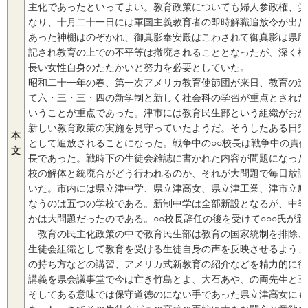
主化であったといってよい。教育政策についても婦人参政権、労
なり、十月二十一日には軍国主義教育者の即時解職追放令が出た
あった神棚はのぞかれ、御真影奉安殿はこわされて御真影は県庁
記され教育の上での不平等は撤廃されることとなったが、深く根
長い女性自身のたたかいと努力を必要としていた。
昭和二十一年の春、第一次アメリカ教育使節団が来日、教育の進
て六・三・三・四の新学制と新しく社会科の学習が重点とされた
いうことが重点であった。津市には教育民生部という組織がおか
新しい教育政策の実施を見守っていたようだ。そうしたある日突
本
として追放されることになった。戦争中の○○校長は戦争中の責
文
長であった。戦時下の生徒会雑誌に書かれた内容が問題になった
校の解体と統廃合がどう行われるのか、それが大問題で毎日放課
いた。市内には県立津中学、県立津高女、県立津工業、津市立励
なうのは五つの学校である。新制中学は全部新設となるが、中等
かは大問題だったのである。○○校長辞任の後を受けて○○○氏が
教育の民主化政策の中で教育民生部は教育の国家統制を排除、学
生徒会組織として教育を受ける生徒自身の声を反映させるよう、
の持ち方などの講習、アメリカ式新教育の紹介などを精力的に行
講義を県会議事堂で今は亡き竹島とよ、大石あや、の両先生と三
そしてある意味では保守道徳のにない手であった県立津高女にも