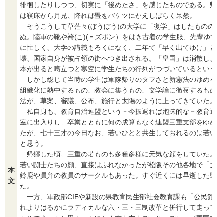
徘徊したりしつつ、切実に「後めたさ」を感じたものである。帰
は寝床から月見、降れば畳をバケツにかえしばらく呆然。
そうこうして草茫々(ぼうぼう)の大学に「復学」はしたものの
ぬ。陸軍の靴や袴(こ)(＝ズボン）をはき古着の学生服、先輩ゆ
に忙しく、大学の講義もろくになく、二年で「早く出てゆけ」と
壊、国家自身が被占領の街へつき出される。「皇国」は消散し、
本が出ると噂立つと寒空に学生たちの行列がつづいているという
しかし総じて当時の学生は軍隊帰りのタフさと新憲法のゆめを
組織化に熱中するもの、教会に集うもの、文学論に徹夜するもの
法が、草案、審議、公布、施行と太陽のように上ってきていた。
私自身も、教育自治連盟という－今振返れば泡沫的な－教育運
室に出入りし、卒業とともに何の成算もなく連盟三重支部をゆめ
たが、七十三才の今日なお、若いひとと共生しておれるのは若い
と思う。
帰郷した頃、三重の若ものも多種多様に元気な顔をしていた。
若い闘士たちの顔、直接はふれなかったが松阪その他各地で「文
本
鈴鹿や員弁の教員のサークルもあった。すぐ近くには早逝した県
文
た。
一方、軍政部CIEや新設の県教育民生部社会教育課も「公民館を
れよりはるかにラディカルな六・三・三制改革と併行して走って