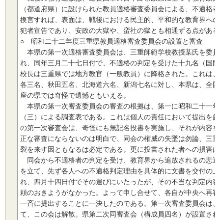
（都道府県）に設けられた教員適格審査委員会による、不適格者
換言すれば、表面は、戦後における民主的、平和的な教育界への
犯者宣告であり、安政の大獄や、蛮社の獄とも相通ずる点がある
○ 昭和二十二年度三重県教員適格審査委員会の設置と審査
本県の第一次適格審査委員会は、三重師範学校教授某氏を委員
れ、同年三月二十七日付で、不適格の判定を受けた十九名（国民
校長は三重県では地方教官（一般教員）に降格された。これは、
各三名、秋田五名、北海道六名、新潟七名に対し、本県は、全国
座の県では奇怪で遺憾ともいえる。
本県の第一次審査委員会の審査の根拠は、第一に昭和二十一年
（三）による調査表である。これは個人の責任において提出を厳
の第一次審査会は、奇怪にも無記名投書を実施し、それが内容を
正な審査にならないのは明白で、同会の権威の失墜は勿論、三重
裂を来す因ともなるは必定である。更に投書された者への損害は
同会から不適格者の判定を受け、教育界から追放されるの悲運
を立て、先ず各人への不適格判定理由を具体的に文書を交付の上
れ、四月十四日付でその運びにいたったが、その不当な判定内容
頼のおきようがなかった。よって申し合せて、各自が中央へ再審
一斉に提出することに一決したのである。第一次審査委員会は、
て、この会は解散。県第二次同審査会（構成員四名）が設置され