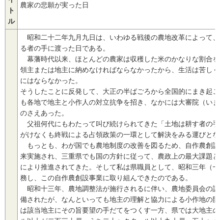
農家の悲願が実った日
ト
ル
昭和二十二年九月九日は、いわゆる戦後の農地改革によって、
る者の手に渡った日である。
幕藩時代以来、ほとんどの農家は収穫した米のかなりな割合を
領主または地主に納めなければならなかったから、生活は苦しく
にはならなかった。
そうしたことに反発して、大正の半ばごろから全国的にまき起こ
も各地で地主と小作人の対立抗争を招き、なかには大審院（いま
のさえあった。
父祖何代にもわたって叫び続けられてきた「土地は耕す者の手
がけなくも終戦による占領政策の一環として解決をみる運びとな
もっとも、わが国でも農地制度の改善を図るため、自作農創設
来実施され、三重県でも国の方針に従って、農政上の最大課題と
により推進されてきた。そして私は県職員として、昭和三年（一
務し、この自作農創設事業に取り組んできたのである。
昭和十三年、農地調整法が施行されるに伴い、農地委員会の設
備されたが、なんといっても地主の理解と協力による小作地の開
は該当地主にその旨要望の手だてをつくす一方、県では大地主の