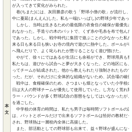
が入ってきて変化がみられた。
巷(ちまた)には、灰田勝彦の歌う「野球小僧の歌」が流行し、
中に蔓延(まんえん)した。私も一端(いっぱし)の野球少年であっ
しかし、当時は生きるための最低限の衣食住の確保が最優先さ
れなかった。手造りの木のバットで、くず糸や毛糸を布で包んだ
であった。しかし、戦中時代に集団で遊ぶことの少なかった私た
来る日も来る日も狭いお寺の境内で遊びに熱中した。ボールが寺
へ飛んだりで、よく叱られたが懲りることなく遊び惚けた。
やがて、徐々にではあるが生活にも余裕ができ、野球用具も整
私たちは、遊びから試合へと夢が大きくなった。どの地区にも、
ってチームが結成された。他から教えられたり強制されたもので
った。だが、それだけに全体的な組織がないため、試合場の確保
戦中は、食糧確保のため、さつまいも畑となっていた小学校の
日は大人の野球チームが優先して使用していた。し方なく荒れ野
ラー・バウンドが多く野球試合の形態をなしてはいなかったが、
を過ごした。
本
中学校の体育の時間は、私たち男子は毎時間ソフトボールの試
文
は、バットとボールだけで出来るソフトボールは恰好の教材だっ
され、野球熱は一層校内全体に高揚した。
また、部活動としての野球部も出来て、益々野球が盛んになっ