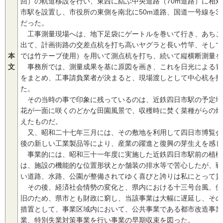
回）の軌道移設を行い、東西に結ぶ中央道路（70m道路）に相対
市駅を設置し、市役所の東側を南北に50m道路、国道一号線を3
だった。
工事測量現場へは、地下足袋にゲートルを巻いて行き、あちこ
出て、計画街路の交差点杭を打ち高いヤグラと長い竹竿、そして
本
では竹テープ使用）を用いて測点杭を打ち、続いて縦横断測量を
文
事務所では、測量成果を基に原図を画き、これを日光による青
をまとめ、工事請負業者が決まると、現場渡しとして中心杭を指
た。
その当時の事で印象に残っているのは、近鉄四日市駅の予定地
花が一面に咲くのどかな田園風景で、収穫時に焚く菜種がらの煙
えたものだ。
又、昭和二十七年三月には、その敷地を利用して四日市博覧会
後の新しい工業製品等により、産業の躍進と復興の芽生えを感じ
事業的には、昭和三十一年度に実施した近鉄四日市駅前の植樹
は、施設の機能的な位置形状とか舗装の排水等で苦心したが、戦
い道路、水路、公園が整備されてゆく喜びと誇りは私にとって貴
その後、経済社会情勢の変化と、県内における十三号台風、伊
旧のため、県市とも財政に窮し、当該事業は大幅に遅延し、その
措置として、事業区域内において、公共事業である都市改造事業
業、特別失業対策事業を行い事業の早期収束を図った。