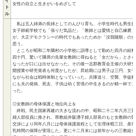
イ
女性の自立と生きがいをめざして
ト
ル
私は五人姉弟の長姉としてのんびり育ち、小学生時代も男生徒
女子師範学校でも「張りだ気品だ」「教師とは愛情と自己練磨」
が、大正デモクラシーの時代でもあったためか「没我随順」の女
思う。
ところが昭和二年隣村の小学校に訓導として勤めた四月の給料
四十円、驚いて隣席の先輩女教師に尋ねると「女だから」とさも
なったが口には出せなかった。その後一志郡教育会主催の大研究
開授業や研究発表も何度かしたが、昇給期には男子は三円、女子
ながら社会は戦時体制となっていった。兵隊送り、空襲、学徒動
にも夫の発病、死去、子供は幼く苦境の中生きるのが精一杯で、
った。
◎女教師の母体保護と地位向上を
終戦、民主国家再建の大きな流れの中、昭和二十二年六月三重
婦人部役員に推され、県教組井阪湧子婦人部長のもと女教師の緊
交渉により同年八月には母体保護規程として生理休暇三日、産前
乳時間の保障が実現した。更に十二月末には前年からの三教組全