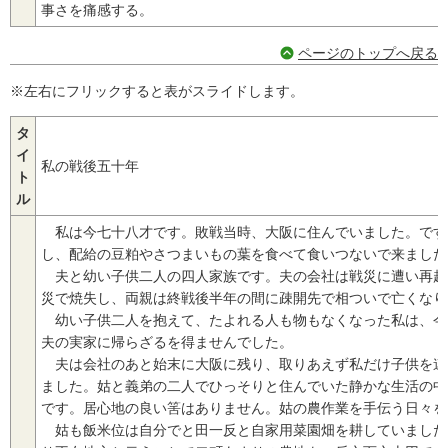
事さを痛感する。
ページのトップへ戻る
※左右にフリックすると表がスライドします。
タ
イ
私の戦後五十年
ト
ル
私は今七十八才です。敗戦当時、大阪に住んでいました。です
し、配給の豆粕やさつまいもの葉を食べて食いつないで来ました
夫と幼い子供二人の四人家族です。夫の会社は戦災に遭い再起
災で焼失し、両親は終戦後半年の間に疎開先で相ついで亡くなり
幼い子供二人を抱えて、たよれる人も物もなくなった私は、今
夫の実家に帰らざるを得ませんでした。
夫は会社のあと始末に大阪に残り、取りあえず私だけ子供を連
ました。姑と義弟の二人でひっそりと住んでいた静かな生活の中
です。居心地の良い筈はありません。姑の農作業を手伝う日々を
姑も飯米位は自分でと田一反と自家用菜園畑を耕していました