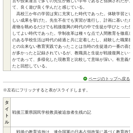
営や授業運営で多くの先生が難しい学年であると指摘されたが、
て、良く遊び良く学んだと感じている。
高校三か年の学習は実に充実した時代であった。体験学習とい
しい成果を挙げた。先生不在でも実習が進行し、計画に基いた成
産物を眺めるだけでも戦後復興の時代の中で生徒が学びとった生
してよい時代であった。学制改革は種々な点で人間教育を徹底し
のある学校生活は時代の経過と共に定着したし、経験した職業教
との出来ない教育実践であったことは当時の生徒達の一番の喜び
が多かったと記録されているが、教職員と生徒が戦後復興という
かであって、多様化した現教育と比較して意味が深い。有意義な
たと回想している。
ページのトップへ戻る
※左右にフリックすると表がスライドします。
タ
イ
戦後三重県国民学校教員被追放者生残の記
ト
ル
戦後の教育追放は、連合国軍の日本占領政策に基づく教育政策