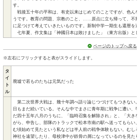
す。
戦後五十年の平和は、有史以来はじめてのことですが、色んな
うです。教育の問題、宗教のこと、……原点に立ち帰って、不熟
に足つけて考えていきたいものです。新制中学一期生も還暦を過
七年夏、作文集は「神國日本は敗けました」（東方出版）とし
ページのトップへ戻る
※左右にフリックすると表がスライドします。
タ
イ
廃墟で若ものたちは元気だった
ト
ル
第二次世界大戦は、幾十年調べ語り論じつづけてもつきない。
日もまだ続いている。そんな中でまさに青年期に戦争に遭い、学
だ四十五年八月のうちに、「臨時召集を解除され」と、「大きな
がら、申告し、部隊のトラックで松本市南の駅へ送ってもらい、
む頃始めて見たという私などは半人前の戦争体験もない。むしろ
神社を遠望したり、母校津中が鉄骨の屑になっているのを見たり