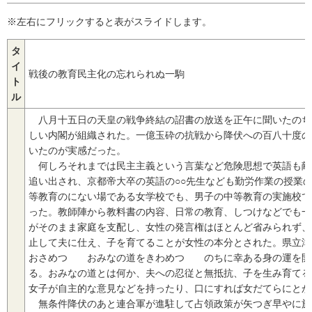
※左右にフリックすると表がスライドします。
タ
イ
戦後の教育民主化の忘れられぬ一駒
ト
ル
八月十五日の天皇の戦争終結の詔書の放送を正午に聞いたのち
しい内閣が組織された。一億玉砕の抗戦から降伏への百八十度の
いたのが実感だった。
何しろそれまでは民主主義という言葉など危険思想で英語も敵
追い出され、京都帝大卒の英語の○○先生なども勤労作業の授業
等教育のにない場である女学校でも、男子の中等教育の実施校で
った。教師陣から教料書の内容、日常の教育、しつけなどでも一
がそのまま家庭を支配し、女性の発言権はほとんど省みられず、
止して夫に仕え、子を育てることが女性の本分とされた。県立津
おさめつゝ おみなの道をきわめつゝ のちに幸ある身の運を開
る。おみなの道とは何か、夫への忍従と無抵抗、子を生み育てる
女子が自主的な意見などを持ったり、口にすれば女だてらにとか
無条件降伏のあと連合軍が進駐して占領政策が矢つぎ早やに施