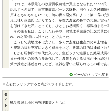
それは、本県最初の政府買収農地の買主となられた○○○○○氏
記念すべき日で、三重軍政部バーンズ隊長、同ウィルス民間情報
席するものものしい中で、時の青木理知事によって第一号の売渡
れは独り萩原氏ばかりでなく、多数の農家の長年の悲願が実った
を傾けてきた私にとっても、ひとしお感慨深く、感激極まる一幕
その後も私は、こうした行事や、農地改革完遂の記念式典に参
れこれと追憶にふけったことであった。
こうして農地改革は完了し、多くの農家は生産力の向上増進、
と農家の福祉充実に大きく成果を上げ、改革の目的は達成された
しかし昭和四十年代に入って、急ピッチで進展した経済成長の
また外国との関係も多角化して、農業をめぐる状況がゆれ続ける
策の推進が痛感されるなど、複雑な思いに駆られるこの頃である
ページのトップへ戻る
※左右にフリックすると表がスライドします。
タ
イ
戦災復興土地区画整理事業とともに
ト
ル