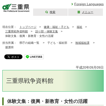
Foreign Languages
検索
メニュー
三重県公式ウェブ
サイト
現在位置：
トップページ
>
健康・福祉・子ども
>
福祉
>
三重県戦争資料館
>
語り部・体験文集
>
体験文集：復興・新教育・女性の活躍
担当所属：
県庁の組織一覧 >
子ども・福祉部 >
地域福祉課
>
援護班
平成20年09月09日
三重県戦争資料館
体験文集：復興・新教育・女性の活躍