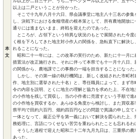
ル以上が二百三十戸、うち二十ヘクタール以上九十戸、五十ヘク
以上は二戸ということが分かった。
そこで十九年八月十六日、県会議事堂に地主八十三名の参集を
し、決戦下における食糧増産の根本策として、所有農地開放に一
通りには進まないまま、終戦を迎えたのであった。
ところが、占領下という特異な状況のもとで展開された今度の
く根を下ろしてきた地主対小作人の関係を、急転直下に解決し、
本
れることになった。
文
昭和二十一年には、この改革の実行のため、新たに十一月に農
措置法が改正施行され、それに伴って本県でも十一月十八日、新
の関係から、農地課でこの事務の一端を担当することになった。
しかし、その第一線の執行機関は、新しく改組された市町村農
作、地主別に選挙された十名）と、専任職員によって、まず市町
令の内容を説明、とくに地主の理解と協力を求めた上、不在地主
の小作地を残して買収し、当の小作者に売渡すという手順で進め
の小作地を買収するか、あらゆる角度から検討し、また買収基準
県平均で田約六百円、畑約四百円などの問題で異議の申し立ても
一体となって、厳正公平を第一義において解決を図られた上、県
務処理に、言語につくせない苦労を重ねられたことも忘れるわけ
そうした過程で迎えた昭和二十二年九月九日は、三重県の農地
あった。