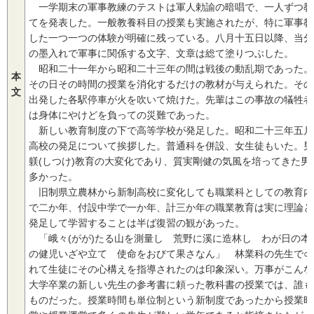
一学期末の軍事教練のテストは軍人勅諭の暗唱で、一人ずつ教
てを発表した。一般教養科目の授業も実施されたが、特に軍事教
した一つ一つの体験が明確に残っている。八月十五日以降、当分
の墨入れで軍事に関係する文字、文章は総て塗りつぶした。
昭和二十一年から昭和二十三年の間は戦後の動乱期であった。
本
その日その時間の授業を消化するだけの教材が与えられた。その
文
出発した各駅停車が火を吹いて焼けた。先輩はこの事故の犠牲者
は身体にやけどを負っての災難であった。
新しい教育制度の下で高等学校が発足した。昭和二十三年五月
高校の発足について挨拶した。普通科を併設、女生徒もいた。男
躾(しつけ)教育の大変化であり、質実剛健の気風を培ってきた
多かった。
旧制県立農林から新制高校に変化しても職業科としての教育内
で二か年、付設中学で一か年、計三か年の職業教育は実に理論と
発足して学習することは半ば復習の観があった。
「峨々(がが)たる山を測量し 荒野に溪に造林し わが日の本
の健児いざや立て 使命をおびて果さなん」 林業科の先生で○○
れて生徒にその心構えを指導されたのは印象深い。万事がこんな
大学卒業の新しい先生の参考書に頼った教科書の授業では、誰も
ものだった。授業時間も単位制という新制度であったから授業時