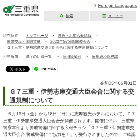
Foreign Languages
検索
メニュー
三重県公式ウェブ
サイト
現在位置：
トップページ
>
県政・お知らせ情報
>
国際交流・国際貢献
>
2023年G7関係閣僚会合
>
Ｇ７三重・伊勢志摩交通大臣会合に関する交通規制について
担当所属：
県庁の組織一覧 >
雇用経済部
>
雇用経済総務課
令和05年06月01日
Ｇ７三重・伊勢志摩交通大臣会合に関する交
通規制について
６月16日（金）から18日（日）に志摩観光ホテルにおいて、Ｇ７
三重・伊勢志摩交通大臣会合が開催されます。開催に伴い、三重県
警察本部より警戒警備に関する広報チラシ「Ｇ７三重・伊勢志摩交
通大臣会合 警戒警備にご協力を！」が発行されましたので、ご確認