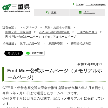
Foreign Languages
検索
メニュー
三重県公式ウェブ
サイト
現在位置：
トップページ
>
県政・お知らせ情報
>
国際交流・国際貢献
>
2023年G7関係閣僚会合
>
三重の魅力発信
>
Find Mie~公式ホームページ（メモリアルホームページ）
担当所属：
県庁の組織一覧 >
雇用経済部
>
雇用経済総務課
令和05年08月21日
Find Mie~公式ホームページ（メモリアルホ
ームページ）
G7三重・伊勢志摩交通大臣会合推進協議会が令和５年３月８日から
令和５年７月16日まで運営したホームページです。
令和５年７月16日時点の状態で、記念（メモリアル）に保存してい
ます。