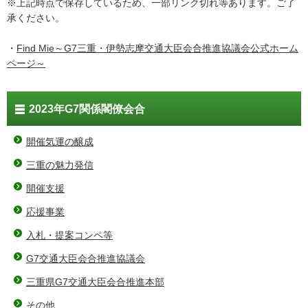
※上記時点で保存しているため、一部リンク切れ等あります。ご了
承ください。
・
Find Mie～G7三重・伊勢志摩交通大臣会合推進協議会公式ホーム
ページ～
2023年G7関係閣僚会合
開催気運の醸成
三重の魅力発信
開催支援
応援事業
入札・提案コンペ等
G7交通大臣会合推進協議会
三重県G7交通大臣会合推進本部
その他