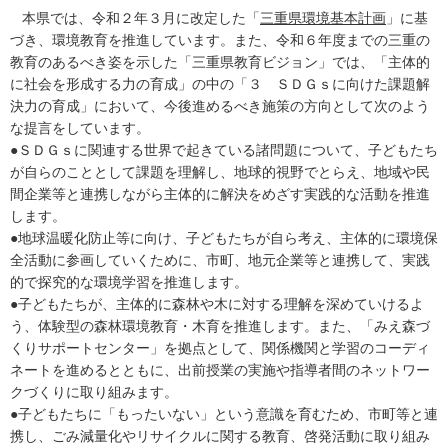
本県では、令和２年３月に改定した「
三重県環境基本計画
」に基
づき、環境教育を推進しています。また、令和６年度までの三重の
教育のあるべき姿を示した「三重県教育ビジョン」では、「主体的
に社会を形成する力の育成」の中の「３ ＳＤＧｓに向けた課題解
決力の育成」において、今後進めるべき施策の方向として次のよう
な提言をしています。
●ＳＤＧｓに関連する世界で起きている諸問題について、子どもたち
が自らのこととして課題を理解し、地球的視野でとらえ、地域や民
間企業等と連携しながら主体的に解決をめざす実践的な活動を推進
します。
●地球温暖化防止等に向け、子どもたちが自ら考え、主体的に環境保
全活動に参画していくために、市町、地元企業等と連携して、実践
的で探究的な環境学習を推進します。
●子どもたちが、主体的に森林や木に対する理解を深めていけるよ
う、体験型の森林環境教育・木育を推進します。また、「みえ森づ
くりサポートセンター」を拠点として、関係機関と学習のコーディ
ネートを進めるとともに、出前授業の実施や指導者間のネットワー
クづくりに取り組みます。
●子どもたちに「もったいない」という意識を育むため、市町等と連
携し、ごみ減量化やリサイクルに関する教育、啓発活動に取り組み