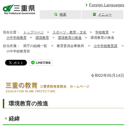
Foreign Languages
検索
メニュー
三重県公式ウェブ
サイト
現在位置：
トップページ
>
スポーツ・教育・文化
>
学校教育
>
小中学校教育
>
環境教育
>
環境教育の推進
>
環境教育の推進
担当所属：
県庁の組織一覧 >
教育委員会事務局 >
小中学校教育課
>
小中学校教育班
令和02年05月14日
環境教育の推進
経緯