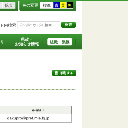
色の変更
拡大
標準
青
黄
黒
ト内検索
県政・
り
組織・業務
お知らせ情報
印刷する
e-mail
gakupro@pref.mie.lg.jp