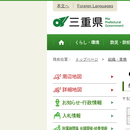
本文へ
Foreign Languages
三重県公式ウェブサイト
くらし・環境
防災・防
トップペ
ージ
現在位置：
トップページ
>
組織・業務
〒5