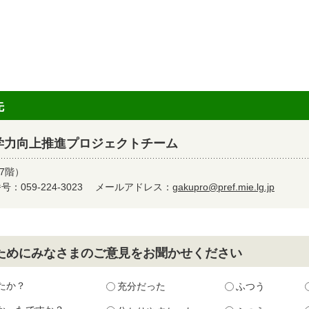
先
学力向上推進プロジェクトチーム
7階）
：059-224-3023
メールアドレス：
gakupro@pref.mie.lg.jp
ためにみなさまのご意見をお聞かせください
たか？
充分だった
ふつう