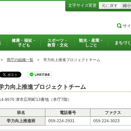
文字サイズ変更
元に戻す
縮小
サイ
健康・福祉・
スポーツ・
観光・産業・
犯
まちづく
子ども
教育・文化
しごと
>
県庁の組織一覧
>
学力向上推進プロジェクトチーム
学力向上推進プロジェクトチーム
14-8570 津市広明町13番地（本庁7階）
班名
電話番号
ファクス
学力向上推進班
059-224-2931
059-224-3023