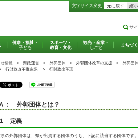
文字サイズ変更
元に戻す
縮小
サイ
健康・福祉・
スポーツ・
観光・産業・
犯
まちづく
子ども
教育・文化
しごと
らせ情報
>
県政運営
>
外郭団体
>
外郭団体改革の支援
>
外郭団体
>
行財政改革推進課
>
行財政改革班
Ａ： 外郭団体とは？
１ 定義
重県の外郭団体は、県が出資する団体のうち、下記に該当する団体です