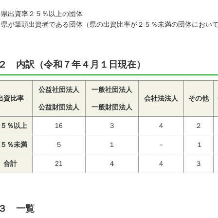
県出資率２５％以上の団体
県が筆頭出資者である団体（県の出資比率が２５％未満の団体におい
２ 内訳（令和７年４月１日現在）
公益社団法人
一般社団法人
出資比率
会社法法人
その他
公益財団法人
一般財団法人
５％以上
16
３
４
２
５％未満
５
１
－
１
合計
21
４
４
３
３ 一覧