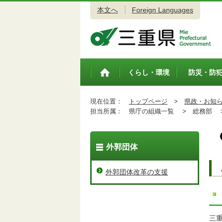
本文へ
Foreign Languages
三重県公式ウェブサイト
くらし・環境
防災・防
トップペ
ージ
現在位置：
トップページ
>
県政・お知
担当所属：
県庁の組織一覧 >
総務部 
外郭団体
外郭団体改革の支援
三