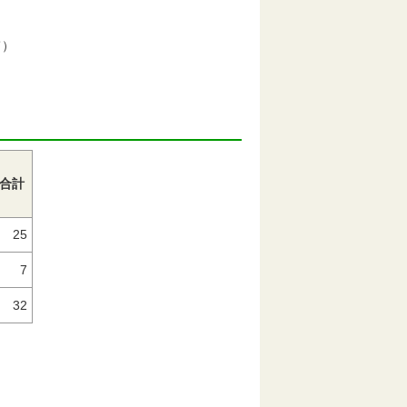
て）
合計
25
7
32