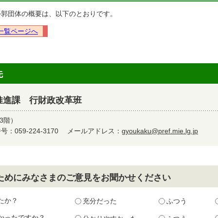
外郭団体の概要は、以下のとおりです。
一覧ページへ
先
推進課 行財政改革班
3階）
：059-224-3170
メールアドレス：
gyoukaku@pref.mie.lg.jp
ためにみなさまのご意見をお聞かせください
たか？
充分だった
ふつう
かったですか？