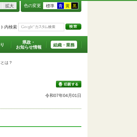
色の変更
拡大
標準
青
黄
黒
ト内検索
県政・
り
組織・業務
お知らせ情報
とは？
令和07年04月01日
印刷する
。