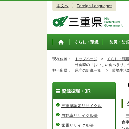
本文へ
Foreign Languages
三重県公式ウェブサイト
くらし・環境
防災・防
トップペ
ージ
現在位置：
トップページ
>
くらし・環
外食時の「おいしい食べきり」
担当所属：
県庁の組織一覧 >
環境生活
資源循環・3R
三重県認定リサイクル
自動車リサイクル法
三
食
家電リサイクル法
ン