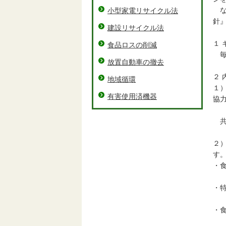
な
小型家電リサイクル法
針
建設リサイクル法
１ 
食品ロスの削減
毎
放置自動車の撤去
２ 
地域循環
１
有害使用済機器
協
共
２
す
・
ポ
・
食
・
小