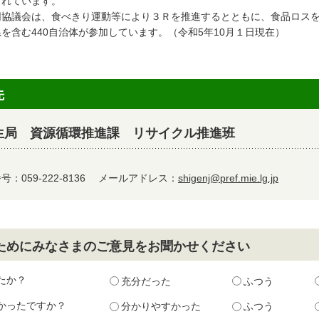
されています。
協議会は、食べきり運動等により３Ｒを推進するとともに、食品ロスを
を含む440自治体が参加しています。（令和5年10月１日現在）
先
生局 資源循環推進課 リサイクル推進班
：059-222-8136
メールアドレス：
shigenj@pref.mie.lg.jp
ためにみなさまのご意見をお聞かせください
たか？
充分だった
ふつう
かったですか？
分かりやすかった
ふつう