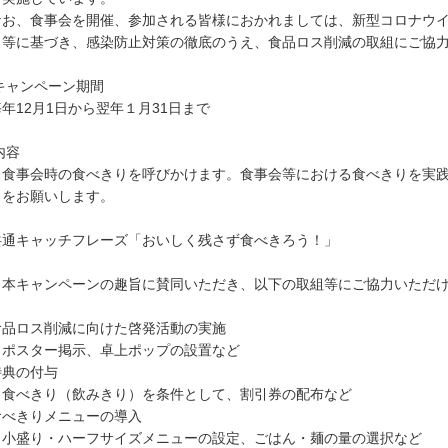
お、食事会を開催、参加される皆様におかれましては、新型コロナウイ
』等に基づき、感染防止対策の徹底のうえ、食品ロス削減の取組にご協
キャンペーン期間
年12月1日から翌年１月31日まで
内容
）食事会時の食べきりを呼びかけます。食事会等における食べきりを実
力をお願いします。
通キャッチフレーズ「おいしく残さず食べきろう！」
）本キャンペーンの趣旨に賛同いただき、以下の取組等にご協力いただ
。
食品ロス削減に向けた啓発活動の実施
スター掲示、卓上ポップの設置など
特典の付与
べきり（飲みきり）を条件として、割引券の配布など
食べきりメニューの導入
盛り・ハーフサイズメニューの設定、ごはん・麺の量の選択など