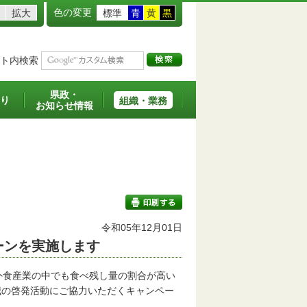
色の変更
拡大
標準
青
黄
黒
ト内検索
県政・
り
組織・業務
お知らせ情報
令和05年12月01日
ーンを実施します
印刷する
外食産業の中でも食べ残し量の割合が高い
減の啓発活動にご協力いただくキャンペー