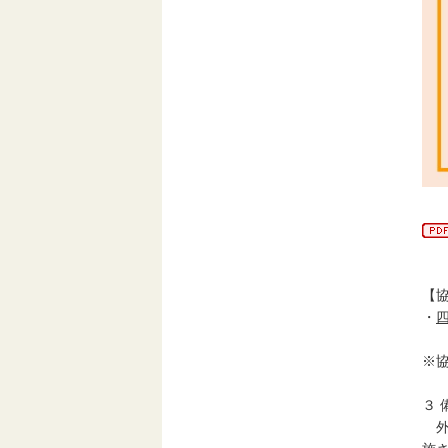
【
・
※
３ 
外