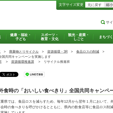
文字サイズ変更
元に戻す
縮小
サイ
健康・福祉・
スポーツ・
観光・産業・
犯
まちづく
子ども
教育・文化
しごと
境
>
廃棄物とリサイクル
>
資源循環・3R
>
食品ロスの削減
>
全国共同キャンペーンを実施します
部
>
資源循環推進課
>
リサイクル推進班
外食時の「おいしい食べきり」全国共同キャンペ
重県では、食品ロスを減らすため、毎年12月から翌年１月において、
事会時の食べきりを呼びかけるとともに、県内の飲食店等に食品ロス削
を実施しています。