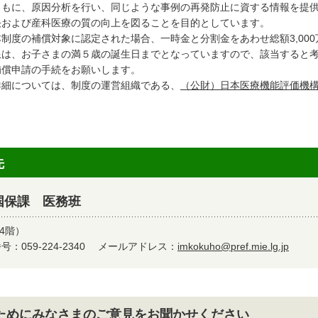
ともに、原因分析を行い、同じような事例の再発防止に資する情報を提
決および産科医療の質の向上を図ることを目的としています。
制度の補償対象に認定された場合、一時金と分割金をあわせ総額3,00
限は、お子さまの満５歳の誕生日までとなっていますので、該当すると
補償申請の手続をお願いします。
細については、制度の運営組織である、
（公財）日本医療機能評価機
。
先
国保課 医務班
4階）
：059-224-2340
メールアドレス：
imkokuho@pref.mie.lg.jp
ためにみなさまのご意見をお聞かせください