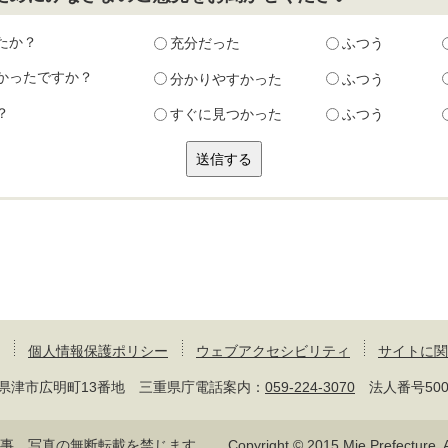
たか？
充分だった
ふつう
かったですか？
分かりやすかった
ふつう
？
すぐに見つかった
ふつう
個人情報保護ポリシー
ウェブアクセシビリティ
サイトに関
 三重県津市広明町13番地 三重県庁電話案内：
059-224-3070
法人番号50000
記事、写真の無断転載を禁じます。
Copyright © 2015 Mie Prefecture, Al