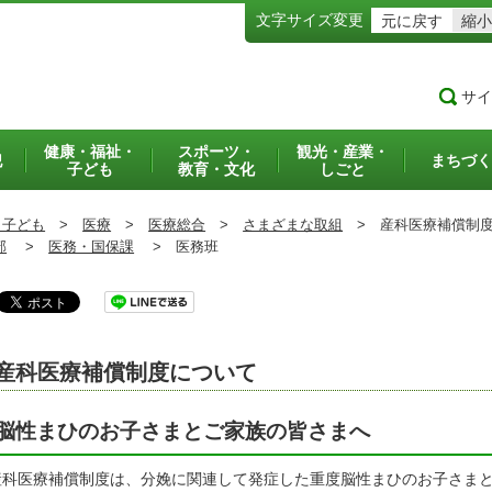
文字サイズ変更
元に戻す
縮小
サイ
健康・福祉・
スポーツ・
観光・産業・
犯
まちづく
子ども
教育・文化
しごと
・子ども
>
医療
>
医療総合
>
さまざまな取組
>
産科医療補償制度
部
>
医務・国保課
>
医務班
産科医療補償制度について
脳性まひのお子さまとご家族の皆さまへ
科医療補償制度は、分娩に関連して発症した重度脳性まひのお子さまと