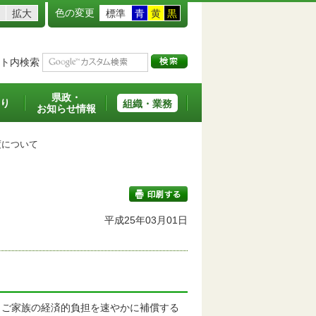
色の変更
拡大
標準
青
黄
黒
ト内検索
県政・
り
組織・業務
お知らせ情報
について
平成25年03月01日
印刷する
ご家族の経済的負担を速やかに補償する