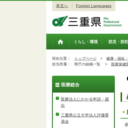
本文へ
Foreign Languages
三重県公式ウェブサイト
くらし・環境
防災・防
トップペ
ージ
現在位置：
トップページ
>
健康・福祉
担当所属：
県庁の組織一覧 >
医療保健
医療総合
医療法人にかかる申請・届
出
三重県公立大学法人評価委
員会
産