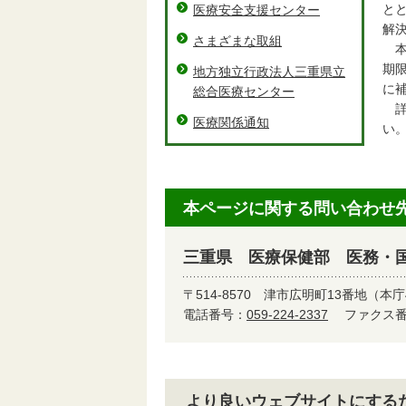
と
医療安全支援センター
解
さまざまな取組
本
期
地方独立行政法人三重県立
に
総合医療センター
詳
医療関係通知
い
本ページに関する問い合わせ
三重県 医療保健部 医務・
〒514-8570
津市広明町13番地（本庁
電話番号：
059-224-2337
ファクス番号
より良いウェブサイトにする