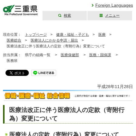
Foreign Languages
検索
メニュー
三重県公式ウェブ
サイト
現在位置：
トップページ
>
健康・福祉・子ども
>
医療
>
医療総合
>
医療法人にかかる申請・届出
>
医療法改正に伴う医療法人の定款（寄附行為）変更について
担当所属：
県庁の組織一覧 >
医療保健部
>
医務・国保課
>
医務班
平成28年11月28日
医療法改正に伴う医療法人の定款（寄附行
為）変更について
医療法人の定款（寄附行為）変更について