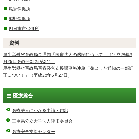
尾鷲保健所
熊野保健所
四日市市保健所
資料
厚生労働省医政局長通知「医療法人の機関について」（平成28年3
月25日医政発0325第3号）
厚生労働省医政局医療経営支援課事務連絡「発出した通知の一部訂
正について」（平成28年6月27日）
医療総合
医療法人にかかる申請・届出
三重県公立大学法人評価委員会
医療安全支援センター