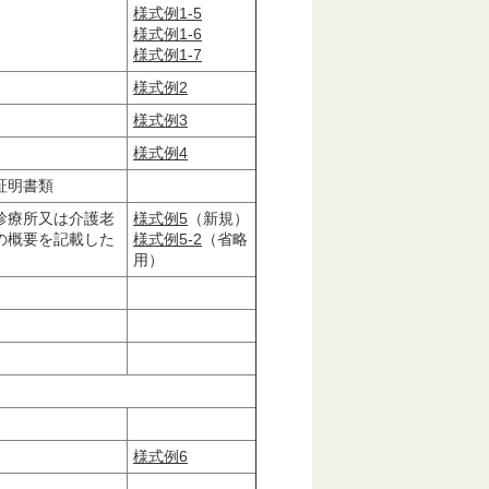
様式例1-5
様式例1-6
様式例1-7
様式例2
様式例3
様式例4
証明書類
診療所又は介護老
様式例5
（新規）
の概要を記載した
様式例5-2
（省略
用）
）
様式例6