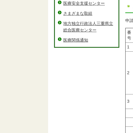
医療安全支援センター
さまざまな取組
申
地方独立行政法人三重県立
総合医療センター
番
号
医療関係通知
1
2
3