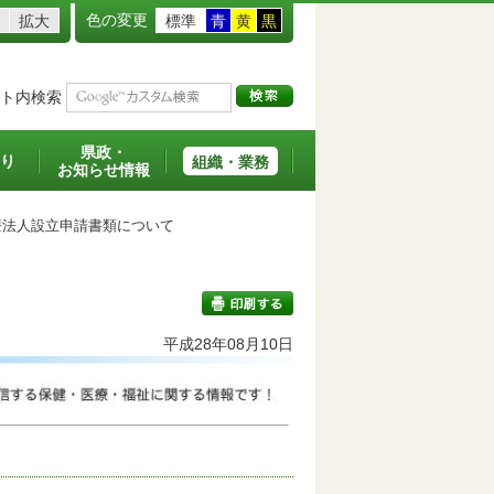
色の変更
拡大
標準
青
黄
黒
ト内検索
県政・
り
組織・業務
お知らせ情報
法人設立申請書類について
平成28年08月10日
印刷する