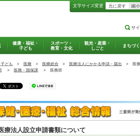
文字サイズ変更
元に戻す
縮小
サイ
健康・福祉・
スポーツ・
観光・産業・
犯
まちづく
子ども
教育・文化
しごと
・子ども
>
医療
>
医療総合
>
医療法人にかかる申請・届出
>
医療
部
>
医務・国保課
>
医務班
医療法人設立申請書類について