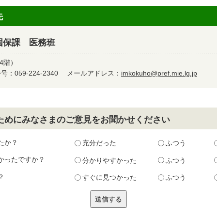
先
国保課 医務班
4階）
：059-224-2340
メールアドレス：
imkokuho@pref.mie.lg.jp
ためにみなさまのご意見をお聞かせください
たか？
充分だった
ふつう
かったですか？
分かりやすかった
ふつう
？
すぐに見つかった
ふつう