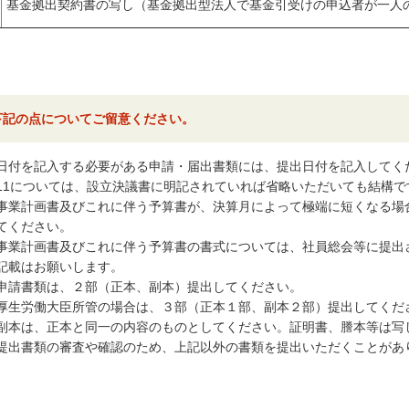
基金拠出契約書の写し（基金拠出型法人で基金引受けの申込者が一人
下記の点についてご留意ください。
日付を記入する必要がある申請・届出書類には、提出日付を記入してく
11については、設立決議書に明記されていれば省略いただいても結構で
事業計画書及びこれに伴う予算書が、決算月によって極端に短くなる場
てください。
事業計画書及びこれに伴う予算書の書式については、社員総会等に提出
記載はお願いします。
申請書類は、２部（正本、副本）提出してください。
厚生労働大臣所管の場合は、３部（正本１部、副本２部）提出してくだ
副本は、正本と同一の内容のものとしてください。証明書、謄本等は写
提出書類の審査や確認のため、上記以外の書類を提出いただくことがあ