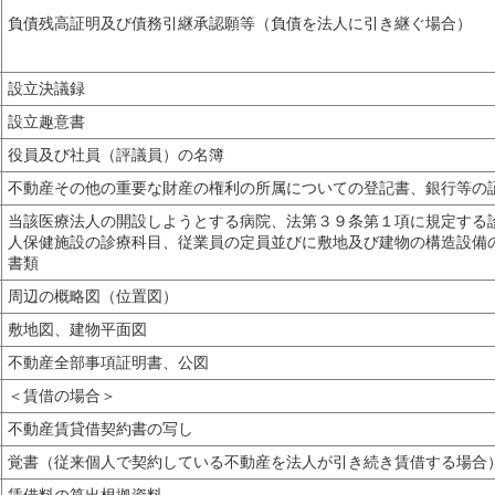
負債残高証明及び債務引継承認願等（負債を法人に引き継ぐ場合）
設立決議録
設立趣意書
役員及び社員（評議員）の名簿
不動産その他の重要な財産の権利の所属についての登記書、銀行等の
当該医療法人の開設しようとする病院、法第３９条第１項に規定する
人保健施設の診療科目、従業員の定員並びに敷地及び建物の構造設備
書類
周辺の概略図（位置図）
敷地図、建物平面図
不動産全部事項証明書、公図
＜賃借の場合＞
不動産賃貸借契約書の写し
覚書（従来個人で契約している不動産を法人が引き続き賃借する場合
賃借料の算出根拠資料