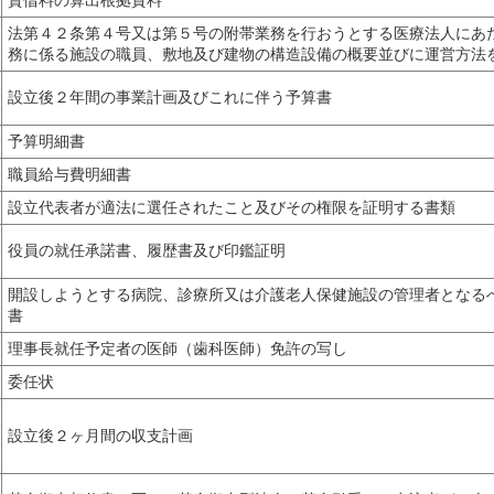
法第４２条第４号又は第５号の附帯業務を行おうとする医療法人にあ
務に係る施設の職員、敷地及び建物の構造設備の概要並びに運営方法
設立後２年間の事業計画及びこれに伴う予算書
予算明細書
職員給与費明細書
設立代表者が適法に選任されたこと及びその権限を証明する書類
役員の就任承諾書、履歴書及び印鑑証明
開設しようとする病院、診療所又は介護老人保健施設の管理者となる
書
理事長就任予定者の医師（歯科医師）免許の写し
委任状
設立後２ヶ月間の収支計画