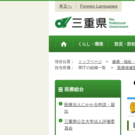
本文へ
Foreign Languages
三重県公式ウェブサイト
くらし・環境
防災・防
トップペ
ージ
現在位置：
トップページ
>
健康・福祉
担当所属：
県庁の組織一覧 >
医療保健
医療総合
医療法人にかかる申請・届
出
三重県公立大学法人評価委
員会