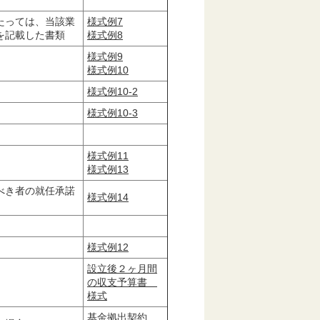
たっては、当該業
様式例7
を記載した書類
様式例8
様式例9
様式例10
様式例10-2
様式例10-3
様式例11
様式例13
べき者の就任承諾
様式例14
様式例12
設立後２ヶ月間
の収支予算書
様式
基金拠出契約