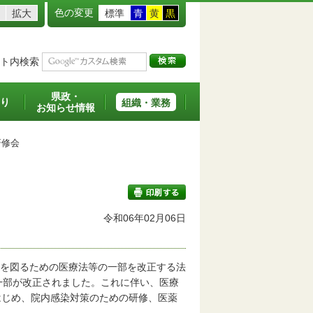
色の変更
拡大
標準
青
黄
黒
ト内検索
県政・
り
組織・業務
お知らせ情報
修会
令和06年02月06日
印刷する
立を図るための医療法等の一部を改正する法
の一部が改正されました。これに伴い、医療
はじめ、院内感染対策のための研修、医薬