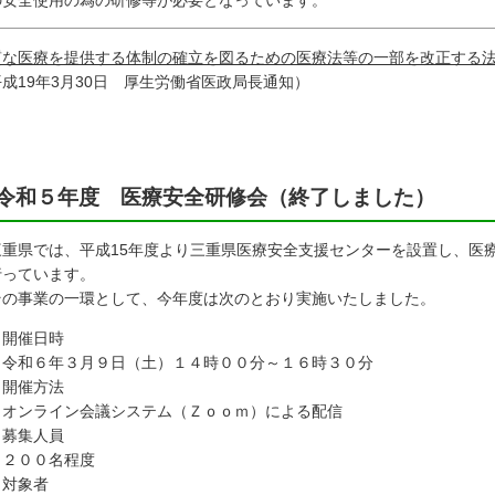
の安全使用の為の研修等が必要となっています。
質な医療を提供する体制の確立を図るための医療法等の一部を改正する
成19年3月30日 厚生労働省医政局長通知）
令和５年度 医療安全研修会（終了しました）
重県では、平成15年度より三重県医療安全支援センターを設置し、医
行っています。
の事業の一環として、今年度は次のとおり実施いたしました。
 開催日時
和６年３月９日（土）１４時００分～１６時３０分
 開催方法
ンライン会議システム（Ｚｏｏｍ）による配信
 募集人員
００名程度
 対象者