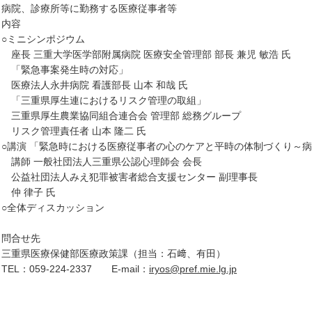
病院、診療所等に勤務する医
 内容
ミニシンポジウム
長 三重大学医学部附属病院 医療安全管理部 部長 兼児 敏浩 氏
緊急事案発生時の対応」
療法人永井病院 看護部長 山本 和哉 氏
三重県厚生連におけるリスク管理の取組」
重県厚生農業協同組合連合会 管理部 総務グループ
スク管理責任者 山本 隆二 氏
講演 「緊急時における医療従事者の心のケアと平時の体制づくり～病
師 一般社団法人三重県公認心理師会 会長
益社団法人みえ犯罪被害者総合支援センター 副理事長
 律子 氏
全体ディスカッション
 問合せ先
重県医療保健部医療政策課（担当：石﨑、有田）
L：059-224-2337 E-mail：
iryos@pref.mie.lg.jp