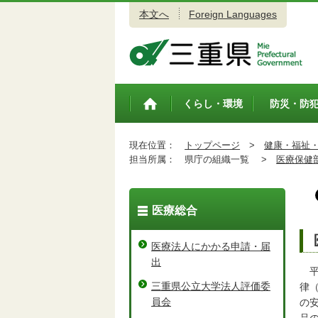
本文へ
Foreign Languages
三重県公式ウェブサイト
くらし・環境
防災・防
トップペ
ージ
現在位置：
トップページ
>
健康・福祉
担当所属：
県庁の組織一覧 >
医療保健
医療総合
医療法人にかかる申請・届
出
平
三重県公立大学法人評価委
律
員会
の