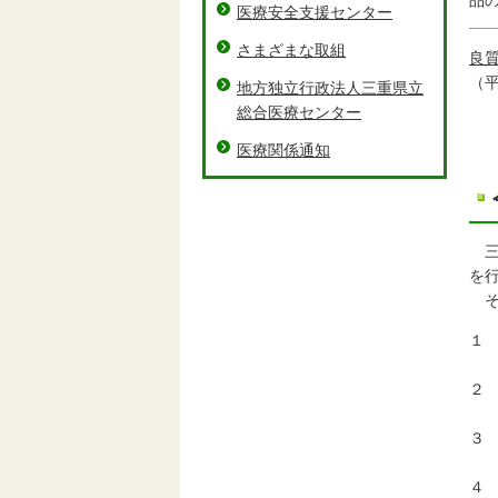
品
医療安全支援センター
さまざまな取組
良
（平
地方独立行政法人三重県立
総合医療センター
医療関係通知
三
を
そ
１
令
２
オ
３
２
４