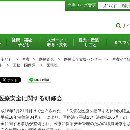
文字サイズ変更
元に戻す
縮小
サイ
健康・福祉・
スポーツ・
観光・産業・
犯
まちづく
子ども
教育・文化
しごと
・子ども
>
医療
>
医療総合
>
医療安全支援センター
>
医療安全研
部
>
医務・国保課
>
医務班
医療安全に関する研修会
成18年6月21日付けで公布された、「良質な医療を提供する体制の確
（平成18年法律第84号）」により、医療法（平成23年法律第205号）
安全に関する事項が整備され、医療に係る安全管理のための職員研修を