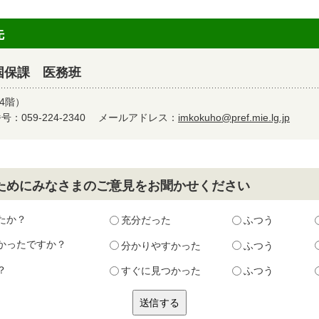
先
国保課 医務班
4階）
：059-224-2340
メールアドレス：
imkokuho@pref.mie.lg.jp
ためにみなさまのご意見をお聞かせください
たか？
充分だった
ふつう
かったですか？
分かりやすかった
ふつう
？
すぐに見つかった
ふつう