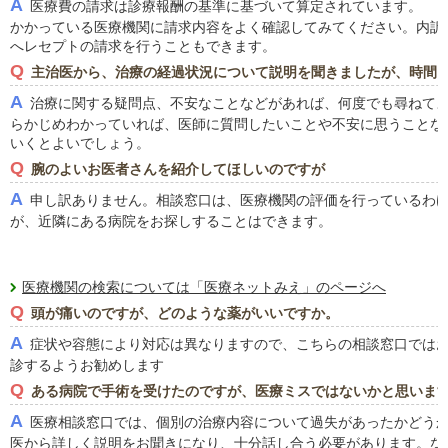
A
医療費の請求は診療報酬の基準に基づいて算定されています。
かかっている医療機関に請求内容をよく確認してみてください。内訳
へレセプトの請求を行うこともできます。
Q
主治医から、治療の経過状況について説明を聞きましたが、時間
A
治療に関する疑問点、不安なことなどがあれば、何度でも尋ねて
らかじめわかっていれば、医師に質問したいことや不安に思うことな
いくとよいでしょう。
Q
腕のよいお医者さんを紹介してほしいのですが
A
申し訳ありません。相談窓口は、医療機関の評価を行っているわ
が、近隣にある病院をお探しすることはできます。
医療機関の検索については「医療ネットみえ」のページへ
Q
頭が痛いのですが、どのような薬がいいですか。
A
症状や容態により対応は異なりますので、こちらの相談窓口では
診するようお勧めします
Q
ある病院で手術を受けたのですが、医療ミスではないかと思いま
A
医療相談窓口では、個別の治療内容について過失があったかどう
医から詳しく説明をお聞きになり、十分話し合う必要があります。な