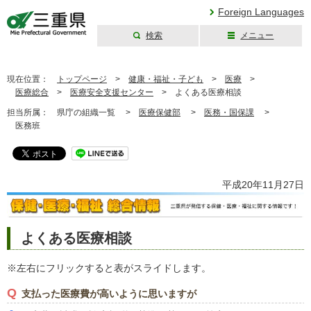
Foreign Languages
検索
メニュー
三重県公式ウェブ
サイト
現在位置：
トップページ
>
健康・福祉・子ども
>
医療
>
医療総合
>
医療安全支援センター
>
よくある医療相談
担当所属：
県庁の組織一覧 >
医療保健部
>
医務・国保課
>
医務班
平成20年11月27日
よくある医療相談
※左右にフリックすると表がスライドします。
Q
支払った医療費が高いように思いますが