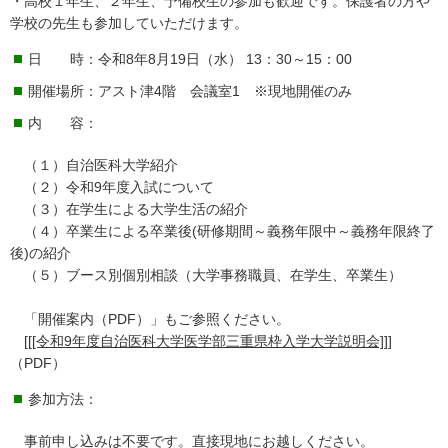
・高校１年生、２年生、予備校生の参加も歓迎です。保護者の方や
学校の先生も参加していただけます。
日 時：令和8年8月19日（水） 13：30～15：00
開催場所：アスト津4階 会議室1 ※現地開催のみ
内 容：
（１）自治医科大学紹介
（２）令和9年度入試について
（３）在学生による大学生活の紹介
（４）卒業生による卒業後(研修期間～義務年限中～義務年限終了
後)の紹介
（５）ブース別個別相談（大学事務職員、在学生、卒業生）
「開催案内（PDF）」もご参照ください。
[[[令和9年度自治医科大学医学部三重県枠入学大学説明会]]]
（PDF）
参加方法：
事前申し込みは不要です。直接現地にお越しください。