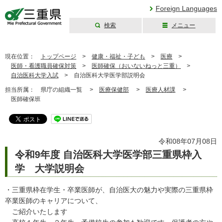
Foreign Languages
検索
メニュー
三重県公式ウェブ
サイト
現在位置：
トップページ
>
健康・福祉・子ども
>
医療
>
医師・看護職員確保対策
>
医師確保（おいないねっと三重）
>
自治医科大学入試
>
自治医科大学医学部説明会
担当所属：
県庁の組織一覧 >
医療保健部
>
医療人材課
>
医師確保班
令和08年07月08日
令和9年度 自治医科大学医学部三重県枠入
学 大学説明会
・三重県枠在学生・卒業医師が、自治医大の魅力や実際の三重県枠
卒業医師のキャリアについて、
ご紹介いたします