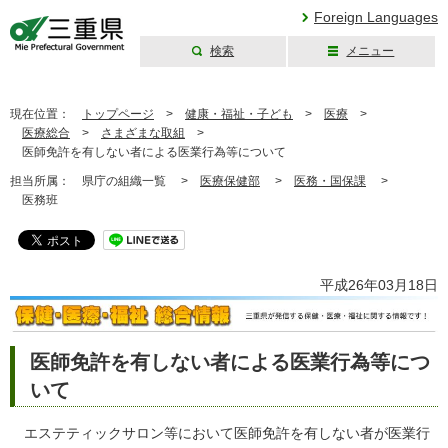
Foreign Languages
検索
メニュー
三重県公式ウェブ
サイト
現在位置：
トップページ
>
健康・福祉・子ども
>
医療
>
医療総合
>
さまざまな取組
>
医師免許を有しない者による医業行為等について
担当所属：
県庁の組織一覧 >
医療保健部
>
医務・国保課
>
医務班
平成26年03月18日
医師免許を有しない者による医業行為等につ
いて
エステティックサロン等において医師免許を有しない者が医業行