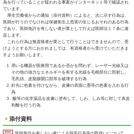
為を行っていることが疑われる事案がインターネット等で確認され
ています。
厚生労働省からの通知（添付資料）によると、次に示す行為は、
医師が行うのでなければ保健衛生上危害の生じるおそれのある行為
であり、医師免許を有しない者が業として行えば医師法１７条に違
反します。
これら行為は無資格者が業として行うことはできませんので、受
けようとする方におかれましては、有資格者から受けていただきま
すようお願いします。
用いる機器が医療用であるか否かを問わず、レーザー光線又は
その他の強力なエネルギーを有する光線を毛根部分に照射し、
毛乳頭、皮脂腺開口部等を破壊する行為
針先に色素を付けながら、皮膚の表面に墨等の色素を入れる行
為
酸等の化学薬品を皮膚に塗布して、しわ、しみ等に対して表皮
剥離を行う行為
添付資料
医師免許を有しない者による脱毛行為等の取扱いについて