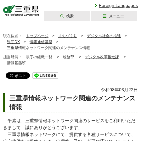
Foreign Languages
検索
メニュー
三重県公式ウェブ
サイト
現在位置：
トップページ
>
まちづくり
>
デジタル社会の推進
>
県庁DX
>
情報通信基盤
>
三重県情報ネットワーク関連のメンテナンス情報
担当所属：
県庁の組織一覧 >
総務部 >
デジタル改革推進課
>
情報基盤班
令和08年06月22日
三重県情報ネットワーク関連のメンテナンス
情報
平素は、三重県情報ネットワーク関連のサービスをご利用いただ
きまして、誠にありがとうございます。
三重県情報ネットワークにて、提供する各種サービスについて、