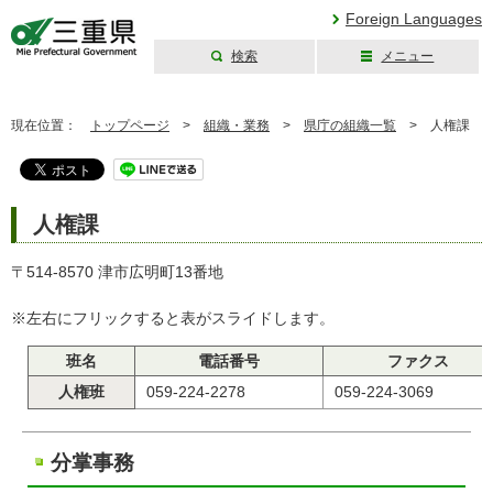
Foreign Languages
検索
メニュー
三重県公式ウェブ
サイト
現在位置：
トップページ
>
組織・業務
>
県庁の組織一覧
>
人権課
人権課
〒514-8570 津市広明町13番地
※左右にフリックすると表がスライドします。
班名
電話番号
ファクス
人権班
059-224-2278
059-224-3069
分掌事務