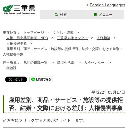
Foreign Languages
検索
メニュー
三重県公式ウェブ
サイト
現在位置：
トップページ
>
くらし・環境
>
人権・男女共同参画・NPO
>
三重県人権センター
>
人権相談
>
人権侵害事象
>
雇用差別、商品・サービス・施設等の提供拒否、結婚・交際における差別：
人権侵害事象
担当所属：
県庁の組織一覧 >
環境生活部
>
人権センター
>
相談課
平成22年03月17日
雇用差別、商品・サービス・施設等の提供拒
否、結婚・交際における差別：人権侵害事象
※左右にフリックすると表がスライドします。