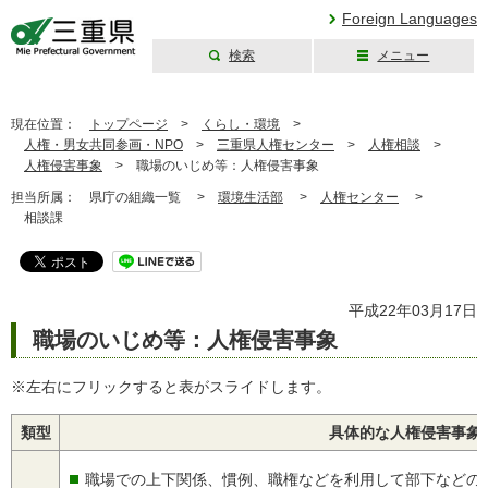
Foreign Languages
検索
メニュー
三重県公式ウェブ
サイト
現在位置：
トップページ
>
くらし・環境
>
人権・男女共同参画・NPO
>
三重県人権センター
>
人権相談
>
人権侵害事象
>
職場のいじめ等：人権侵害事象
担当所属：
県庁の組織一覧 >
環境生活部
>
人権センター
>
相談課
平成22年03月17日
職場のいじめ等：人権侵害事象
※左右にフリックすると表がスライドします。
類型
具体的な人権侵害事象
職場での上下関係、慣例、職権などを利用して部下などの