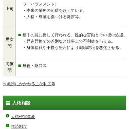
ワーハラスメント）
上司
・本来の業務の範疇を超えている。
・人格・尊厳を傷つける発言等。
相手の意に反して行われる、性的な言動とその後の処遇。
男女
・昇進昇格での差別など仕事上で不利益を与える。
間
・身体接触や不快な発言により職場環境を悪化させる。 
同僚
無視・陰口等
間
※救済にかかわる主な制度等
人権相談
人権侵害事象
救済制度