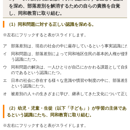
を深め、部落差別を解消するための自らの責務を自覚
し、同和教育に取り組む。
（1）同和問題に対する正しい認識を深める。
※左右にフリックすると表がスライドします。
ア
部落差別は、現在の社会の中に厳存しているという事実認識にた
イ
同和問題は、部落差別によって同和地区住民の基本的人権が侵害
う認識にたつ。
ウ
同和問題の解決は、一人ひとりが自己にかかわる課題として自覚
のであるという認識にたつ。
エ
日本の社会に存在する様々な意識や慣習や制度の中に、部落差別
という認識にたつ。
オ
被差別の人々の生きざまに学び、継承してきた文化について正し
（2）幼児・児童・生徒（以下「子ども」）が学習の主体であ
るという認識にたち、同和教育に取り組む。
※左右にフリックすると表がスライドします。