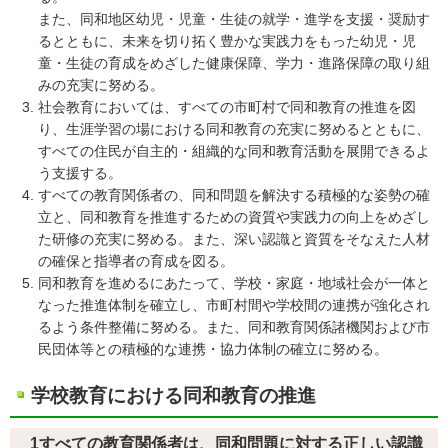
また、同和地区幼児・児童・生徒の就学・進学を支援・奨励す
るとともに、未来を切り拓く豊かな実践力をもった幼児・児
童・生徒の育成をめざした健康保障、学力・進路保障の取り組
みの充実に努める。
社会教育においては、すべての市町村で同和教育の推進を図
り、生涯学習の場における同和教育の充実に努めるとともに、
すべての住民が自主的・組織的な同和教育活動を展開できるよ
う支援する。
すべての教育関係者の、同和問題を解決する積極的な姿勢の確
立と、同和教育を推進するための資質や実践力の向上をめざし
た研修の充実に努める。また、深い認識と資質をそなえた人材
の確保と指導者の育成を図る。
同和教育を進めるにあたって、学校・家庭・地域社会が一体と
なった推進体制を確立し、市町村間や学校間の連携が強化され
るよう条件整備に努める。また、同和教育関係諸機関および市
民団体等との積極的な連携・協力体制の確立に努める。
学校教育における同和教育の推進
1すべての教育関係者は、同和問題に対する正しい認識