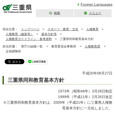
Foreign Languages
検索
メニュー
三重県公式ウェブ
サイト
現在位置：
トップページ
>
スポーツ・教育・文化
>
人権教育
>
人権教育（施策等）
>
基本方針等
>
人権教育ガイドライン・参考資料
>
三重県同和教育基本方針
担当所属：
県庁の組織一覧 >
教育委員会事務局 >
人権教育課
>
企画調整班
平成20年08月27日
三重県同和教育基本方針
1973年（昭和48年）3月28日制定
1999年（平成11年）2月26日改定
※三重県同和教育基本方針は、2009年（平成21年）に三重県人権教
育基本方針に一元化しました。