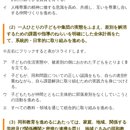
イ
人権尊重の精神に徹する意識を高め、共感し、互いを尊重し合い
する仲間づくりを進める。
（2）一人ひとりの子どもや集団の実態をふまえ、差別を解消
するための課題や指導のねらいを明確にした全体計画をた
て、系統的・日常的に取り組みを進める。
※左右にフリックすると表がスライドします。
ア
子どもの生活実態や、被差別の側におかれた子どもをとりまく集
を立てる。
イ
子どもが、同和問題についての正しい認識をもち、自らの差別性
重ねながら、自ら課題解決に取り組むための実践力を身につける
る。
ウ
子どもたちが仲間とともに主体的に部落差別をなくしていこうと
の活動を進める。
エ
すべての教科・領域を通じて総合的に取り組みを進める。
（3）同和教育を進めるにあたっては、家庭、地域、関係する
学校及び関係機関と密接な連携を図り、地域ぐるみの同和教