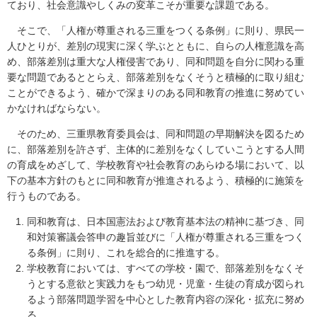
ており、社会意識やしくみの変革こそが重要な課題である。
そこで、「人権が尊重される三重をつくる条例」に則り、県民一
人ひとりが、差別の現実に深く学ぶとともに、自らの人権意識を高
め、部落差別は重大な人権侵害であり、同和問題を自分に関わる重
要な問題であるととらえ、部落差別をなくそうと積極的に取り組む
ことができるよう、確かで深まりのある同和教育の推進に努めてい
かなければならない。
そのため、三重県教育委員会は、同和問題の早期解決を図るため
に、部落差別を許さず、主体的に差別をなくしていこうとする人間
の育成をめざして、学校教育や社会教育のあらゆる場において、以
下の基本方針のもとに同和教育が推進されるよう、積極的に施策を
行うものである。
同和教育は、日本国憲法および教育基本法の精神に基づき、同
和対策審議会答申の趣旨並びに「人権が尊重される三重をつく
る条例」に則り、これを総合的に推進する。
学校教育においては、すべての学校・園で、部落差別をなくそ
うとする意欲と実践力をもつ幼児・児童・生徒の育成が図られ
るよう部落問題学習を中心とした教育内容の深化・拡充に努め
る。