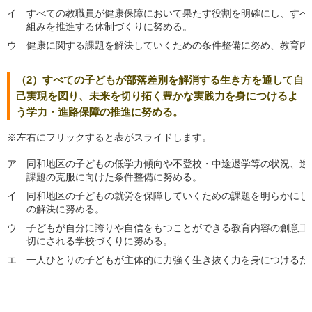
イ
すべての教職員が健康保障において果たす役割を明確にし、すべ
組みを推進する体制づくりに努める。
ウ
健康に関する課題を解決していくための条件整備に努め、教育内
（2）すべての子どもが部落差別を解消する生き方を通して自
己実現を図り、未来を切り拓く豊かな実践力を身につけるよ
う学力・進路保障の推進に努める。
※左右にフリックすると表がスライドします。
ア
同和地区の子どもの低学力傾向や不登校・中途退学等の状況、進
課題の克服に向けた条件整備に努める。
イ
同和地区の子どもの就労を保障していくための課題を明らかにし
の解決に努める。
ウ
子どもが自分に誇りや自信をもつことができる教育内容の創意工
切にされる学校づくりに努める。
エ
一人ひとりの子どもが主体的に力強く生き抜く力を身につけるた