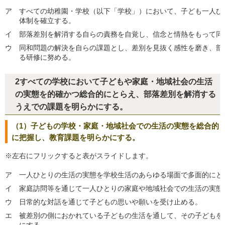
ア
すべての幼稚園・学校（以下「学校」）において、子ども一人ひ
体制を確立する。
イ
部落差別を解消する自らの責務を自覚し、信念と情熱をもって同
ウ
同和問題の解決を自らの課題とし、差別を見抜く感性を磨き、部
る研修に努める。
2すべての学校において子どもや家庭・地域社会の生活
の実態を的確かつ総合的にとらえ、部落差別を解消する
うえでの課題を明らかにする。
（1）子どもの学校・家庭・地域社会での生活の実態を総合的
に把握し、教育課題を明らかにする。
※左右にフリックすると表がスライドします。
ア
一人ひとりの生活の実態を学校生活のあらゆる場面で多面的にと
イ
家庭訪問等を通じて一人ひとりの家庭や地域社会での生活の実態
ウ
日常的な対話を通じて子どもの思いや願いを受け止める。
エ
被差別の側におかれている子どもの生活を通して、その子どもを