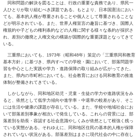
同和問題の解決を図ることは、行政の重要な責務であり、県民一
人ひとりが取り組むべき課題である。もとより、日本国憲法におい
ても、基本的人権が尊重されることや個人として尊重されることな
どが明示されている。また、世界人権宣言の趣旨に基づき、国際人
権規約や子どもの権利条約などの人権に関する様々な条約が採択さ
れ、差別の撤廃と人権文化の構築が国際的な重要課題となってきて
いる。
三重県においても、1973年（昭和48年）策定の「三重県同和教育
基本方針」に基づき、県内すべての学校・園において、部落問題学
習を中心とした実践や学力・進路保障の取り組みが広がってきた。
また、県内の市町村においても、社会教育における同和教育の推進
体制が整備されてきている。
しかしながら、同和地区幼児・児童・生徒の学力や進路状況をみ
ると、依然として低学力傾向や進学率・中退率の較差があり、そこ
には生活や健康の課題が存在している。また、学校や地域社会にお
いて部落差別事象が相次いで発生している。これらの背景には、部
落差別を助長・容認する社会意識やしくみが依然として根強く残っ
ている実態がある。それゆえに、同和地区住民の基本的人権が保障
されていない状況がある。部落差別はまさに現代社会の中に存在し