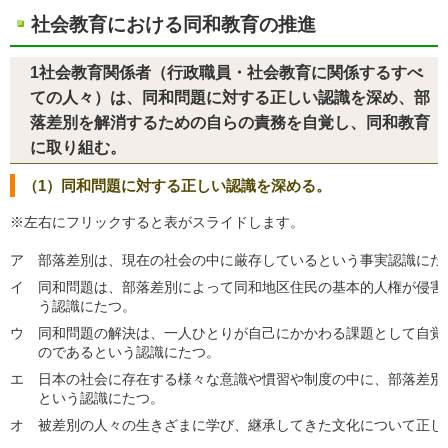
社会教育における同和教育の推進
1社会教育関係者（行政職員・社会教育に関係するすべ
ての人々）は、同和問題に対する正しい認識を深め、部
落差別を解消するための自らの責務を自覚し、同和教育
に取り組む。
（1）同和問題に対する正しい認識を深める。
※左右にフリックすると表がスライドします。
ア
部落差別は、現在の社会の中に厳存しているという事実認識にた
イ
同和問題は、部落差別によって同和地区住民の基本的人権が侵害
う認識にたつ。
ウ
同和問題の解決は、一人ひとりが自己にかかわる課題として自覚
のであるという認識にたつ。
エ
日本の社会に存在する様々な意識や慣習や制度の中に、部落差別
という認識にたつ。
オ
被差別の人々の生きざまに学び、継承してきた文化について正し