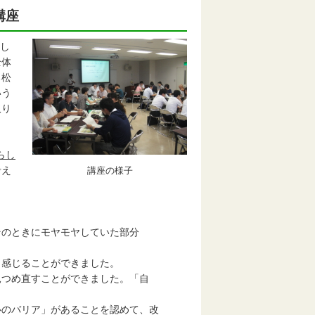
講座
し
全体
る松
いう
取り
らし
考え
講座の様子
そのときにモヤモヤしていた部分
感じることができました。
見つめ直すことができました。「自
心のバリア」があることを認めて、改