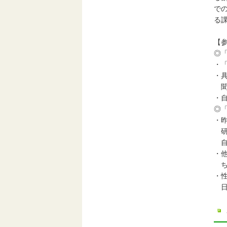
で
る
【
◎「
・
・
聞
・
◎
・
研
自
・
ち
・
日