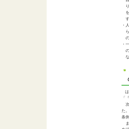
り
を
す
・
ら
の
・
の
な
は
「
次
た
条
ま