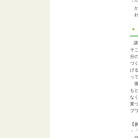
・
か
れ
講
そ
分
づ
げ
っ
後
も
な
業
プ
【
・
自