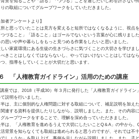
活背景を知ることや「語る」「つづる」ことを通したいじめを許さない
くりの取組についてグループワークをしていただきました。
参加者アンケートより】
短所と思っていたことは見方を変えると短所ではなくなるように、視点
「つづること」「語ること」はゴールでないという言葉が心に残りまし
の思いや声や暮らしをもっと見つめる作業をしたいと思いました。
厳しい家庭環境にある生徒の生きづらさに気づくことの大切さを学びま
べきことはしなくてはならないし、やってはいけないことはしてはなら
つ、指導をしていくことが大切だと思います。
６ 「人権教育ガイドライン」活用のための講座
講座では、2018（平成30）年３月に発行した「人権教育ガイドライン
いて説明を行いました。
半は、主に個別的な人権問題に対する取組について、補足説明を加え
、関連する資料を提供したりしながら、説明しました。また、その内容
るグループワークをすることで、理解を深め合っていただきました。
半は、「人権教育を進めるうえで大切にしたいことQ＆A」の中から、
生活背景を知らなくても取組は進められると思うのですが、それでは不
のでしょうか」を取り上げ、事例を示しながら説明しました。また、子