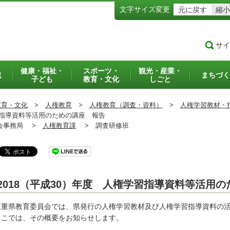
文字サイズ変更
元に戻す
縮小
サイ
健康・福祉・
スポーツ・
観光・産業・
犯
まちづく
子ども
教育・文化
しごと
教育・文化
>
人権教育
>
人権教育（調査・資料）
>
人権学習教材・
習指導資料等活用のための講座 報告
事務局 >
人権教育課
>
調査研修班
2018（平成30）年度 人権学習指導資料等活用
重県教育委員会では、県発行の人権学習教材及び人権学習指導資料の活
こでは、その概要をお知らせします。