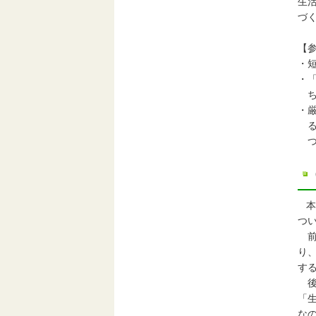
生
づ
【
・
・
ち
・
る
つ
本
つ
前
り
す
後
「
な