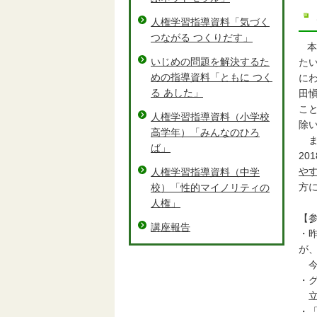
人権学習指導資料「気づく
つながる つくりだす」
本
いじめの問題を解決するた
た
めの指導資料「ともに つく
に
る あした」
田
こ
人権学習指導資料（小学校
除
高学年）「みんなのひろ
ま
ば」
20
や
人権学習指導資料（中学
方
校）「性的マイノリティの
人権」
【
講座報告
・
今
・
立
・