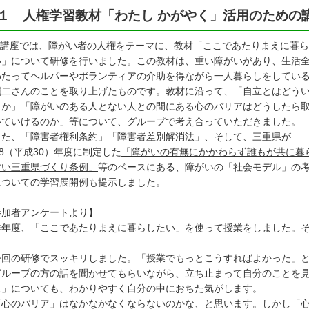
１ 人権学習教材「わたし かがやく」活用のための
講座では、障がい者の人権をテーマに、教材「ここであたりまえに暮ら
い」について研修を行いました。この教材は、重い障がいがあり、生活
わたってヘルパーやボランティアの介助を得ながら一人暮らしをしてい
愼二さんのことを取り上げたものです。教材に沿って、「自立とはどう
とか」「障がいのある人とない人との間にある心のバリアはどうしたら
いていけるのか」等について、グループで考え合っていただきました。
た、「障害者権利条約」「障害者差別解消法」、そして、三重県が
18（平成30）年度に制定した
「障がいの有無にかかわらず誰もが共に暮
すい三重県づくり条例」
等のベースにある、障がいの「社会モデル」の
についての学習展開例も提示しました。
参加者アンケートより】
昨年度、「ここであたりまえに暮らしたい」を使って授業をしました。
が、
回の研修でスッキリしました。「授業でもっとこうすればよかった」と
グループの方の話を聞かせてもらいながら、立ち止まって自分のことを
」についても、わかりやすく自分の中におちた気がします。
「心のバリア」はなかなかなくならないのかな、と思います。しかし「