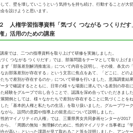
して、壁を壊していこうという気持ちを持ち続け、行動することが大切
会を設けようと思います。
２ 人権学習指導資料「気づく つながる つくりだ
権」活用のための講座
講座では、二つの指導資料を取り上げて研修を実施しました。
気づく つながる つくりだす」では、部落問題をテーマとして取り上げま
。まず「部落差別解消推進法」について内容を説明し、その後、条文の
もなお部落差別が存在する」という文言に焦点をあて、「どこに、どの
かたちで差別が存在するのか」について研修を行いました。意識調査結
データで確認するとともに、日常の様々な場面に潜んでいる差別の存在
いた経験をグループで出し合うことで、認識を深め合っていただきまし
習展開例としては、様々なかたちで差別が存在することに気づくことを
とした「基本的人権と私たちの生活」を取り扱いました。グループワー
えながら、設問の意図や指導上の留意点について説明しました。
性的マイノリティの人権」では、三重県男女共同参画センターが2017
果から、「周囲の無知・無理解のために、性的マイノリティ当事者は『
割合が高い」といった課題が見て取れること等を説明しました。アンケ