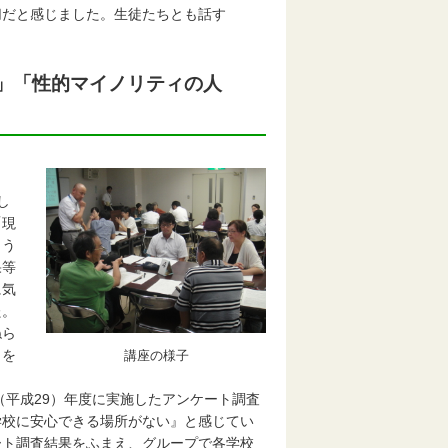
だと感じました。生徒たちとも話す
す」「性的マイノリティの人
し
「現
よう
果等
に気
た。
ねら
クを
講座の様子
（平成29）年度に実施したアンケート調査
学校に安心できる場所がない』と感じてい
ート調査結果をふまえ、グループで各学校