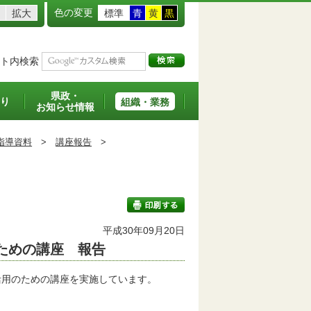
色の変更
拡大
標準
青
黄
黒
ト内検索
県政・
り
組織・業務
お知らせ情報
指導資料
>
講座報告
>
平成30年09月20日
のための講座 報告
印刷する
用のための講座を実施しています。