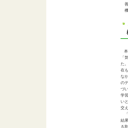
善
機
本
「
た
在
な
の
づ
学
い
交
「
結
る