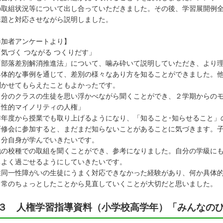
の取組状況等について出し合っていただきました。その後、学習展開例
課題と対応させながら説明しました。
参加者アンケートより】
気づく つながる つくりだす」
「部落差別解消推進法」について、噛み砕いて説明していただき、より
具体的な事例を通じて、差別の様々なあり方を知ることができました。
かせてもらえたこともよかったです。
自分のクラスの生徒を思い浮かべながら聞くことができ、２学期からの
「性的マイノリティの人権」
昨年度から授業でも取り上げるようになり、「知ること･知らせること」
修会に参加すると、まだまだ知らないことがあることに気づきます。子
分自身が学んでいきたいです。
他の校種での取組を聞くことができ、参考になりました。自分の学級に
よく過ごせるようにしていきたいです。
性同一性障がいの生徒にうまく対応できなかった経験があり、何か具体
常のちょっとしたことから見直していくことが大切だと思いました。
３ 人権学習指導資料（小学校高学年）「みんなの