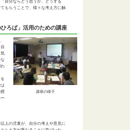
、「自分ならどう思うか、どうする
てもらうことで、様々な考え方に触
のひろば」活用のための講座
、
「自
に気
つな
関わ
」を
では
の授
講座の様子
ルー
分以上の児童が、自分の考えや意見に
とらえ方が異なることに気づいた