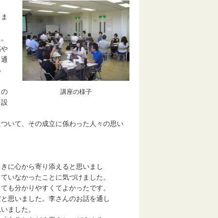
しま
た。
感や
を通
い
りの
講座の様子
ら設
ついて、その成立に係わった人々の思い
た。
ときに心から寄り添えると思いまし
ていなかったことに気づけました。
とても分かりやすくてよかったです。
と思いました。李さんのお話を通し
思いました。