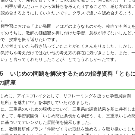
、相手が選んだカードから気持ちを考えたりすることで、感じ方の違い
認め合えるようにしていきたいです。クラスで違いを認め合えるよう、
。
人権学習における「よい発問」とはどのようなものかを、校内でも考え
ずのうちに、教師の価値観を押し付けた学習、意欲が持てないしんどい
で、授業を振り返りたいです。
一人で考えていたら行き詰っていたことがたくさんありました。しかし
気持ちや考えだけではない他の考え方の存在に気づきました。また、一
い」と言ってくれたりしたことが、とてもうれしかったです。
５ いじめの問題を解決するための指導資料「ともに
の講座
じめに、アイスブレイクとして、リフレーミングを扱った学習展開例
『短所』を魅力に!?」を体験していただきました。
に、三重県のいじめの現状について、三重県の調査結果を基に共有し
。そして、学習展開例「いじめ防止条例から学ぼう」を、三重県いじめ
例に基づいてアレンジした展開例を提示しました。
た、教職員研修プラン「仲間づくりの取組を進める」を取り扱いまし