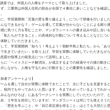
講座では、外国人の人権をテーマとして取り上げました。
ず、三重県は外国人住民の割合が全国で４番目に多いことなどを確認
た。
に、学習展開例「言葉の壁を乗り越えよう」について研修を行いまし
みんなできるかな？」ゲームを通して言葉が分からないことによる困り
安感に気づく力を育むことや、マンダラシートへの書き込みや話し合い
て「私たちができること」の具体的な行動について考えることなどにつ
、体験していただきました。
して、学習展開例「知ろう！考えよう！朝鮮半島と私たち」から「あ
まで生きていきたい」を取り上げ、学習を実際に体験していただきなが
の意図や指導上の留意点について説明しました。
らに「ヘイトスピーチ解消法」が成立するまでの経過やその後の動きに
提示しながら、人権を守るために行動することの重要性を確認しまし
参加者アンケートより】
ゲームを通して自分が実際に体験できたことで、次に子どもを支援する
。校内でもやってみたいと思います。今までわかっているようでわかっ
「みんなのひろば」にあるワークシートを実際にしていただいたので、
在、２年生を担任していますが、マンダラシートは何にでも使えそうだ
、「歴史を学ぶこと」や「自己肯定感を得ること」はとても大切だと