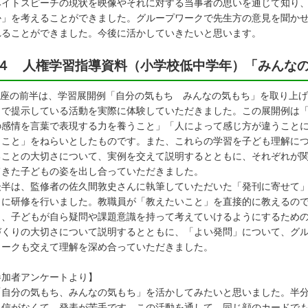
ヘイトスピーチの現状を映像やそれに対する当事者の思いを通じて知り
」を考えることができました。グループワークで先生方の意見を聞かせ
ることができました。今後に活かしていきたいと思います。
４ 人権学習指導資料（小学校低中学年）「みんな
座の前半は、学習展開例「自分の気もち みんなの気もち」を取り上げ
こで提示している活動を実際に体験していただきました。この展開例は
の感情を言葉で表現する力を養うこと」「人によって感じ方が違うこと
くこと」をねらいとしたものです。また、これらの学習を子ども理解に
ることの大切さについて、実例を交えて説明するとともに、それぞれが
てきた子どもの姿を出し合っていただきました。
半は、監修者の佐久間敦史さんに執筆していただいた「発刊に寄せて
とに研修を行いました。教職員が「教えたいこと」を直接的に教えるの
く、子どもが自ら疑問や課題意識を持って考えていけるようにするため
づくりの大切さについて説明するとともに、「よい発問」について、グ
ワークも交えて理解を深め合っていただきました。
参加者アンケートより】
「自分の気もち、みんなの気もち」を活かしてみたいと思いました。半
信がなくて、発表が苦手です。この活動を通して、同じ顔のカードでも