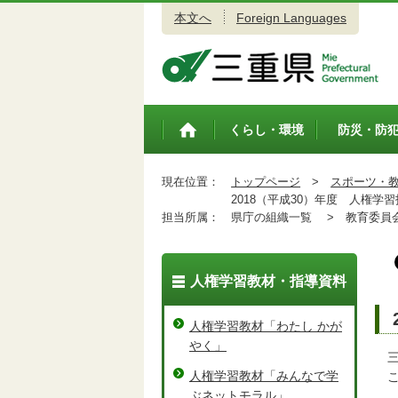
本文へ
Foreign Languages
三重県公式ウェブサイト
くらし・環境
防災・防
トップペ
ージ
現在位置：
トップページ
>
スポーツ・
2018（平成30）年度 人権学
担当所属：
県庁の組織一覧 >
教育委員会
人権学習教材・指導資料
人権学習教材「わたし かが
やく」
三
人権学習教材「みんなで学
こ
ぶネットモラル」