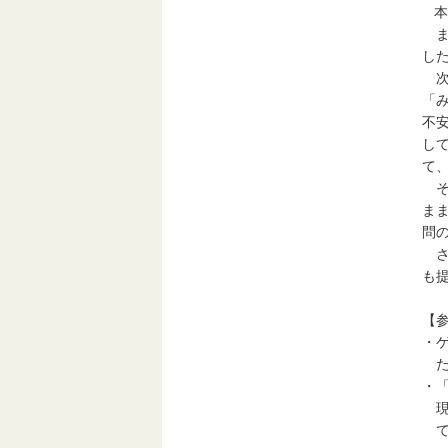
本
ま
し
次
「
不
し
て
そ
ま
問
さ
も
【
・
た
・
現
て