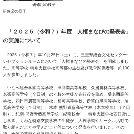
研修①の様子
研修②の様子
「２０２５（令和７）年度 人権まなびの発表会」
の実施について
2025（令和７）年10月25日（土）に、三重県総合文化センター･
レセプションルームにおいて「人権まなびの発表会」を開催しまし
た。高等学校･特別支援学校高等部の生徒及び教育関係者等、約100
人が参加しました。
いなべ総合学園高等学校、津商業高等学校、久居農林高等学校、
名張高等学校（全日制）の４校の生徒が進行役を務め、桑名西高等
学校、四日市農芸高等学校、相可高等学校、伊賀白鳳高等学校、尾
鷲高等学校（全日制）、木本·熊野青藍高等学校（木本校舎）（全日
制）、紀南·熊野青藍高等学校（紀南校舎）、特別支援学校西日野に
じ学園、くわな特別支援学校の生徒が、人権学習やサークル活動で
取り組んだことや学んだこと等について発表を行いました。その
後、全体で質疑や意見交流を行いました。