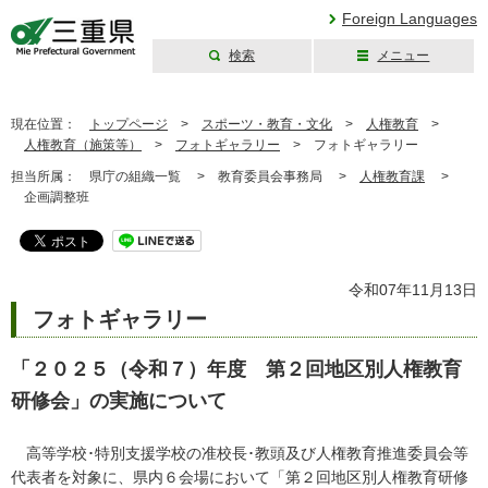
Foreign Languages
検索
メニュー
三重県公式ウェブ
サイト
現在位置：
トップページ
>
スポーツ・教育・文化
>
人権教育
>
人権教育（施策等）
>
フォトギャラリー
>
フォトギャラリー
担当所属：
県庁の組織一覧 >
教育委員会事務局 >
人権教育課
>
企画調整班
令和07年11月13日
フォトギャラリー
「２０２５（令和７）年度 第２回地区別
人権教育
研修会」の実施について
高等学校･特別支援学校の准校長･教頭及び人権教育推進委員会等
代表者を対象に、県内６会場において「第２回地区別人権教育研修