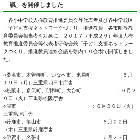
議」を開催しました
各小中学校人権教育推進委員会等代表者及び各中学校区
「子ども支援ネットワークづくり」推進教員、各市町等教
育委員会担当者を対象に、２０１７（平成２９）年度人権
教育推進委員会等代表者研修会兼「子ども支援ネットワー
クづくり」推進教員連絡会議を県内１０会場で開催しまし
た。
○桑名市、木曽岬町、いなべ市、東員町 ：６月
１９日（月）三重県四日市庁舎
○松阪市、多気町、明和町、大台町 ：６月２
０日（火）三重県松阪庁舎
○津市 ：６月２０日（火）
三重県津庁舎
○鈴鹿市、亀山市 ：６月２２日
（木）三重県鈴鹿庁舎
○伊賀市、名張市 ：６月２３日