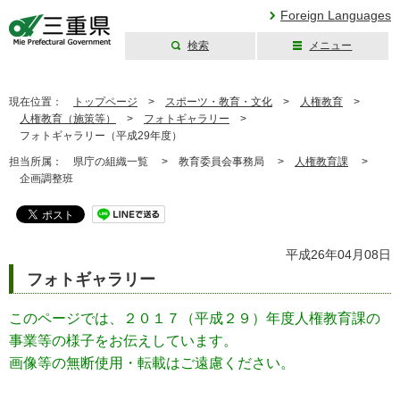
Foreign Languages
検索
メニュー
三重県公式ウェブ
サイト
現在位置：
トップページ
>
スポーツ・教育・文化
>
人権教育
>
人権教育（施策等）
>
フォトギャラリー
>
フォトギャラリー（平成29年度）
担当所属：
県庁の組織一覧 >
教育委員会事務局 >
人権教育課
>
企画調整班
平成26年04月08日
フォトギャラリー
このページでは、２０１７（平成２９）年度人権教育課の
事業等の様子をお伝えしています。
画像等の無断使用・転載はご遠慮ください。