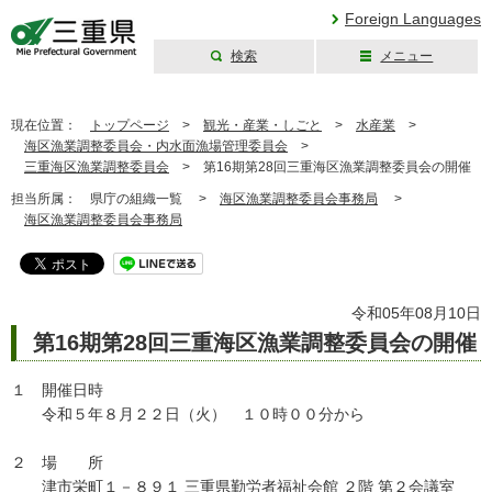
Foreign Languages
検索
メニュー
三重県公式ウェブ
サイト
現在位置：
トップページ
>
観光・産業・しごと
>
水産業
>
海区漁業調整委員会・内水面漁場管理委員会
>
三重海区漁業調整委員会
>
第16期第28回三重海区漁業調整委員会の開催
担当所属：
県庁の組織一覧 >
海区漁業調整委員会事務局
>
海区漁業調整委員会事務局
令和05年08月10日
第16期第28回三重海区漁業調整委員会の開催
１ 開催日時
令和５年８月２２日（火） １０時００分から
２ 場 所
津市栄町１－８９１ 三重県勤労者福祉会館 ２階 第２会議室