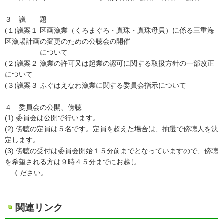
３ 議 題
(１)議案１ 区画漁業（くろまぐろ・真珠・真珠母貝）に係る三重海
区漁場計画の変更のための公聴会の開催
について
(２)議案２ 漁業の許可又は起業の認可に関する取扱方針の一部改正
について
(３)議案３ ふぐはえなわ漁業に関する委員会指示について
４ 委員会の公開、傍聴
(1) 委員会は公開で行います。
(2) 傍聴の定員は５名です。定員を超えた場合は、抽選で傍聴人を決
定します。
(3) 傍聴の受付は委員会開始１５分前までとなっていますので、傍聴
を希望される方は９時４５分までにお越し
ください。
関連リンク