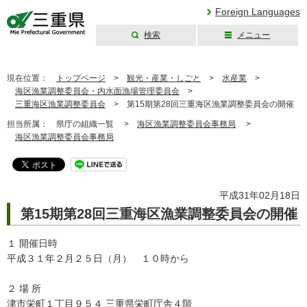
Foreign Languages
検索
メニュー
三重県公式ウェブ
サイト
現在位置：
トップページ
>
観光・産業・しごと
>
水産業
>
海区漁業調整委員会・内水面漁場管理委員会
>
三重海区漁業調整委員会
>
第15期第28回三重海区漁業調整委員会の開催
担当所属：
県庁の組織一覧 >
海区漁業調整委員会事務局
>
海区漁業調整委員会事務局
平成31年02月18日
第15期第28回三重海区漁業調整委員会の開催
１ 開催日時
平成３１年２月２５日（月） １０時から
２ 場 所
津市栄町１丁目９５４ 三重県栄町庁舎４階