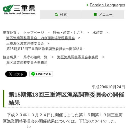
Foreign Languages
検索
メニュー
三重県公式ウェブ
サイト
現在位置：
トップページ
>
観光・産業・しごと
>
水産業
>
海区漁業調整委員会・内水面漁場管理委員会
>
三重海区漁業調整委員会
>
第15期第13回三重海区漁業調整委員会の開催結果
担当所属：
県庁の組織一覧 >
海区漁業調整委員会事務局
>
海区漁業調整委員会事務局
平成29年10月24日
第15期第13回三重海区漁業調整委員会の開催
結果
平成２９年１０月２４日に開催しました第１５期第１３回三重海
区漁業調整委員会の開催結果については、下記のとおりでした。
記