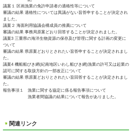
議案１ 区画漁業の免許申請者の適格性等について
審議の結果 適格性については異議がない旨答申することが決定され
ました。
議案２ 海面利用協議会構成員の推薦について
審議の結果 事務局原案どおり回答することが決定されました。
議案3 三重県の海洋生物資源の保存及び管理に関する計画の変更に
ついて
審議の結果 県原案どおりとされたい旨答申することが決定されまし
た。
議案4 機船船びき網(紀南地区いわし船びき網)漁業の許可又は起業の
認可に関する取扱方針の一部改正について
審議の結果 県原案どおりとされたい旨回答することが決定されまし
た。
報告事項１ 漁業に関する協定に係る報告事項について
漁業者間協議の結果について報告がありました。
関連リンク