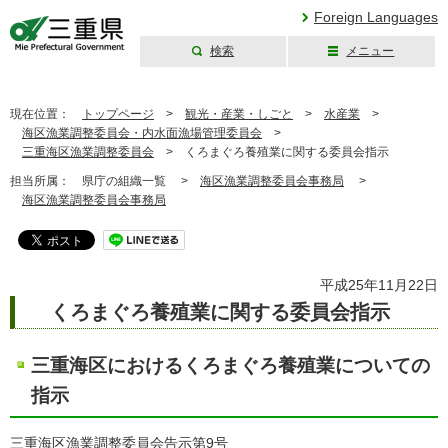
Foreign Languages
検索
メニュー
三重県公式ウェブ
サイト
現在位置：
トップページ
>
観光・産業・しごと
>
水産業
>
海区漁業調整委員会・内水面漁場管理委員会
>
三重海区漁業調整委員会
>
くろまぐろ養殖業に関する委員会指示
担当所属：
県庁の組織一覧 >
海区漁業調整委員会事務局
>
海区漁業調整委員会事務局
平成25年11月22日
くろまぐろ養殖業に関する委員会指示
三重海区におけるくろまぐろ養殖業についての
指示
三重海区漁業調整委員会告示第9号