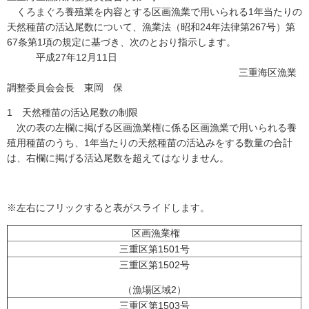
くろまぐろ養殖業を内容とする区画漁業で用いられる1年当たりの
天然種苗の活込尾数について、漁業法（昭和24年法律第267号）第
67条第1項の規定に基づき、次のとおり指示します。
平成27年12月11日
三重海区漁業
調整委員会会長 東岡 保
1 天然種苗の活込尾数の制限
次の表の左欄に掲げる区画漁業権に係る区画漁業で用いられる養
殖用種苗のうち、1年当たりの天然種苗の活込みをする数量の合計
は、右欄に掲げる活込尾数を超えてはなりません。
※左右にフリックすると表がスライドします。
区画漁業権
三重区第1501号
三重区第1502号
（漁場区域2）
三重区第1503号