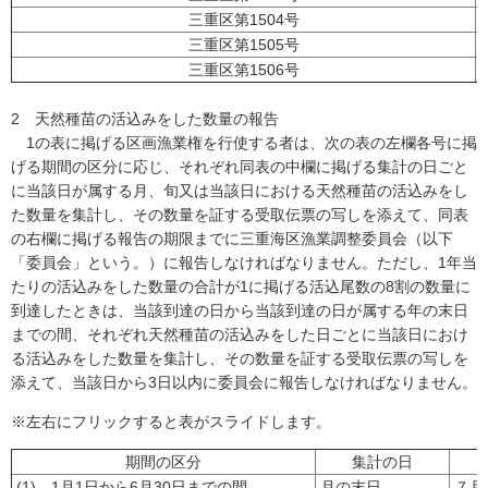
三重区第1504号
三重区第1505号
三重区第1506号
2 天然種苗の活込みをした数量の報告
1の表に掲げる区画漁業権を行使する者は、次の表の左欄各号に掲
げる期間の区分に応じ、それぞれ同表の中欄に掲げる集計の日ごと
に当該日が属する月、旬又は当該日における天然種苗の活込みをし
た数量を集計し、その数量を証する受取伝票の写しを添えて、同表
の右欄に掲げる報告の期限までに三重海区漁業調整委員会（以下
「委員会」という。）に報告しなければなりません。ただし、1年当
たりの活込みをした数量の合計が1に掲げる活込尾数の8割の数量に
到達したときは、当該到達の日から当該到達の日が属する年の末日
までの間、それぞれ天然種苗の活込みをした日ごとに当該日におけ
る活込みをした数量を集計し、その数量を証する受取伝票の写しを
添えて、当該日から3日以内に委員会に報告しなければなりません。
※左右にフリックすると表がスライドします。
期間の区分
集計の日
(1) 1月1日から6月30日までの間
月の末日
７月