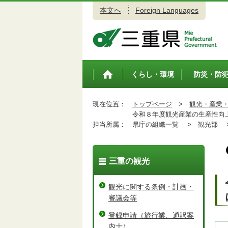
本文へ
Foreign Languages
三重県公式ウェブサイト
くらし・環境
防災・防
トップペ
ージ
現在位置：
トップページ
>
観光・産業
令和８年度観光産業の生産性向上
担当所属：
県庁の組織一覧 >
観光部 
三重の観光
観光に関する条例・計画・
審議会等
登録申請（旅行業、通訳案
内士）