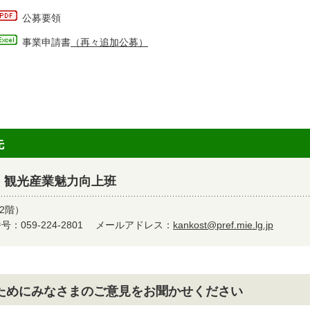
公募要領
事業申請書
（再々追加公募）
先
 観光産業魅力向上班
2階）
：059-224-2801
メールアドレス：
kankost@pref.mie.lg.jp
ためにみなさまのご意見をお聞かせください