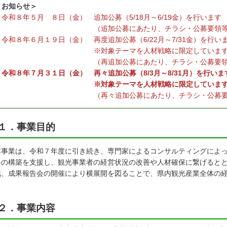
＜お知らせ＞
令和８年５月 ８日（金）
追加公募
（5/18月～6/19金）
を行います
（追加公募にあたり、チラシ・公募要領
令和８年６月１９日（金） 再度追加公募
（6/22月～7/31金）
を行い
※対象テーマを人材戦略に限定しています
（再追加公募にあたり、チラシ・公募要
令和８年７月３１日（金） 再々追加公募
（8/3月～8/31月）
を行いま
※対象テーマを人材戦略に限定しています
（再々追加公募にあたり、チラシ・公募
１．事業目的
事業は、令和７年度に引き続き、専門家によるコンサルティングによっ
略の構築を支援し、観光事業者の経営状況の改善や人材確保に繋げると
成、成果報告会の開催により横展開を図ることで、県内観光産業全体の
。
２．事業内容