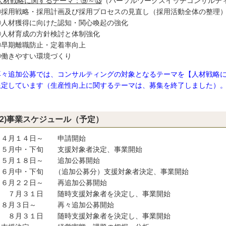
人材戦略に関するテーマ：⑨～⑬
（パーソルワークスイッチコンサルテ
採用戦略・採用計画及び採用プロセスの見直し（採用活動全体の整理
人材獲得に向けた認知・関心喚起の強化
人材育成の方針検討と体制強化
早期離職防止・定着率向上
働きやすい環境づくり
再々追加公募では、コンサルティングの対象となるテーマを【人材戦略
定しています（生産性向上に関するテーマは、募集を終了しました）
(2)事業スケジュール（予定）
月１４日～ 申請開始
月中・下旬 支援対象者決定、事業開始
月１８日～ 追加公募開始
月中・下旬 （追加公募分）支援対象者決定、事業開始
月２２日～ 再追加公募開始
月３１日 随時支援対象者を決定し、事業開始
月３日～ 再々追加公募開始
月３１日 随時支援対象者を決定し、事業開始