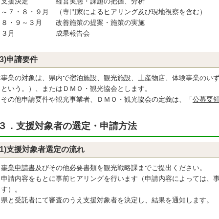
援決定 経営実態・課題の把握、分析
７・８・９月 （専門家によるヒアリング及び現地視察を含む）
・９～３月 改善施策の提案・施策の実施
３月 成果報告会
(3)申請要件
事業の対象は、県内で宿泊施設、観光施設、土産物店、体験事業のいず
」という。）、またはＤＭＯ・観光協会とします。
その他申請要件や観光事業者、ＤＭＯ・観光協会の定義は、「
公募要
３．支援対象者の選定・申請方法
(1)支援対象者選定の流れ
事業申請書
及びその他必要書類を観光戦略課までご提出ください。
申請内容をもとに事前ヒアリングを行います（申請内容によっては、
す）。
県と受託者にて審査のうえ支援対象者を決定し、結果を通知します。