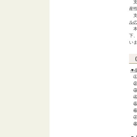
支
産
支
ル
本
下
い
▼