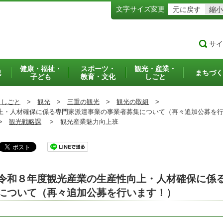
文字サイズ変更
元に戻す
縮小
サイ
健康・福祉・
スポーツ・
観光・産業・
犯
まちづく
子ども
教育・文化
しごと
・しごと
>
観光
>
三重の観光
>
観光の取組
>
・人材確保に係る専門家派遣事業の事業者募集について（再々追加公募を行
>
観光戦略課
>
観光産業魅力向上班
令和８年度観光産業の生産性向上・人材確保に係
について（再々追加公募を行います！）