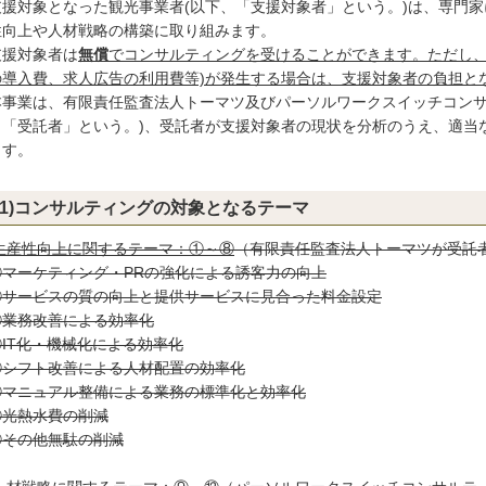
援対象となった観光事業者(以下、「支援対象者」という。)は、専門家
性向上や人材戦略の構築に取り組みます。
援対象者は
無償
でコンサルティングを受けることができます。ただし、
の導入費、求人広告の利用費等)が発生する場合は、支援対象者の負担と
事業は、有限責任監査法人トーマツ及びパーソルワークスイッチコンサ
、「受託者」という。)、受託者が支援対象者の現状を分析のうえ、適当
ます。
(1)コンサルティングの対象となるテーマ
生産性向上に関するテーマ：①～⑧
（有限責任監査法人トーマツが受託
①マーケティング・PRの強化による誘客力の向上
②サービスの質の向上と提供サービスに見合った料金設定
③業務改善による効率化
④IT化・機械化による効率化
⑤シフト改善による人材配置の効率化
⑥マニュアル整備による業務の標準化と効率化
⑦光熱水費の削減
⑧その他無駄の削減