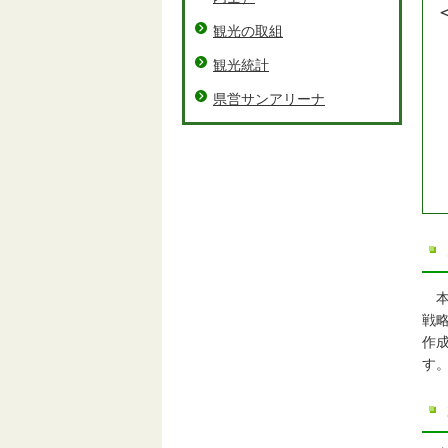
観光の取組
観光統計
県営サンアリーナ
本
戦
作
す