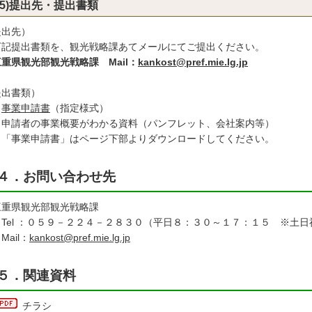
(5)提出先・提出書類
提出先）
下記提出書類を、観光戦略課あてメールにてご提出ください。
重県観光部観光戦略課 Mail：
kankost@pref.mie.lg.jp
提出書類）
・
事業申請書
（指定様式）
申請者の事業概要がわかる資料（パンフレット、会社案内等）
「事業申請書」はページ下部よりダウンロードしてください。
４．お問い合わせ先
重県観光部観光戦略課
el ：０５９－２２４－２８３０（平日８：３０～１７：１５ ※土日
ail：
kankost@pref.mie.lg.jp
５．関連資料
チラシ