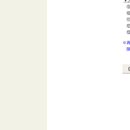
▼
⑨
⑩
⑪
⑫
⑬
※
限
４
５
５
６
６
７
８
８