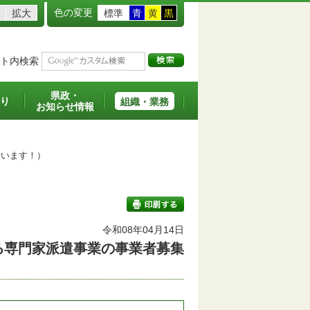
色の変更
拡大
標準
青
黄
黒
ト内検索
県政・
り
組織・業務
お知らせ情報
います！）
令和08年04月14日
る専門家派遣事業の事業者募集
印刷する